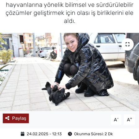
hayvanlarına yönelik bilimsel ve sürdürülebilir
MAGAZİN
çözümler geliştirmek için olası iş birliklerini ele
aldı.
Paylaş
-
+
A
A
24.02.2025 - 12:13
Okunma Süresi: 2 Dk