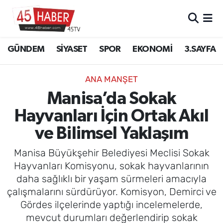
GÜNDEM
Manisa Nöbetçi Eczaneler
GÜNDEM
SİYASET
SPOR
EKONOMİ
3.SAYFA
SİYASET
Manisa Hava Durumu
ANA MANŞET
SPOR
Manisa Namaz Vakitleri
Manisa’da Sokak
Hayvanları İçin Ortak Akıl
EKONOMİ
Manisa Trafik Yoğunluk Haritası
ve Bilimsel Yaklaşım
3.SAYFA
Süper Lig Puan Durumu ve Fikstür
Manisa Büyükşehir Belediyesi Meclisi Sokak
EĞİTİM
Tüm Manşetler
Hayvanları Komisyonu, sokak hayvanlarının
daha sağlıklı bir yaşam sürmeleri amacıyla
SAĞLIK
Son Dakika Haberleri
çalışmalarını sürdürüyor. Komisyon, Demirci ve
Gördes ilçelerinde yaptığı incelemelerde,
YAŞAM
Haber Arşivi
mevcut durumları değerlendirip sokak