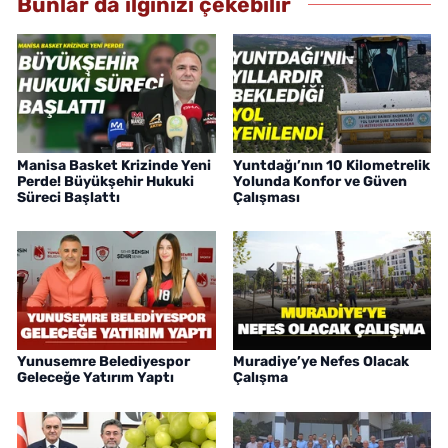
Bunlar da ilginizi çekebilir
Manisa Basket Krizinde Yeni
Yuntdağı’nın 10 Kilometrelik
Perde! Büyükşehir Hukuki
Yolunda Konfor ve Güven
Süreci Başlattı
Çalışması
Yunusemre Belediyespor
Muradiye’ye Nefes Olacak
Geleceğe Yatırım Yaptı
Çalışma