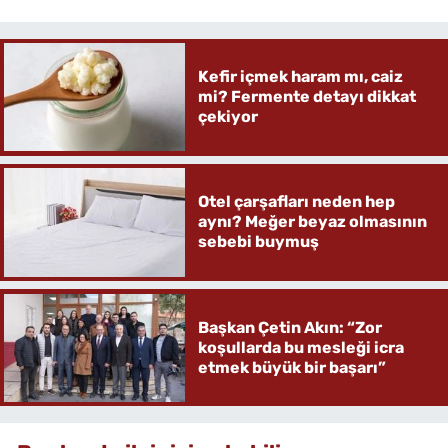
Kefir içmek haram mı, caiz
mi? Fermente detayı dikkat
çekiyor
Otel çarşafları neden hep
aynı? Meğer beyaz olmasının
sebebi buymuş
Başkan Çetin Akın: “Zor
koşullarda bu mesleği icra
etmek büyük bir başarı”