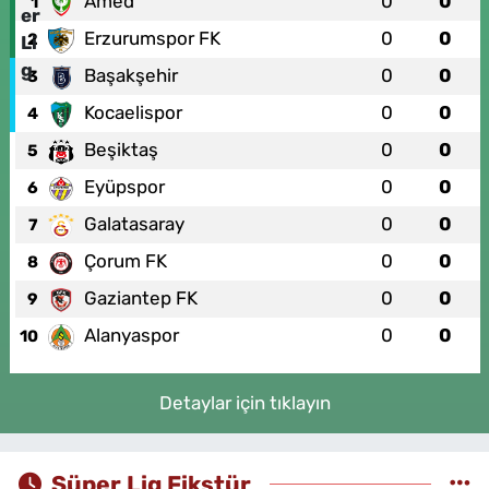
Amed
0
0
1
Erzurumspor FK
0
0
2
Başakşehir
0
0
3
Kocaelispor
0
0
4
Beşiktaş
0
0
5
Eyüpspor
0
0
6
Galatasaray
0
0
7
Çorum FK
0
0
8
Gaziantep FK
0
0
9
Alanyaspor
0
0
10
Detaylar için tıklayın
Süper Lig Fikstür