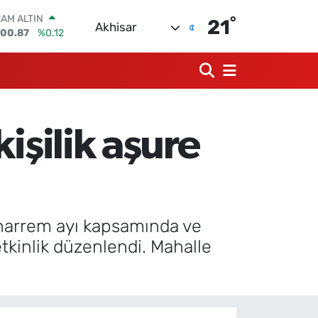
AM ALTIN
°
00.87
%0.12
21
Akhisar
ST100
.799
%70
TCOIN
.643,95
%0.16
OLAR
,6704
%0
URO
işilik aşure
,0406
%-0.08
ERLİN
,2143
%0
uharrem ayı kapsamında ve
etkinlik düzenlendi. Mahalle