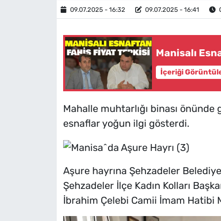
09.07.2025 - 16:32
09.07.2025 - 16:41
O
Manisalı Esna
İçeriği Görüntül
Mahalle muhtarlığı binası önünde g
esnaflar yoğun ilgi gösterdi.
Aşure hayrına Şehzadeler Belediye
Şehzadeler İlçe Kadın Kolları Başkan
İbrahim Çelebi Camii İmam Hatibi M