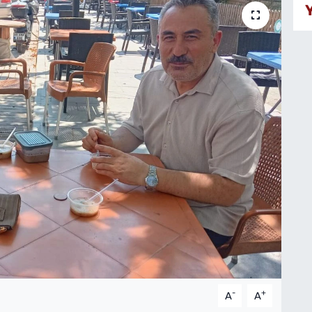
-
+
A
A