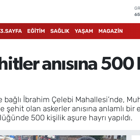
GR
65
Bİ
13
BI
3.SAYFA
EĞİTİM
SAĞLIK
YAŞAM
MAGAZİN
64
D
47
E
itler anısına 500 k
55
ST
64
e bağlı İbrahim Çelebi Mahallesi’nde, M
 şehit olan askerler anısına anlamlı bir 
lüğünde 500 kişilik aşure hayrı yapıldı.