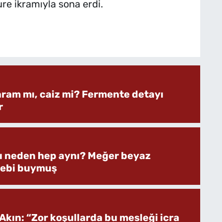
ure ikramıyla sona erdi.
aram mı, caiz mi? Fermente detayı
r
rı neden hep aynı? Meğer beyaz
bebi buymuş
Akın: “Zor koşullarda bu mesleği icra