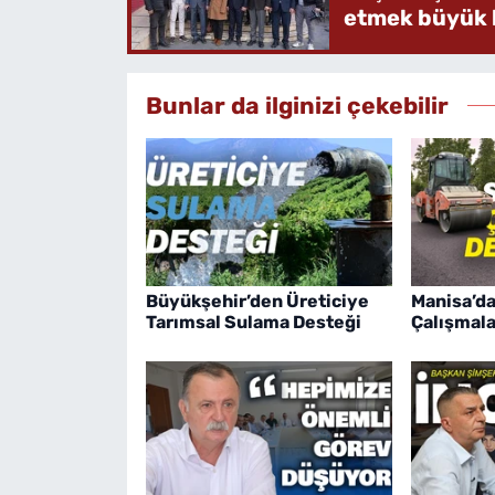
etmek büyük b
Bunlar da ilginizi çekebilir
Büyükşehir’den Üreticiye
Manisa’da
Tarımsal Sulama Desteği
Çalışmala