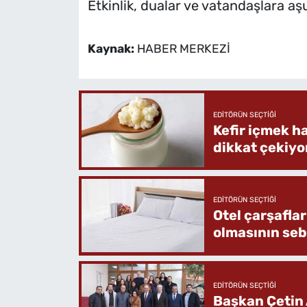
Etkinlik, dualar ve vatandaşlara aş
Kaynak:
HABER MERKEZİ
EDITÖRÜN SEÇTIĞI
Kefir içmek h
dikkat çekiyo
EDITÖRÜN SEÇTIĞI
Otel çarşafla
olmasının se
EDITÖRÜN SEÇTIĞI
Başkan Çetin 