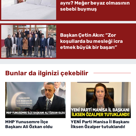
aynı? Meğer beyaz olmasının
sebebi buymuş
Başkan Çetin Akın: “Zor
koşullarda bu mesleği icra
etmek büyük bir başarı”
Bunlar da ilginizi çekebilir
MHP Yunusemre İlçe
YENİ Parti Manisa İl Başkanı
Başkanı Ali Özkan oldu
İlksen Özalper tutuklandı!