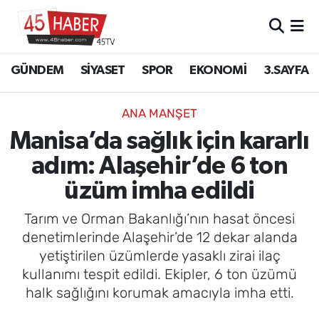
GÜNDEM
Manisa Nöbetçi Eczaneler
GÜNDEM
SİYASET
SPOR
EKONOMİ
3.SAYFA
SİYASET
Manisa Hava Durumu
ANA MANŞET
SPOR
Manisa Namaz Vakitleri
Manisa’da sağlık için kararlı
adım: Alaşehir’de 6 ton
EKONOMİ
Manisa Trafik Yoğunluk Haritası
üzüm imha edildi
3.SAYFA
Süper Lig Puan Durumu ve Fikstür
Tarım ve Orman Bakanlığı’nın hasat öncesi
EĞİTİM
Tüm Manşetler
denetimlerinde Alaşehir’de 12 dekar alanda
yetiştirilen üzümlerde yasaklı zirai ilaç
SAĞLIK
Son Dakika Haberleri
kullanımı tespit edildi. Ekipler, 6 ton üzümü
halk sağlığını korumak amacıyla imha etti.
YAŞAM
Haber Arşivi