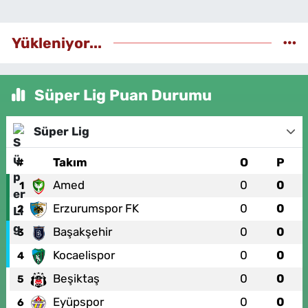
Yükleniyor...
Süper Lig Puan Durumu
Süper Lig
#
Takım
O
P
Amed
0
0
1
Erzurumspor FK
0
0
2
Başakşehir
0
0
3
Kocaelispor
0
0
4
Beşiktaş
0
0
5
Eyüpspor
0
0
6