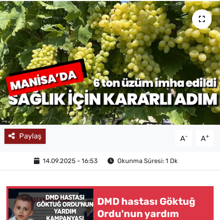
MAGAZİN
Paylaş
-
+
A
A
14.09.2025 - 16:53
Okunma Süresi: 1 Dk
DMD hastası Göktuğ
Ordu'nun yardım