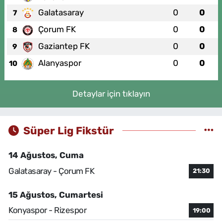
Galatasaray
0
0
7
Çorum FK
0
0
8
Gaziantep FK
0
0
9
Alanyaspor
0
0
10
Detaylar için tıklayın
Süper Lig Fikstür
14 Ağustos, Cuma
Galatasaray - Çorum FK
21:30
15 Ağustos, Cumartesi
Konyaspor - Rizespor
19:00