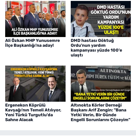
Ali Özkan MHP Yunusemre
DMD hastası Göktuğ
İlçe Başkanlığı'na aday!
Ordu'nun yardım
kampanyası yüzde 100'e
ulaştı
Ergenekon Köprülü
Altınokta Körler Derneği
Kavşağı'nın Temeli Atılıyor,
Başkanı Arif Zengin: "Bana
Yeni Türkü Turgutlu'da
Yetki Verin, Bir Günde
Sahne Alacak
Engelli Sorunlarını Çözeyim"