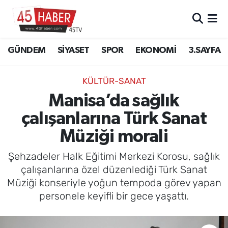
GÜNDEM
Manisa Nöbetçi Eczaneler
GÜNDEM
SİYASET
SPOR
EKONOMİ
3.SAYFA
SİYASET
Manisa Hava Durumu
KÜLTÜR-SANAT
SPOR
Manisa Namaz Vakitleri
Manisa’da sağlık
çalışanlarına Türk Sanat
EKONOMİ
Manisa Trafik Yoğunluk Haritası
Müziği morali
3.SAYFA
Süper Lig Puan Durumu ve Fikstür
Şehzadeler Halk Eğitimi Merkezi Korosu, sağlık
EĞİTİM
Tüm Manşetler
çalışanlarına özel düzenlediği Türk Sanat
Müziği konseriyle yoğun tempoda görev yapan
SAĞLIK
Son Dakika Haberleri
personele keyifli bir gece yaşattı.
YAŞAM
Haber Arşivi