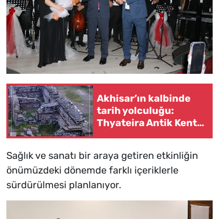
Akhisar’ın kalbinde
tarih yolculuğu:
Thyateira Antik Kenti
ve Yedi Kilise’den biri
Sağlık ve sanatı bir araya getiren etkinliğin
önümüzdeki dönemde farklı içeriklerle
sürdürülmesi planlanıyor.