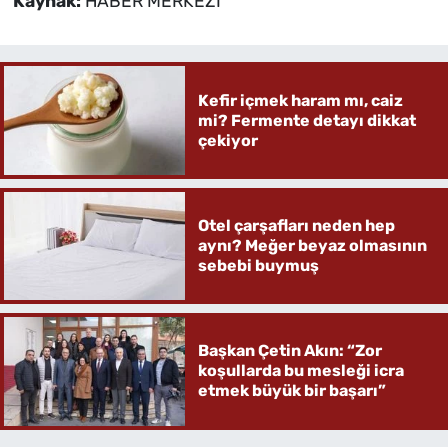
Kaynak:
HABER MERKEZİ
Kefir içmek haram mı, caiz
mi? Fermente detayı dikkat
çekiyor
Otel çarşafları neden hep
aynı? Meğer beyaz olmasının
sebebi buymuş
Başkan Çetin Akın: “Zor
koşullarda bu mesleği icra
etmek büyük bir başarı”