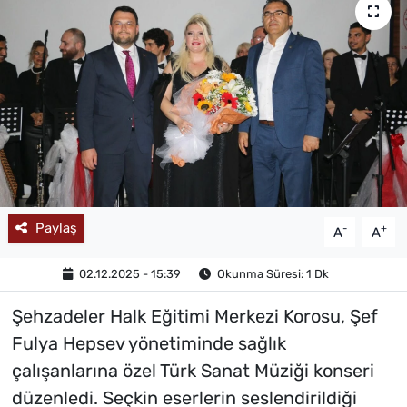
MAGAZİN
Paylaş
-
+
A
A
02.12.2025 - 15:39
Okunma Süresi: 1 Dk
Şehzadeler Halk Eğitimi Merkezi Korosu, Şef
Fulya Hepsev yönetiminde sağlık
çalışanlarına özel Türk Sanat Müziği konseri
düzenledi. Seçkin eserlerin seslendirildiği