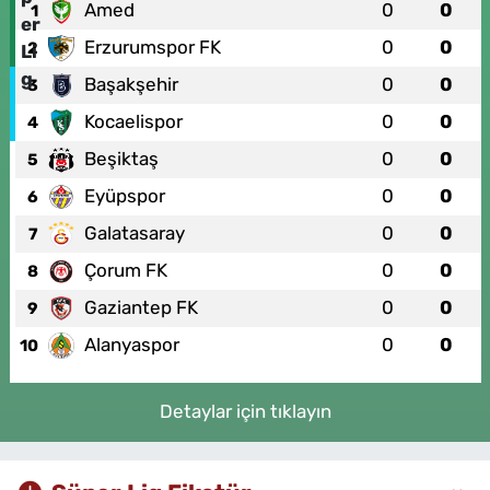
Amed
0
0
1
Erzurumspor FK
0
0
2
Başakşehir
0
0
3
Kocaelispor
0
0
4
Beşiktaş
0
0
5
Eyüpspor
0
0
6
Galatasaray
0
0
7
Çorum FK
0
0
8
Gaziantep FK
0
0
9
Alanyaspor
0
0
10
Detaylar için tıklayın