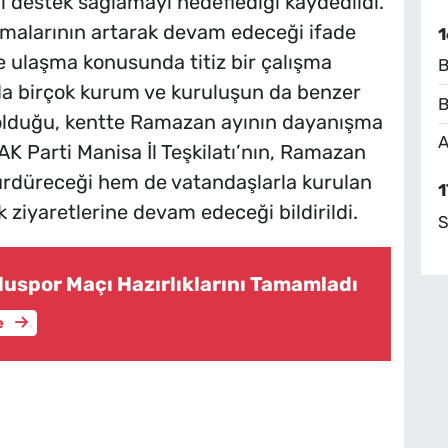
destek sağlamayı hedeflediği kaydedildi.
malarının artarak devam edeceği ifade
1
lere ulaşma konusunda titiz bir çalışma
B
da birçok kurum ve kuruluşun da benzer
B
k olduğu, kentte Ramazan ayının dayanışma
A
AK Parti Manisa İl Teşkilatı’nın, Ramazan
ürdüreceği hem de vatandaşlarla kurulan
1
 ziyaretlerine devam edeceği bildirildi.
S
luspor Maçı Hazırlıklarını Tamamladı
e