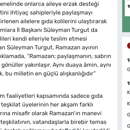
genelinde onlarca aileye erzak desteği
1
ini ihtiyaç sahipleriyle paylaşmayı
lenen ailelere gıda kolilerini ulaştırarak
ımlara İl Başkanı Süleyman Turgut da
lileri kendi elleriyle teslim etmesi
an Süleyman Turgut, Ramazan ayının
açıklamada, “Ramazan; paylaşmanın, sabrın
1
r, gönüller yakınlaşır. Aynı duaya âmin, aynı
G
k, bu milletin en güçlü alışkanlığıdır”
1
K
m faaliyetleri kapsamında sadece gıda
K
, teşkilat üyelerinin her akşam farklı
arına misafir olarak Ramazan’ın manevi
G
 İl teşkilatının, vatandaşlarla birebir temas
G