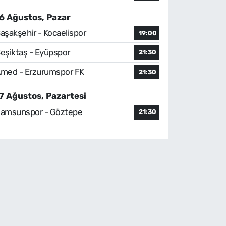
6 Ağustos, Pazar
aşakşehir - Kocaelispor
19:00
eşiktaş - Eyüpspor
21:30
med - Erzurumspor FK
21:30
7 Ağustos, Pazartesi
amsunspor - Göztepe
21:30