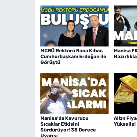
MCBÜ Rektörü Rana Kibar,
Manisa FK
Cumhurbaşkanı Erdoğan ile
Hazırlıkl
Görüştü
Manisa'da Kavurucu
Altın Fiy
Sıcaklar Etkisini
Yükseliş!
Sürdürüyor! 38 Derece
Uyarısı