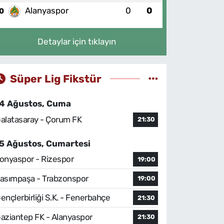
Alanyaspor
0
0
0
Detaylar için tıklayın
Süper Lig Fikstür
4 Ağustos, Cuma
alatasaray - Çorum FK
21:30
5 Ağustos, Cumartesi
onyaspor - Rizespor
19:00
asımpaşa - Trabzonspor
19:00
ençlerbirliği S.K. - Fenerbahçe
21:30
aziantep FK - Alanyaspor
21:30