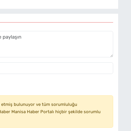
 etmiş bulunuyor ve tüm sorumluluğu
aber Manisa Haber Portalı hiçbir şekilde sorumlu