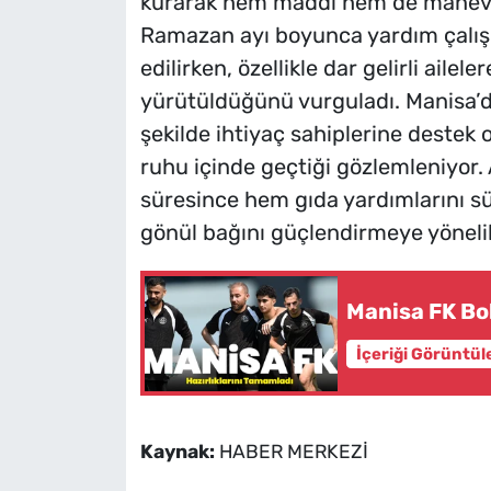
kurarak hem maddi hem de manevi 
Ramazan ayı boyunca yardım çalış
edilirken, özellikle dar gelirli aile
yürütüldüğünü vurguladı. Manisa’
şekilde ihtiyaç sahiplerine deste
ruhu içinde geçtiği gözlemleniyor. 
süresince hem gıda yardımlarını s
gönül bağını güçlendirmeye yönelik
Manisa FK Bo
İçeriği Görüntül
Kaynak:
HABER MERKEZİ