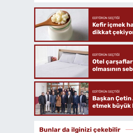
EDITÖRÜN SEÇTIĞI
Kefir içmek h
dikkat çekiyo
EDITÖRÜN SEÇTIĞI
Otel çarşafla
olmasının se
EDITÖRÜN SEÇTIĞI
Başkan Çetin 
etmek büyük b
Bunlar da ilginizi çekebilir