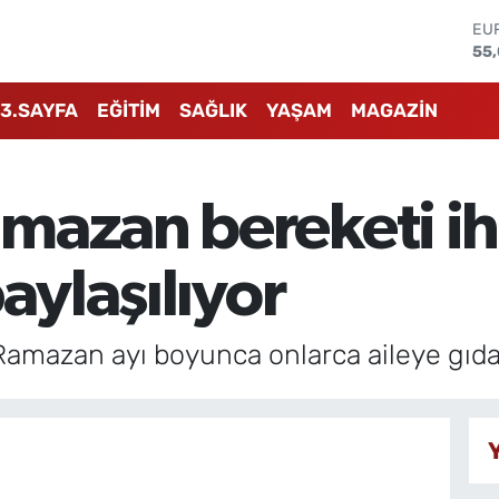
ST
64
GR
65
3.SAYFA
EĞİTİM
SAĞLIK
YAŞAM
MAGAZİN
Bİ
13.
BI
64
mazan bereketi ih
DO
47
EU
aylaşılıyor
55
 Ramazan ayı boyunca onlarca aileye gıda 