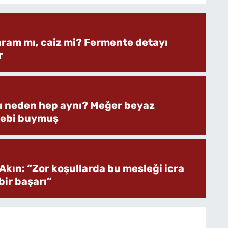
aram mı, caiz mi? Fermente detayı
r
rı neden hep aynı? Meğer beyaz
bebi buymuş
Akın: “Zor koşullarda bu mesleği icra
ir başarı”