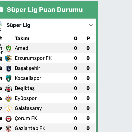
Süper Lig Puan Durumu
Süper Lig
#
Takım
O
P
Amed
0
0
1
Erzurumspor FK
0
0
2
Başakşehir
0
0
3
Kocaelispor
0
0
4
Beşiktaş
0
0
5
Eyüpspor
0
0
6
Galatasaray
0
0
7
Çorum FK
0
0
8
Gaziantep FK
0
0
9