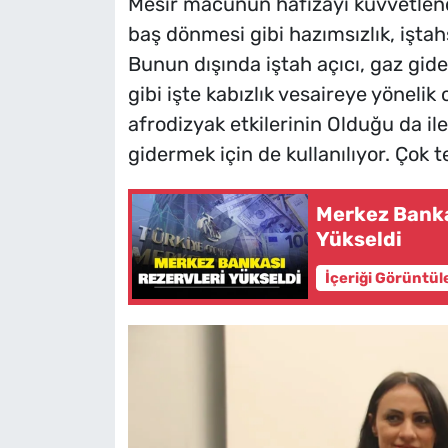
Mesir macunun hafızayı kuvvetlendird
baş dönmesi gibi hazımsızlık, iştahsı
Bunun dışında iştah açıcı, gaz gideri
gibi işte kabızlık vesaireye yönelik
afrodizyak etkilerinin Olduğu da i
gidermek için de kullanılıyor. Çok 
Merkez Banka
Yükseldi
İçeriği Görüntül