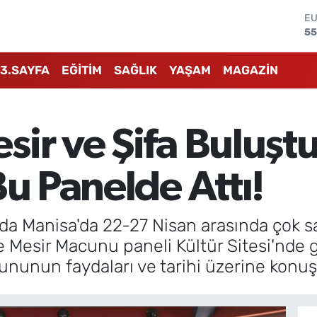
ST
64
GR
66
3.SAYFA
EĞİTİM
SAĞLIK
YAŞAM
MAGAZİN
Bİ
13
BI
64
ir ve Şifa Buluşt
D
47
E
Bu Panelde Attı!
55
da Manisa'da 22-27 Nisan arasında çok s
 Mesir Macunu paneli Kültür Sitesi'nde 
nunun faydaları ve tarihi üzerine konuş