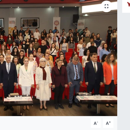
-
+
A
A