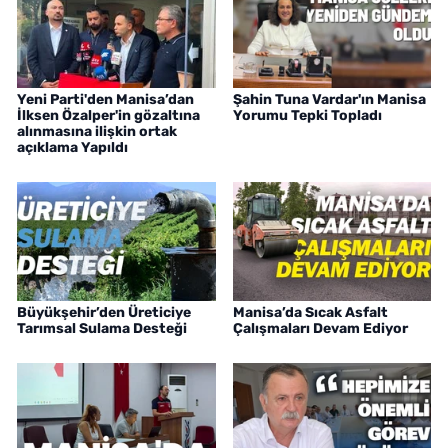
Yeni Parti'den Manisa’dan
Şahin Tuna Vardar'ın Manisa
İlksen Özalper'in gözaltına
Yorumu Tepki Topladı
alınmasına ilişkin ortak
açıklama Yapıldı
Büyükşehir’den Üreticiye
Manisa’da Sıcak Asfalt
Tarımsal Sulama Desteği
Çalışmaları Devam Ediyor