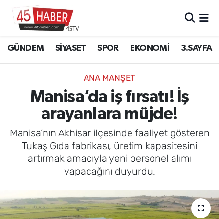
GÜNDEM
Manisa Nöbetçi Eczaneler
GÜNDEM
SİYASET
SPOR
EKONOMİ
3.SAYFA
SİYASET
Manisa Hava Durumu
ANA MANŞET
SPOR
Manisa Namaz Vakitleri
Manisa’da iş fırsatı! İş
arayanlara müjde!
EKONOMİ
Manisa Trafik Yoğunluk Haritası
Manisa’nın Akhisar ilçesinde faaliyet gösteren
3.SAYFA
Süper Lig Puan Durumu ve Fikstür
Tukaş Gıda fabrikası, üretim kapasitesini
artırmak amacıyla yeni personel alımı
EĞİTİM
Tüm Manşetler
yapacağını duyurdu.
SAĞLIK
Son Dakika Haberleri
YAŞAM
Haber Arşivi