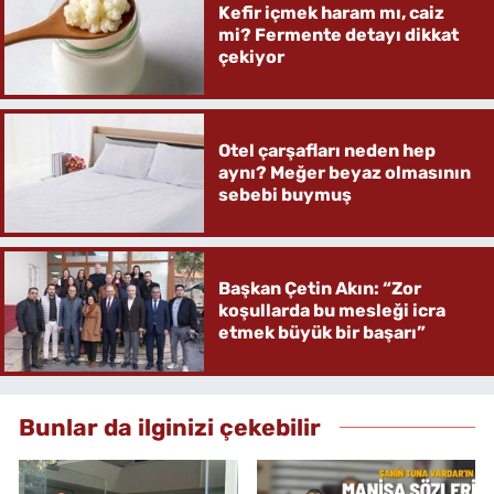
Kefir içmek haram mı, caiz
mi? Fermente detayı dikkat
çekiyor
Otel çarşafları neden hep
aynı? Meğer beyaz olmasının
sebebi buymuş
Başkan Çetin Akın: “Zor
koşullarda bu mesleği icra
etmek büyük bir başarı”
Bunlar da ilginizi çekebilir