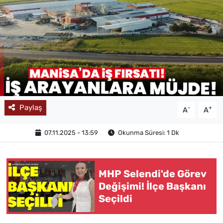
MAGAZİN
Paylaş
-
+
A
A
07.11.2025 - 13:59
Okunma Süresi: 1 Dk
MHP Selendi'de Görev
Değişimi! İlçe Başkanı
Seçildi