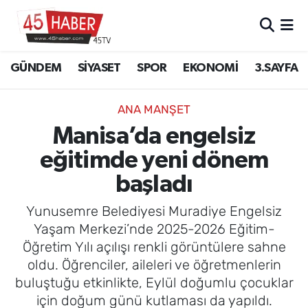
GÜNDEM
Manisa Nöbetçi Eczaneler
GÜNDEM
SİYASET
SPOR
EKONOMİ
3.SAYFA
SİYASET
Manisa Hava Durumu
ANA MANŞET
SPOR
Manisa Namaz Vakitleri
Manisa’da engelsiz
eğitimde yeni dönem
EKONOMİ
Manisa Trafik Yoğunluk Haritası
başladı
3.SAYFA
Süper Lig Puan Durumu ve Fikstür
Yunusemre Belediyesi Muradiye Engelsiz
EĞİTİM
Tüm Manşetler
Yaşam Merkezi’nde 2025-2026 Eğitim-
Öğretim Yılı açılışı renkli görüntülere sahne
SAĞLIK
Son Dakika Haberleri
oldu. Öğrenciler, aileleri ve öğretmenlerin
buluştuğu etkinlikte, Eylül doğumlu çocuklar
YAŞAM
Haber Arşivi
için doğum günü kutlaması da yapıldı.