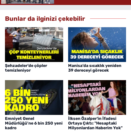
Bunlar da ilginizi çekebilir
Şehzadeler’de çöpler
Manisa’da sıcaklık yeniden
temizleniyor
39 dereceyi görecek
Emniyet Genel
İlksen Özalper'in İfadesi
Müdürlüğü’ne 6 bin 250 yeni
Ortaya Çıktı: "Hesaptaki
kadro
Milyonlardan Haberim Yok"