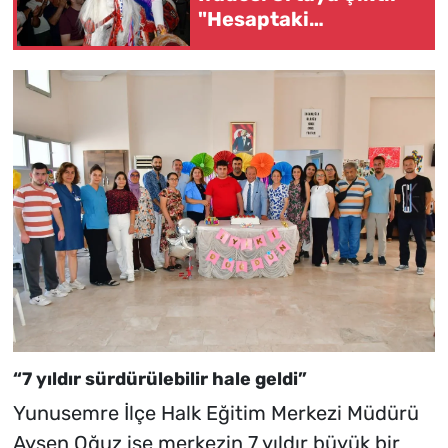
"Hesaptaki
Milyonlardan Haberim
Yok"
“7 yıldır sürdürülebilir hale geldi”
Yunusemre İlçe Halk Eğitim Merkezi Müdürü
Ayşen Oğuz ise merkezin 7 yıldır büyük bir