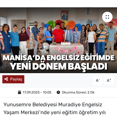
MAGAZİN
Paylaş
-
+
A
A
17.09.2025 - 10:05
Okunma Süresi: 2 Dk
Yunusemre Belediyesi Muradiye Engelsiz
Yaşam Merkezi’nde yeni eğitim öğretim yılı