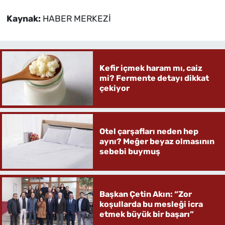
Kaynak:
HABER MERKEZİ
Kefir içmek haram mı, caiz
mi? Fermente detayı dikkat
çekiyor
Otel çarşafları neden hep
aynı? Meğer beyaz olmasının
sebebi buymuş
Başkan Çetin Akın: “Zor
koşullarda bu mesleği icra
etmek büyük bir başarı”