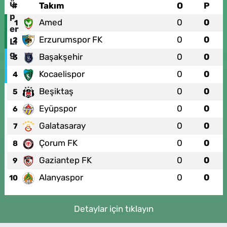
#
Takım
O
P
Amed
0
0
1
Erzurumspor FK
0
0
2
Başakşehir
0
0
3
Kocaelispor
0
0
4
Beşiktaş
0
0
5
Eyüpspor
0
0
6
Galatasaray
0
0
7
Çorum FK
0
0
8
Gaziantep FK
0
0
9
Alanyaspor
0
0
10
Detaylar için tıklayın