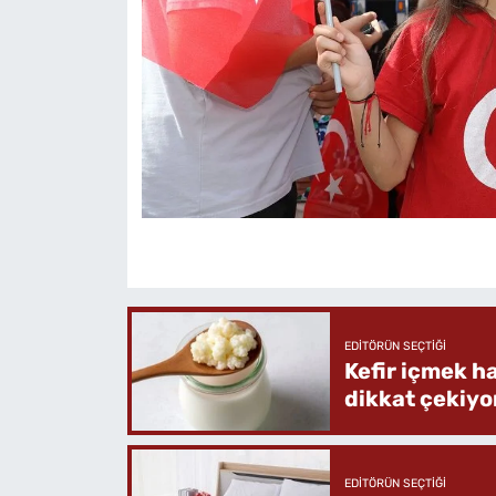
EDITÖRÜN SEÇTIĞI
Kefir içmek h
dikkat çekiyo
EDITÖRÜN SEÇTIĞI