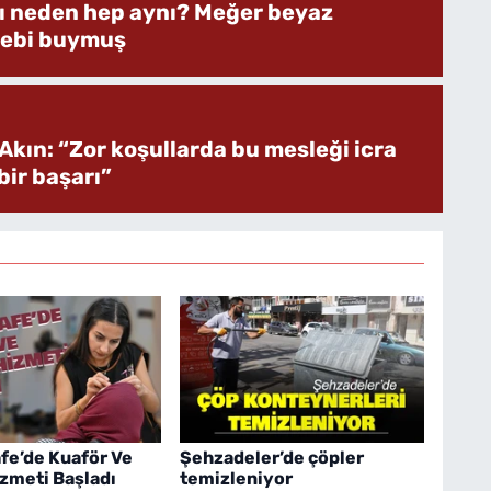
rı neden hep aynı? Meğer beyaz
bebi buymuş
Akın: “Zor koşullarda bu mesleği icra
ir başarı”
fe’de Kuaför Ve
Şehzadeler’de çöpler
zmeti Başladı
temizleniyor