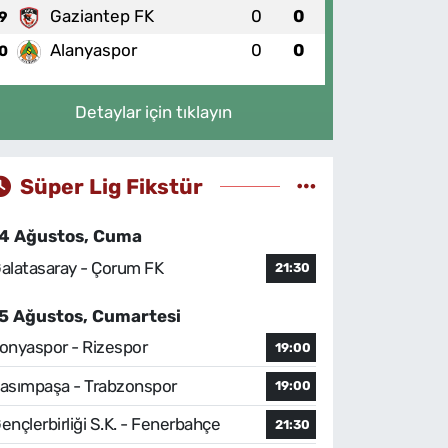
Gaziantep FK
0
0
9
Alanyaspor
0
0
0
Detaylar için tıklayın
Süper Lig Fikstür
4 Ağustos, Cuma
alatasaray - Çorum FK
21:30
5 Ağustos, Cumartesi
onyaspor - Rizespor
19:00
asımpaşa - Trabzonspor
19:00
ençlerbirliği S.K. - Fenerbahçe
21:30