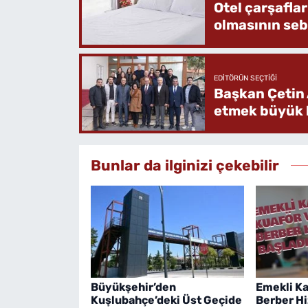
Otel çarşafla
olmasının se
EDITÖRÜN SEÇTIĞI
Başkan Çetin 
etmek büyük b
Bunlar da ilginizi çekebilir
Büyükşehir’den
Emekli Ka
Kuşlubahçe’deki Üst Geçide
Berber Hi