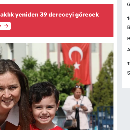
G
caklık yeniden 39 dereceyi görecek
1
e
B
B
A
1
S