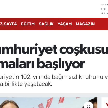
STE
64,
GRA
666
3.SAYFA
EĞİTİM
SAĞLIK
YAŞAM
MAGAZİN
BİS
13.
BIT
64.
mhuriyet coşkusu
DO
47,
EU
maları başlıyor
55,
riyetin 102. yılında bağımsızlık ruhun
 birlikte yaşatacak.