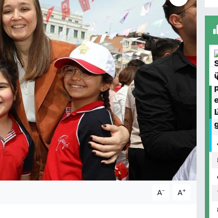
-
+
A
A