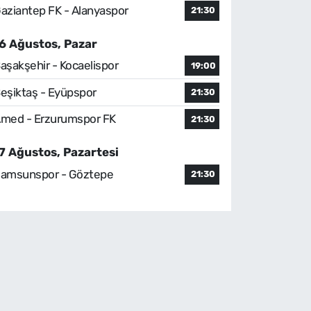
aziantep FK - Alanyaspor
21:30
6 Ağustos, Pazar
aşakşehir - Kocaelispor
19:00
eşiktaş - Eyüpspor
21:30
med - Erzurumspor FK
21:30
7 Ağustos, Pazartesi
amsunspor - Göztepe
21:30