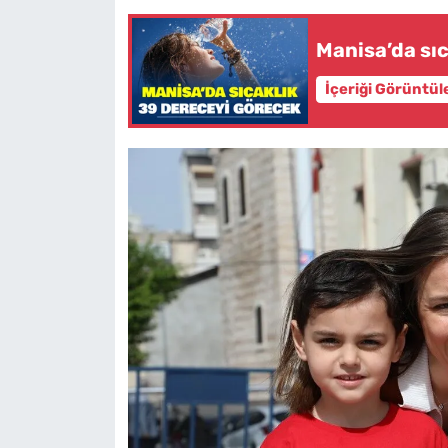
Manisa’da sı
İçeriği Görüntül