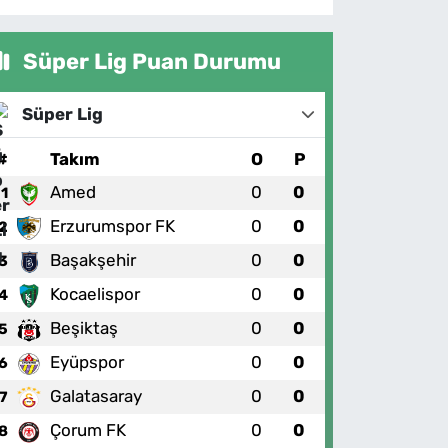
Süper Lig Puan Durumu
Süper Lig
#
Takım
O
P
Amed
0
0
1
Erzurumspor FK
0
0
2
Başakşehir
0
0
3
Kocaelispor
0
0
4
Beşiktaş
0
0
5
Eyüpspor
0
0
6
Galatasaray
0
0
7
Çorum FK
0
0
8