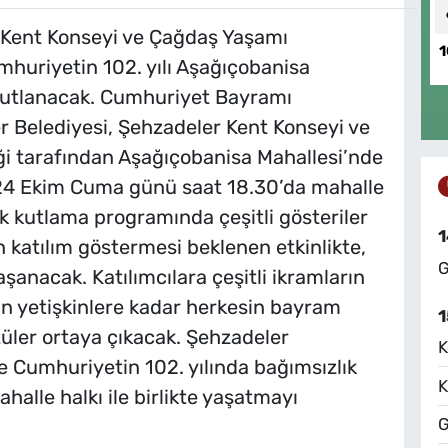
 Kent Konseyi ve Çağdaş Yaşamı
1
mhuriyetin 102. yılı Aşağıçobanisa
 kutlanacak. Cumhuriyet Bayramı
 Belediyesi, Şehzadeler Kent Konseyi ve
 tarafından Aşağıçobanisa Mahallesi’nde
. 24 Ekim Cuma günü saat 18.30’da mahalle
 kutlama programında çeşitli gösteriler
1
katılım göstermesi beklenen etkinlikte,
G
anacak. Katılımcılara çeşitli ikramların
n yetişkinlere kadar herkesin bayram
1
tüler ortaya çıkacak. Şehzadeler
K
e Cumhuriyetin 102. yılında bağımsızlık
K
halle halkı ile birlikte yaşatmayı
G