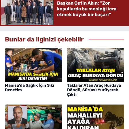
Başkan Çetin Akın: “Zor
koşullarda bu mesleği icra
etmek büyük bir başarı”
Bunlar da ilginizi çekebilir
Manisa’da Sağlık İçin Sıkı
Taklalar Atan Araç Hurdaya
Denetim
Döndü, Sürücü Yürüyerek
Çıktı