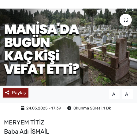
MAGAZİN
Paylaş
-
+
A
A
24.05.2025 - 17:39
Okunma Süresi: 1 Dk
MERYEM TİTİZ
Baba Adı İSMAİL