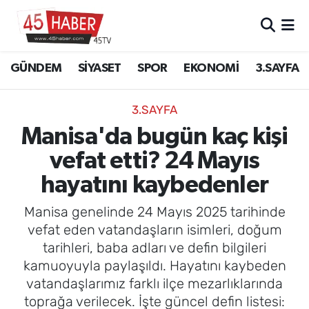
GÜNDEM
Manisa Nöbetçi Eczaneler
GÜNDEM
SİYASET
SPOR
EKONOMİ
3.SAYFA
SİYASET
Manisa Hava Durumu
3.SAYFA
SPOR
Manisa Namaz Vakitleri
Manisa'da bugün kaç kişi
vefat etti? 24 Mayıs
EKONOMİ
Manisa Trafik Yoğunluk Haritası
hayatını kaybedenler
3.SAYFA
Süper Lig Puan Durumu ve Fikstür
Manisa genelinde 24 Mayıs 2025 tarihinde
EĞİTİM
Tüm Manşetler
vefat eden vatandaşların isimleri, doğum
tarihleri, baba adları ve defin bilgileri
SAĞLIK
Son Dakika Haberleri
kamuoyuyla paylaşıldı. Hayatını kaybeden
vatandaşlarımız farklı ilçe mezarlıklarında
YAŞAM
Haber Arşivi
toprağa verilecek. İşte güncel defin listesi: