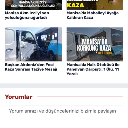
Manisa Akın İzci'yi son
Manisa’da Mahalleyi Ayağa
yolculuğuna uğurladı
Kaldıran Kaza
Başkan Akdeniz'den Feci
Manisa'da Halk Otobüsü ile
Kaza Sonrası Taziye Mesajı
Panelvan Çarpıştı: 1 Ölü, 11
Yaralı
Yorumlar