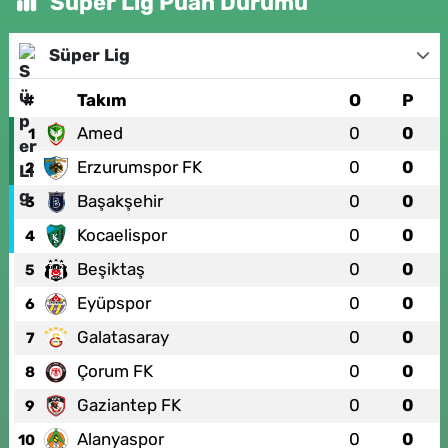
Süper Lig Puan Durumu
Süper Lig
#
Takım
O
P
Amed
0
0
1
Erzurumspor FK
0
0
2
Başakşehir
0
0
3
Kocaelispor
0
0
4
Beşiktaş
0
0
5
Eyüpspor
0
0
6
Galatasaray
0
0
7
Çorum FK
0
0
8
Gaziantep FK
0
0
9
Alanyaspor
0
0
10