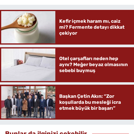
Kefir içmek haram mı, caiz
mi? Fermente detayı dikkat
çekiyor
Otel çarşafları neden hep
aynı? Meğer beyaz olmasının
sebebi buymuş
Başkan Çetin Akın: “Zor
koşullarda bu mesleği icra
etmek büyük bir başarı”
Bunlar da ilginizi çekebilir