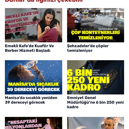
Emekli Kafe’de Kuaför Ve
Şehzadeler’de çöpler
Berber Hizmeti Başladı
temizleniyor
Manisa’da sıcaklık yeniden
Emniyet Genel
39 dereceyi görecek
Müdürlüğü’ne 6 bin 250 yeni
kadro