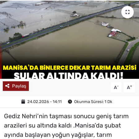
MAGAZİN
Paylaş
-
+
A
A
24.02.2026 - 14:11
Okunma Süresi: 1 Dk
Gediz Nehri’nin taşması sonucu geniş tarım
arazileri su altında kaldı .Manisa’da şubat
ayında başlayan yoğun yağışlar, tarım