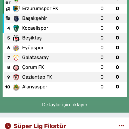
Erzurumspor FK
0
0
2
Başakşehir
0
0
3
Kocaelispor
0
0
4
Beşiktaş
0
0
5
Eyüpspor
0
0
6
Galatasaray
0
0
7
Çorum FK
0
0
8
Gaziantep FK
0
0
9
Alanyaspor
0
0
10
Detaylar için tıklayın
Süper Lig Fikstür