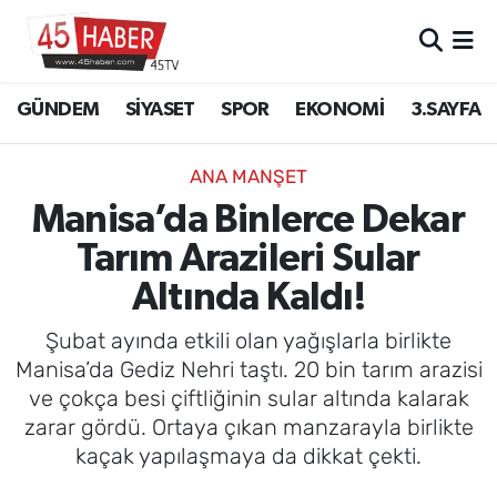
GÜNDEM
Manisa Nöbetçi Eczaneler
GÜNDEM
SİYASET
SPOR
EKONOMİ
3.SAYFA
SİYASET
Manisa Hava Durumu
ANA MANŞET
SPOR
Manisa Namaz Vakitleri
Manisa’da Binlerce Dekar
Tarım Arazileri Sular
EKONOMİ
Manisa Trafik Yoğunluk Haritası
Altında Kaldı!
3.SAYFA
Süper Lig Puan Durumu ve Fikstür
Şubat ayında etkili olan yağışlarla birlikte
EĞİTİM
Tüm Manşetler
Manisa’da Gediz Nehri taştı. 20 bin tarım arazisi
ve çokça besi çiftliğinin sular altında kalarak
SAĞLIK
Son Dakika Haberleri
zarar gördü. Ortaya çıkan manzarayla birlikte
kaçak yapılaşmaya da dikkat çekti.
YAŞAM
Haber Arşivi