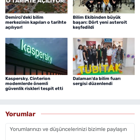
Demirci'deki bilim
Bilim Ekibinden büyük
merkezinin kapıları o tarihte
başarı: Dört yeni asteroit
açılıyor!
keşfedildi
Kaspersky, Cinterion
Dalaman'da bilim fuarı
modemlerde önemli
sergisi düzenlendi
güvenlik riskleri tespit etti
Yorumlar