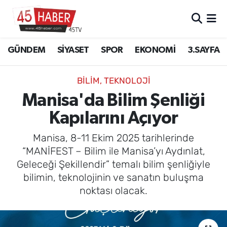
GÜNDEM
Manisa Nöbetçi Eczaneler
GÜNDEM
SİYASET
SPOR
EKONOMİ
3.SAYFA
SİYASET
Manisa Hava Durumu
BILIM, TEKNOLOJI
SPOR
Manisa Namaz Vakitleri
Manisa'da Bilim Şenliği
Kapılarını Açıyor
EKONOMİ
Manisa Trafik Yoğunluk Haritası
Manisa, 8-11 Ekim 2025 tarihlerinde
3.SAYFA
Süper Lig Puan Durumu ve Fikstür
“MANİFEST – Bilim ile Manisa’yı Aydınlat,
Geleceği Şekillendir” temalı bilim şenliğiyle
EĞİTİM
Tüm Manşetler
bilimin, teknolojinin ve sanatın buluşma
noktası olacak.
SAĞLIK
Son Dakika Haberleri
YAŞAM
Haber Arşivi