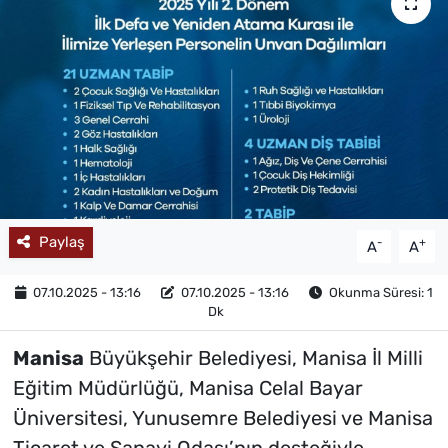
MAGAZİN
Paylaş
-
+
A
A
07.10.2025 - 13:16
07.10.2025 - 13:16
Okunma Süresi: 1
Dk
Manisa
Büyükşehir Belediyesi, Manisa İl Milli
Eğitim Müdürlüğü, Manisa Celal Bayar
Üniversitesi, Yunusemre Belediyesi ve Manisa