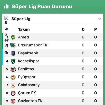
Süper Lig Puan Durumu
Süper Lig
#
Takım
O
P
Amed
0
0
1
Erzurumspor FK
0
0
2
Başakşehir
0
0
3
Kocaelispor
0
0
4
Beşiktaş
0
0
5
Eyüpspor
0
0
6
Galatasaray
0
0
7
Çorum FK
0
0
8
Gaziantep FK
0
0
9