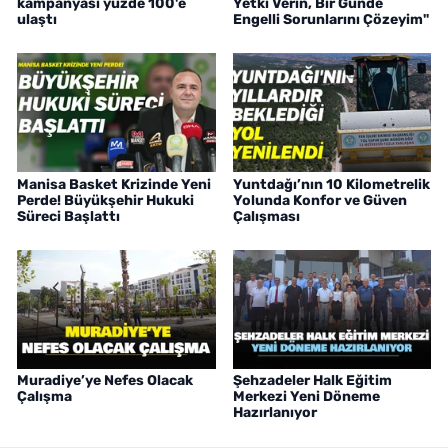
kampanyası yüzde 100'e
Yetki Verin, Bir Günde
ulaştı
Engelli Sorunlarını Çözeyim"
Manisa Basket Krizinde Yeni
Yuntdağı’nın 10 Kilometrelik
Perde! Büyükşehir Hukuki
Yolunda Konfor ve Güven
Süreci Başlattı
Çalışması
Muradiye’ye Nefes Olacak
Şehzadeler Halk Eğitim
Çalışma
Merkezi Yeni Döneme
Hazırlanıyor