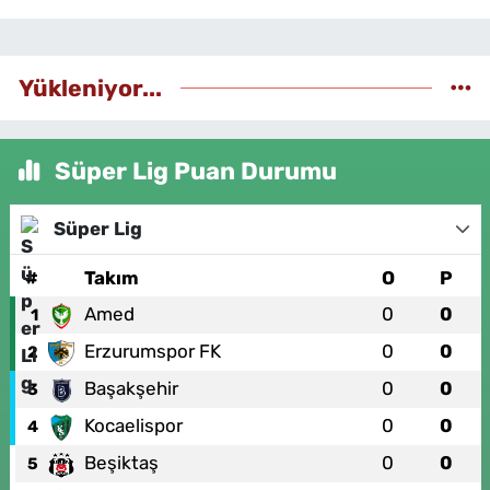
Yükleniyor...
Süper Lig Puan Durumu
Süper Lig
#
Takım
O
P
Amed
0
0
1
Erzurumspor FK
0
0
2
Başakşehir
0
0
3
Kocaelispor
0
0
4
Beşiktaş
0
0
5