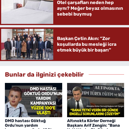
Otel çarşafları neden hep
aynı? Meğer beyaz olmasının
sebebi buymuş
Başkan Çetin Akın: “Zor
koşullarda bu mesleği icra
etmek büyük bir başarı”
Bunlar da ilginizi çekebilir
DMD hastası Göktuğ
Altınokta Körler Derneği
Ordu'nun yardım
Başkanı Arif Zengin: "Bana