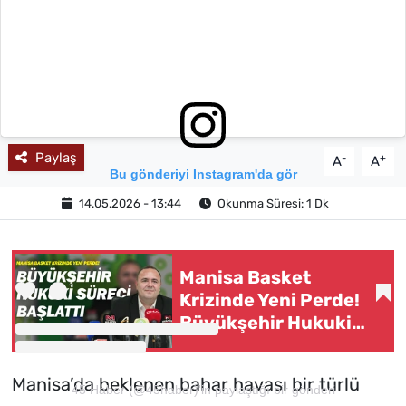
MAGAZİN
Paylaş
-
+
A
A
Bu gönderiyi Instagram'da gör
14.05.2026 - 13:44
Okunma Süresi: 1 Dk
Manisa Basket
Krizinde Yeni Perde!
Büyükşehir Hukuki
Süreci Başlattı
Manisa’da beklenen bahar havası bir türlü
45 Haber (@45haber)'in paylaştığı bir gönderi