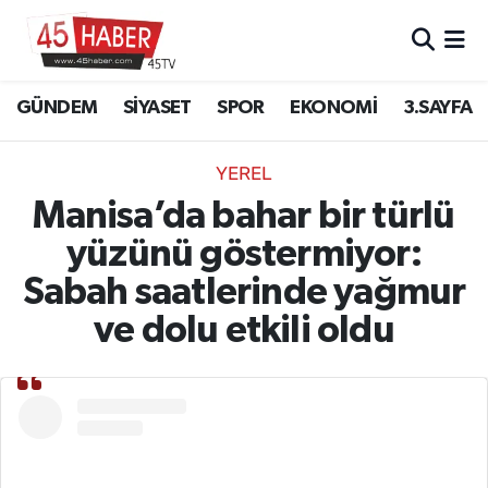
GÜNDEM
Manisa Nöbetçi Eczaneler
GÜNDEM
SİYASET
SPOR
EKONOMİ
3.SAYFA
SİYASET
Manisa Hava Durumu
YEREL
SPOR
Manisa Namaz Vakitleri
Manisa’da bahar bir türlü
yüzünü göstermiyor:
EKONOMİ
Manisa Trafik Yoğunluk Haritası
Sabah saatlerinde yağmur
3.SAYFA
Süper Lig Puan Durumu ve Fikstür
ve dolu etkili oldu
EĞİTİM
Tüm Manşetler
SAĞLIK
Son Dakika Haberleri
YAŞAM
Haber Arşivi