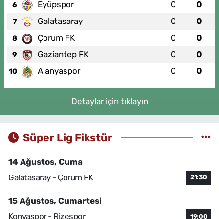
Eyüpspor
0
0
6
Galatasaray
0
0
7
Çorum FK
0
0
8
Gaziantep FK
0
0
9
Alanyaspor
0
0
10
Detaylar için tıklayın
Süper Lig Fikstür
14 Ağustos, Cuma
Galatasaray - Çorum FK
21:30
15 Ağustos, Cumartesi
Konyaspor - Rizespor
19:00