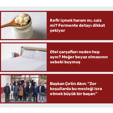
Kefir içmek haram mı, caiz
mi? Fermente detayı dikkat
çekiyor
Otel çarşafları neden hep
aynı? Meğer beyaz olmasının
sebebi buymuş
Başkan Çetin Akın: “Zor
koşullarda bu mesleği icra
etmek büyük bir başarı”