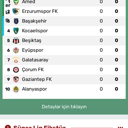
Amed
0
0
1
Erzurumspor FK
0
0
2
Başakşehir
0
0
3
Kocaelispor
0
0
4
Beşiktaş
0
0
5
Eyüpspor
0
0
6
Galatasaray
0
0
7
Çorum FK
0
0
8
Gaziantep FK
0
0
9
Alanyaspor
0
0
10
Detaylar için tıklayın
Süper Lig Fikstür