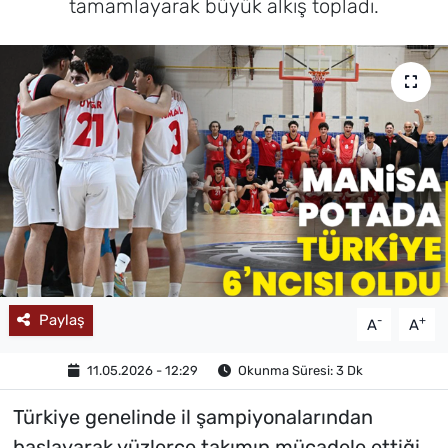
tamamlayarak büyük alkış topladı.
MAGAZİN
Paylaş
-
+
A
A
11.05.2026 - 12:29
Okunma Süresi: 3 Dk
Türkiye genelinde il şampiyonalarından
başlayarak yüzlerce takımın mücadele ettiği