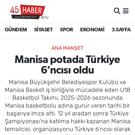
GÜNDEM
Manisa Nöbetçi Eczaneler
GÜNDEM
SİYASET
SPOR
EKONOMİ
3.SAYFA
SİYASET
Manisa Hava Durumu
ANA MANŞET
SPOR
Manisa Namaz Vakitleri
Manisa potada Türkiye
6’ncısı oldu
EKONOMİ
Manisa Trafik Yoğunluk Haritası
Manisa Büyükşehir Belediyespor Kulübü ve
3.SAYFA
Süper Lig Puan Durumu ve Fikstür
Manisa Basket iş birliğiyle mücadele eden U18
Basketbol Takımı, 2025-2026 sezonunda
EĞİTİM
Tüm Manşetler
Manisa basketbolu adına gurur veren tarihi bir
başarıya imza attı. 12 yıl aradan sonra Türkiye
SAĞLIK
Son Dakika Haberleri
Şampiyonası’na katılma hakkı kazanan Manisa
temsilcisi, organizasyonu Türkiye 6’ncısı olarak
YAŞAM
Haber Arşivi