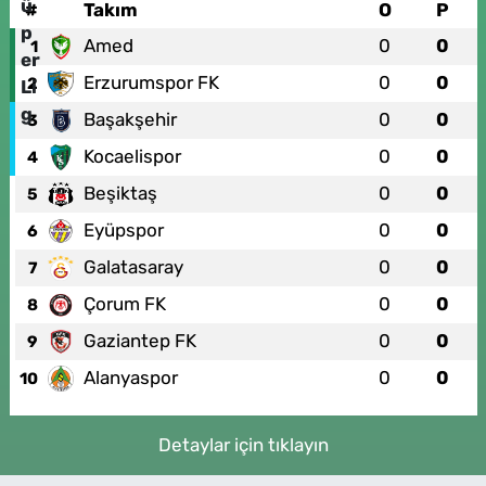
#
Takım
O
P
Amed
0
0
1
Erzurumspor FK
0
0
2
Başakşehir
0
0
3
Kocaelispor
0
0
4
Beşiktaş
0
0
5
Eyüpspor
0
0
6
Galatasaray
0
0
7
Çorum FK
0
0
8
Gaziantep FK
0
0
9
Alanyaspor
0
0
10
Detaylar için tıklayın