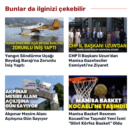
Bunlar da ilginizi çekebilir
Yangın Söndürme Uçağı
CHP İl Başkanı Uzun'dan
Beydağ Barajı'na Zorunlu
Manisa Gazeteciler
İniş Yaptı
Cemiyeti'ne Ziyaret
Akpınar Mesire Alanı
Manisa Basket Resmen
Açılışına Gün Sayıyor
Kocaeli'ne Taşındı! Yeni İsmi
"Glint Körfez Basket" Oldu