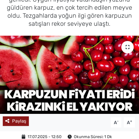
güldüren karpuz, en çok tercih edilen meyve
MAGAZİN
oldu. Tezgahlarda yoğun ilgi gören karpuzun
satışları rekor seviyeye ulaştı.
Paylaş
-
+
A
A
17.07.2025 - 12:50
Okunma Süresi: 1 Dk