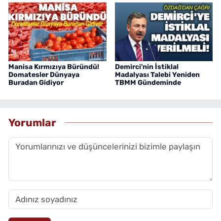
Manisa Kırmızıya Büründü!
Demirci'nin İstiklal
Domatesler Dünyaya
Madalyası Talebi Yeniden
Buradan Gidiyor
TBMM Gündeminde
Yorumlar