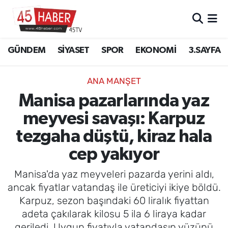
GÜNDEM
Manisa Nöbetçi Eczaneler
GÜNDEM
SİYASET
SPOR
EKONOMİ
3.SAYFA
SİYASET
Manisa Hava Durumu
ANA MANŞET
SPOR
Manisa Namaz Vakitleri
Manisa pazarlarında yaz
meyvesi savaşı: Karpuz
EKONOMİ
Manisa Trafik Yoğunluk Haritası
tezgaha düştü, kiraz hala
3.SAYFA
Süper Lig Puan Durumu ve Fikstür
cep yakıyor
EĞİTİM
Tüm Manşetler
Manisa'da yaz meyveleri pazarda yerini aldı,
ancak fiyatlar vatandaş ile üreticiyi ikiye böldü.
SAĞLIK
Son Dakika Haberleri
Karpuz, sezon başındaki 60 liralık fiyattan
adeta çakılarak kilosu 5 ila 6 liraya kadar
YAŞAM
Haber Arşivi
geriledi. Uygun fiyatıyla vatandaşın yüzünü