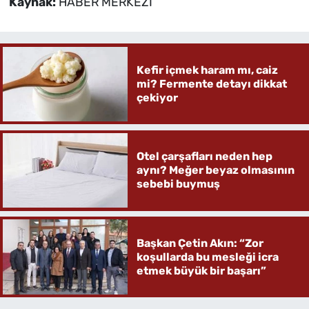
Kaynak:
HABER MERKEZİ
Kefir içmek haram mı, caiz
mi? Fermente detayı dikkat
çekiyor
Otel çarşafları neden hep
aynı? Meğer beyaz olmasının
sebebi buymuş
Başkan Çetin Akın: “Zor
koşullarda bu mesleği icra
etmek büyük bir başarı”