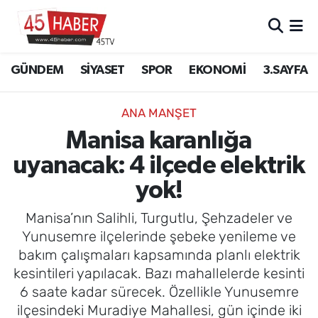
GÜNDEM
Manisa Nöbetçi Eczaneler
GÜNDEM
SİYASET
SPOR
EKONOMİ
3.SAYFA
SİYASET
Manisa Hava Durumu
ANA MANŞET
SPOR
Manisa Namaz Vakitleri
Manisa karanlığa
uyanacak: 4 ilçede elektrik
EKONOMİ
Manisa Trafik Yoğunluk Haritası
yok!
3.SAYFA
Süper Lig Puan Durumu ve Fikstür
Manisa’nın Salihli, Turgutlu, Şehzadeler ve
EĞİTİM
Tüm Manşetler
Yunusemre ilçelerinde şebeke yenileme ve
bakım çalışmaları kapsamında planlı elektrik
SAĞLIK
Son Dakika Haberleri
kesintileri yapılacak. Bazı mahallelerde kesinti
6 saate kadar sürecek. Özellikle Yunusemre
YAŞAM
Haber Arşivi
ilçesindeki Muradiye Mahallesi, gün içinde iki