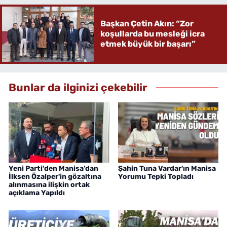
Başkan Çetin Akın: “Zor
koşullarda bu mesleği icra
etmek büyük bir başarı”
Bunlar da ilginizi çekebilir
Yeni Parti'den Manisa’dan
Şahin Tuna Vardar'ın Manisa
İlksen Özalper'in gözaltına
Yorumu Tepki Topladı
alınmasına ilişkin ortak
açıklama Yapıldı