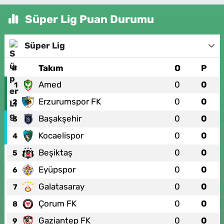
Süper Lig Puan Durumu
Süper Lig
#
Takım
O
P
Amed
0
0
1
Erzurumspor FK
0
0
2
Başakşehir
0
0
3
Kocaelispor
0
0
4
Beşiktaş
0
0
5
Eyüpspor
0
0
6
Galatasaray
0
0
7
Çorum FK
0
0
8
Gaziantep FK
0
0
9