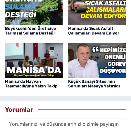
Büyükşehir’den Üreticiye
Manisa’da Sıcak Asfalt
Tarımsal Sulama Desteği
Çalışmaları Devam Ediyor
Manisa'da Hayvan
Küçük Sanayi Sitesi'nin
Taşımacılığına Yakın Takip
Sorunları Masaya Yatırıldı
Yorumlar