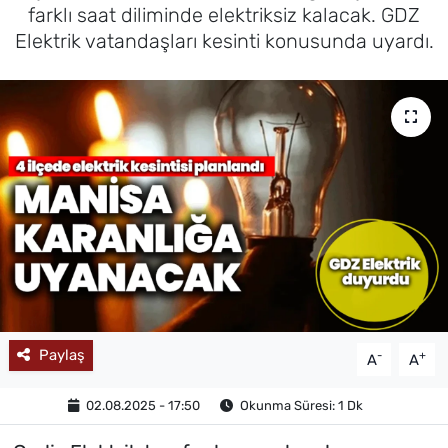
farklı saat diliminde elektriksiz kalacak. GDZ
MAGAZİN
Elektrik vatandaşları kesinti konusunda uyardı.
Paylaş
-
+
A
A
02.08.2025 - 17:50
Okunma Süresi: 1 Dk