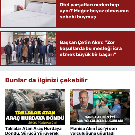
Otel çarşafları neden hep
aynı? Meğer beyaz olmasının
sebebi buymuş
Başkan Çetin Akın: “Zor
koşullarda bu mesleği icra
etmek büyük bir başarı”
Bunlar da ilginizi çekebilir
Taklalar Atan Araç Hurdaya
Manisa Akın İzci'yi son
Döndü, Sürücü Yürüyerek
yolculuğuna uğurladı