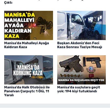
Çıktı
Manisa’da Mahalleyi Ayağa
Başkan Akdeniz'den Feci
Kaldıran Kaza
Kaza Sonrası Taziye Mesajı
Manisa'da Halk Otobüsü ile
Manisa’da suçlulara geçit
Panelvan Çarpıştı: 1 Ölü, 11
yok: 194 kişi tutuklandı
Yaralı