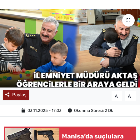
MAGAZİN
Paylaş
-
+
A
A
03.11.2025 - 17:03
Okunma Süresi: 2 Dk
Manisa’da suçlulara