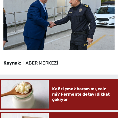
Kaynak:
HABER MERKEZİ
Kefir içmek haram mı, caiz
mi? Fermente detayı dikkat
çekiyor