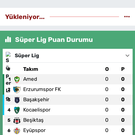
Yükleniyor...
Süper Lig Puan Durumu
Süper Lig
#
Takım
O
P
Amed
0
0
1
Erzurumspor FK
0
0
2
Başakşehir
0
0
3
Kocaelispor
0
0
4
Beşiktaş
0
0
5
Eyüpspor
0
0
6