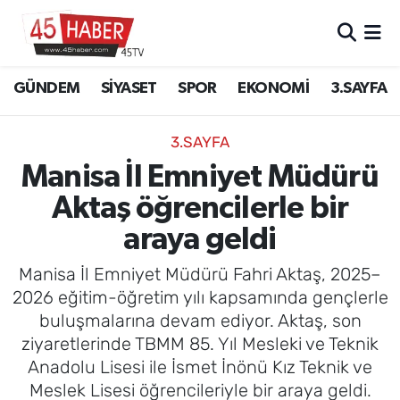
GÜNDEM
Manisa Nöbetçi Eczaneler
GÜNDEM
SİYASET
SPOR
EKONOMİ
3.SAYFA
SİYASET
Manisa Hava Durumu
3.SAYFA
SPOR
Manisa Namaz Vakitleri
Manisa İl Emniyet Müdürü
Aktaş öğrencilerle bir
EKONOMİ
Manisa Trafik Yoğunluk Haritası
araya geldi
3.SAYFA
Süper Lig Puan Durumu ve Fikstür
Manisa İl Emniyet Müdürü Fahri Aktaş, 2025–
EĞİTİM
Tüm Manşetler
2026 eğitim-öğretim yılı kapsamında gençlerle
buluşmalarına devam ediyor. Aktaş, son
SAĞLIK
Son Dakika Haberleri
ziyaretlerinde TBMM 85. Yıl Mesleki ve Teknik
Anadolu Lisesi ile İsmet İnönü Kız Teknik ve
YAŞAM
Haber Arşivi
Meslek Lisesi öğrencileriyle bir araya geldi.