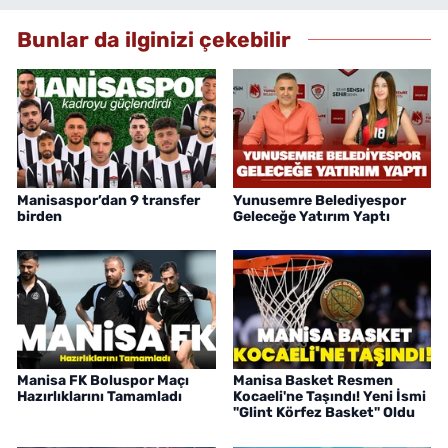
Bunlar da ilginizi çekebilir
Manisaspor’dan 9 transfer
Yunusemre Belediyespor
birden
Geleceğe Yatırım Yaptı
Manisa FK Boluspor Maçı
Manisa Basket Resmen
Hazırlıklarını Tamamladı
Kocaeli'ne Taşındı! Yeni İsmi
"Glint Körfez Basket" Oldu