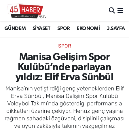
GÜNDEM
Manisa Nöbetçi Eczaneler
GÜNDEM
SİYASET
SPOR
EKONOMİ
3.SAYFA
SİYASET
Manisa Hava Durumu
SPOR
SPOR
Manisa Namaz Vakitleri
Manisa Gelişim Spor
Kulübü’nde parlayan
EKONOMİ
Manisa Trafik Yoğunluk Haritası
yıldız: Elif Erva Sünbül
3.SAYFA
Süper Lig Puan Durumu ve Fikstür
Manisa’nın yetiştirdiği genç yeteneklerden Elif
EĞİTİM
Tüm Manşetler
Erva Sünbül, Manisa Gelişim Spor Kulübü
Voleybol Takımı’nda gösterdiği performansla
SAĞLIK
Son Dakika Haberleri
dikkatleri üzerine çekiyor. Henüz genç yaşına
rağmen sahadaki özgüveni, disiplinli çalışması
YAŞAM
Haber Arşivi
ve oyun zekâsıyla takımın vazgeçilmez