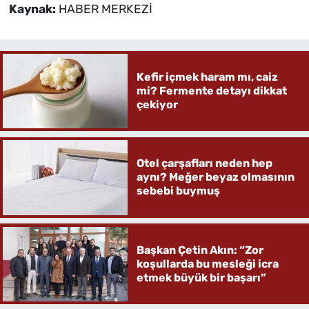
Kaynak:
HABER MERKEZİ
Kefir içmek haram mı, caiz
mi? Fermente detayı dikkat
çekiyor
Otel çarşafları neden hep
aynı? Meğer beyaz olmasının
sebebi buymuş
Başkan Çetin Akın: “Zor
koşullarda bu mesleği icra
etmek büyük bir başarı”