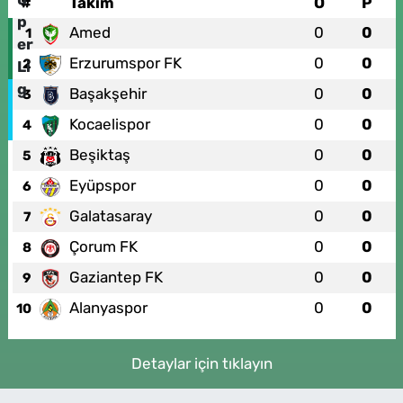
#
Takım
O
P
Amed
0
0
1
Erzurumspor FK
0
0
2
Başakşehir
0
0
3
Kocaelispor
0
0
4
Beşiktaş
0
0
5
Eyüpspor
0
0
6
Galatasaray
0
0
7
Çorum FK
0
0
8
Gaziantep FK
0
0
9
Alanyaspor
0
0
10
Detaylar için tıklayın