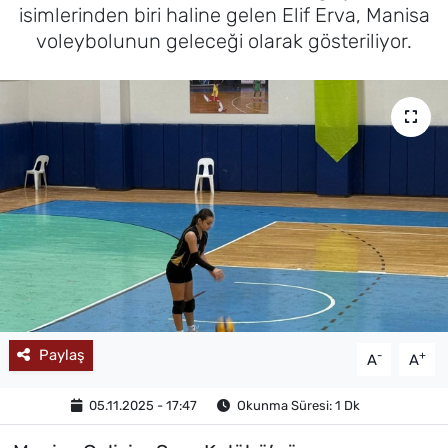
isimlerinden biri haline gelen Elif Erva, Manisa
MAGAZİN
voleybolunun geleceği olarak gösteriliyor.
Paylaş
-
+
A
A
05.11.2025 - 17:47
Okunma Süresi: 1 Dk