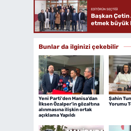
EDITÖRÜN SEÇTIĞI
Başkan Çetin 
etmek büyük b
Bunlar da ilginizi çekebilir
Yeni Parti'den Manisa’dan
Şahin Tun
İlksen Özalper'in gözaltına
Yorumu Te
alınmasına ilişkin ortak
açıklama Yapıldı