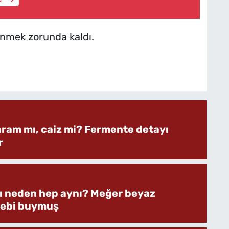
inmek zorunda kaldı.
aram mı, caiz mi? Fermente detayı
r
rı neden hep aynı? Meğer beyaz
bebi buymuş