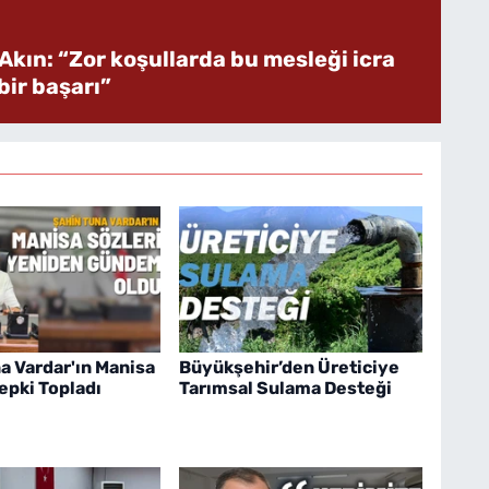
Akın: “Zor koşullarda bu mesleği icra
ir başarı”
a Vardar'ın Manisa
Büyükşehir’den Üreticiye
pki Topladı
Tarımsal Sulama Desteği