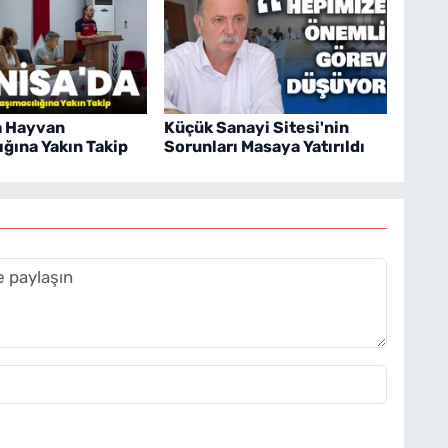
a Hayvan
Küçük Sanayi Sitesi'nin
ığına Yakın Takip
Sorunları Masaya Yatırıldı