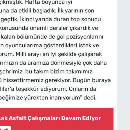
ıkmıştık. Hafta boyunca iyi
 da etkili başladık. İlk yarının son
geçtik. İkinci yarıda duran top sonucu
konusunda önemli dersler çıkardık ve
 kalan bölümünde de gol pozisyonlarını
n oyuncularıma gösterdikleri istek ve
m. Milli arayı en iyi şekilde çalışarak
rımızın da aramıza dönmesiyle çok daha
m şehrimiz, bu takım bizim takımımız.
ü hissettirmemiz gerekiyor. Bugün buraya
lılar’a teşekkür ediyorum. Onların da
eceğimize yürekten inanıyorum” dedi.
cak Asfalt Çalışmaları Devam Ediyor
e