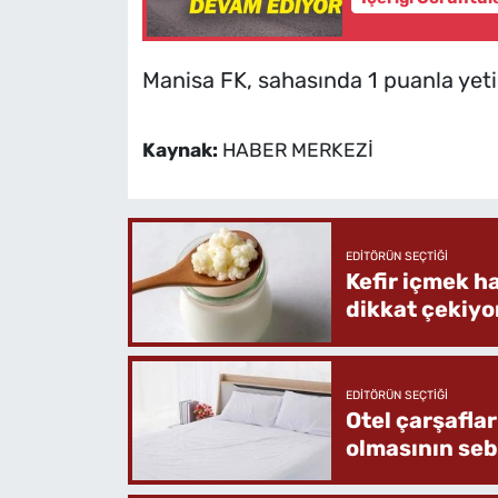
Manisa FK, sahasında 1 puanla yet
Kaynak:
HABER MERKEZİ
EDITÖRÜN SEÇTIĞI
Kefir içmek h
dikkat çekiyo
EDITÖRÜN SEÇTIĞI
Otel çarşafla
olmasının se