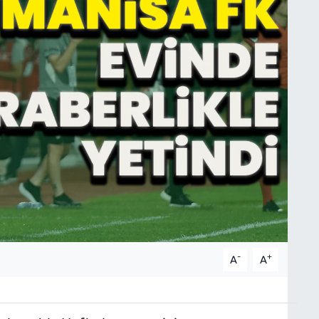
-
+
A
A