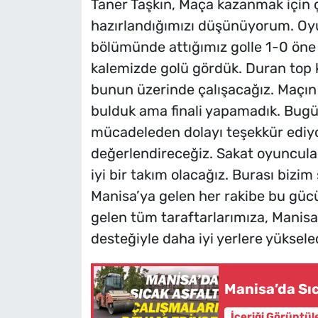
Taner Taşkın, Maça kazanmak için ç
hazırlandığımızı düşünüyorum. Oyuna
bölümünde attığımız golle 1-0 öne 
kalemizde golü gördük. Duran top 
bunun üzerinde çalışacağız. Maçın
bulduk ama finali yapamadık. Bugü
mücadeleden dolayı teşekkür ediyoru
değerlendireceğiz. Sakat oyuncula
iyi bir takım olacağız. Burası bizi
Manisa’ya gelen her rakibe bu güc
gelen tüm taraftarlarımıza, Manisa
desteğiyle daha iyi yerlere yüksel
Manisa’da Sı
İçeriği Görüntül