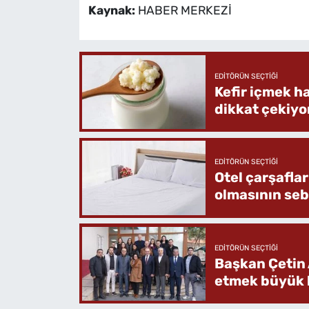
Kaynak:
HABER MERKEZİ
EDITÖRÜN SEÇTIĞI
Kefir içmek h
dikkat çekiyo
EDITÖRÜN SEÇTIĞI
Otel çarşafla
olmasının se
EDITÖRÜN SEÇTIĞI
Başkan Çetin 
etmek büyük b