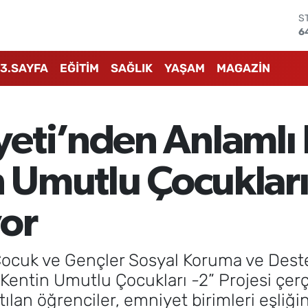
S
6
G
6
3.SAYFA
EĞİTİM
SAĞLIK
YAŞAM
MAGAZİN
B
1
B
6
eti’nden Anlamlı E
D
4
E
in Umutlu Çocuklar
5
or
ocuk ve Gençler Sosyal Koruma ve Dest
Kentin Umutlu Çocukları -2” Projesi çer
atılan öğrenciler, emniyet birimleri eşliği