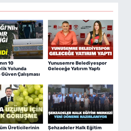
nın 10
Yunusemre Belediyespor
lik Yolunda
Geleceğe Yatırım Yaptı
e Güven Çalışması
üm Üreticilerinin
Şehzadeler Halk Eğitim