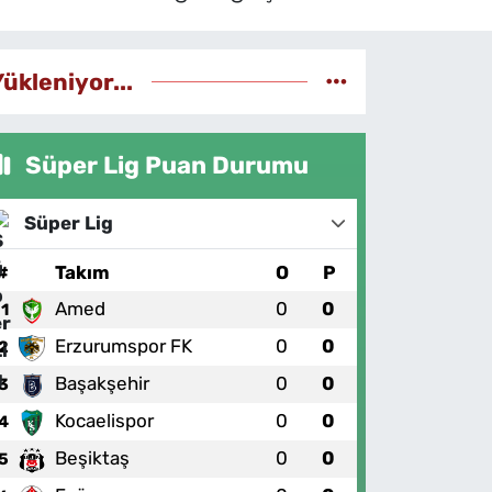
Yükleniyor...
Süper Lig Puan Durumu
Süper Lig
#
Takım
O
P
Amed
0
0
1
Erzurumspor FK
0
0
2
Başakşehir
0
0
3
Kocaelispor
0
0
4
Beşiktaş
0
0
5