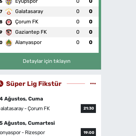
Eyüpspor
0
0
6
Galatasaray
0
0
7
Çorum FK
0
0
8
Gaziantep FK
0
0
9
Alanyaspor
0
0
0
Detaylar için tıklayın
Süper Lig Fikstür
4 Ağustos, Cuma
alatasaray - Çorum FK
21:30
5 Ağustos, Cumartesi
onyaspor - Rizespor
19:00