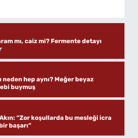
aram mı, caiz mi? Fermente detayı
r
rı neden hep aynı? Meğer beyaz
bebi buymuş
Akın: “Zor koşullarda bu mesleği icra
ir başarı”