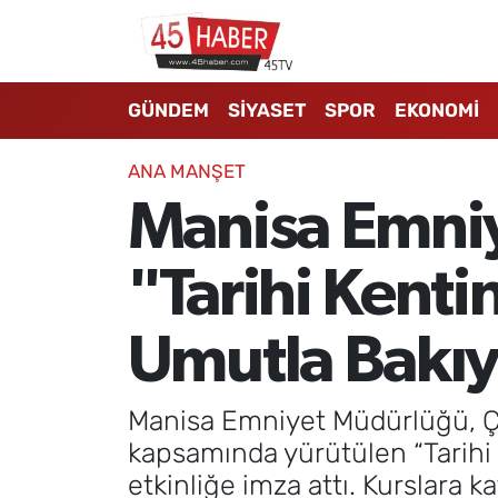
GÜNDEM
Manisa Nöbetçi Eczaneler
GÜNDEM
SİYASET
SPOR
EKONOMİ
SİYASET
Manisa Hava Durumu
ANA MANŞET
SPOR
Manisa Namaz Vakitleri
Manisa Emniy
EKONOMİ
Manisa Trafik Yoğunluk Haritası
"Tarihi Kent
3.SAYFA
Süper Lig Puan Durumu ve Fikstür
Umutla Bakıy
EĞİTİM
Tüm Manşetler
Manisa Emniyet Müdürlüğü, Ç
SAĞLIK
Son Dakika Haberleri
kapsamında yürütülen “Tarihi 
etkinliğe imza attı. Kurslara k
YAŞAM
Haber Arşivi