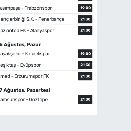
asımpaşa - Trabzonspor
19:00
ençlerbirliği S.K. - Fenerbahçe
21:30
aziantep FK - Alanyaspor
21:30
6 Ağustos, Pazar
aşakşehir - Kocaelispor
19:00
eşiktaş - Eyüpspor
21:30
med - Erzurumspor FK
21:30
7 Ağustos, Pazartesi
amsunspor - Göztepe
21:30