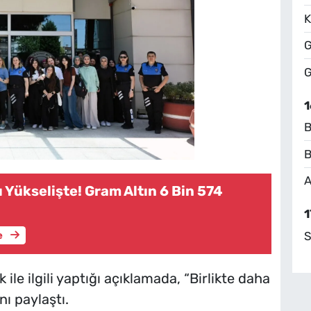
K
G
G
1
B
B
A
rı Yükselişte! Gram Altın 6 Bin 574
1
S
e
le ilgili yaptığı açıklamada, “Birlikte daha
ı paylaştı.