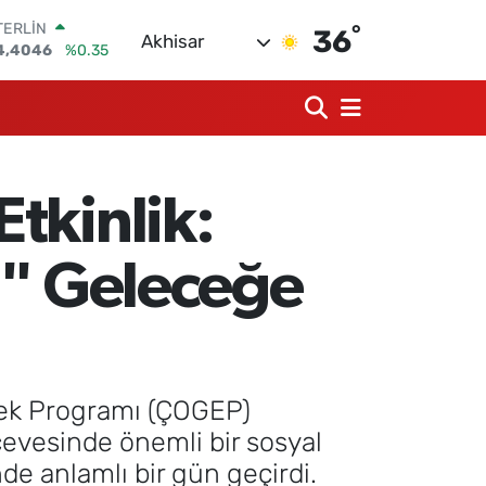
°
TERLİN
36
Akhisar
4,4046
%0.35
RAM ALTIN
618.49
%2.12
İST100
3.773
%-19
ITCOIN
5.130,04
%1.2
tkinlik:
OLAR
7,7106
%0.17
URO
ı" Geleceğe
5,1652
%0.27
ek Programı (ÇOGEP)
çevesinde önemli bir sosyal
nde anlamlı bir gün geçirdi.