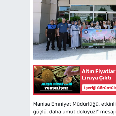
Altın Fiyatla
Liraya Çıktı
İçeriği Görüntül
Manisa Emniyet Müdürlüğü, etkinlik i
güçlü, daha umut doluyuz!” mesajın