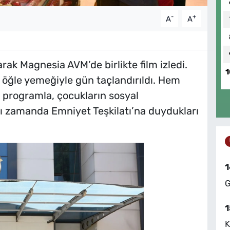
-
+
A
A
rak Magnesia AVM’de birlikte film izledi.
1
 öğle yemeğiyle gün taçlandırıldı. Hem
programla, çocukların sosyal
nı zamanda Emniyet Teşkilatı’na duydukları
1
G
1
K