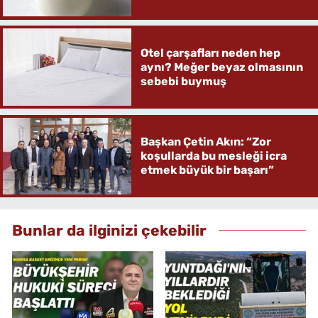
Otel çarşafları neden hep
aynı? Meğer beyaz olmasının
sebebi buymuş
Başkan Çetin Akın: “Zor
koşullarda bu mesleği icra
etmek büyük bir başarı”
Bunlar da ilginizi çekebilir