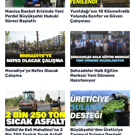
Manisa Basket Krizinde Yeni
Yuntdağı’nın 10 Kilometrelik
Perde! Büyükşehir Hukuki
Yolunda Konfor ve Güven
Süreci Başlattı
Çalışması
Muradiye’ye Nefes Olacak
Şehzadeler Halk Eğitim
Çalışma
Merkezi Yeni Döneme
Hazırlanıyor
Salihli’de Keli Mahallesi’ne 2
Büyükşehir’den Üreticiye
Bin 250 Tonluk Sıcak Asfalt
Tarımsal Sulama Desteği