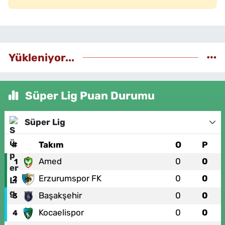
Yükleniyor...
Süper Lig Puan Durumu
Süper Lig
#
Takım
O
P
Amed
0
0
1
Erzurumspor FK
0
0
2
Başakşehir
0
0
3
Kocaelispor
0
0
4