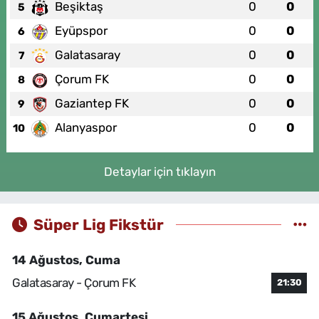
Beşiktaş
0
0
5
Eyüpspor
0
0
6
Galatasaray
0
0
7
Çorum FK
0
0
8
Gaziantep FK
0
0
9
Alanyaspor
0
0
10
Detaylar için tıklayın
Süper Lig Fikstür
14 Ağustos, Cuma
Galatasaray - Çorum FK
21:30
15 Ağustos, Cumartesi