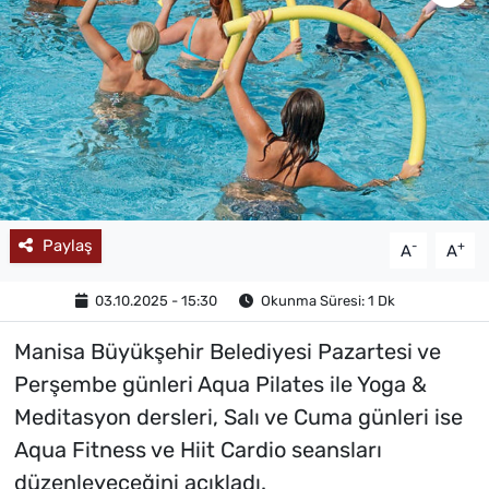
MAGAZİN
Paylaş
-
+
A
A
03.10.2025 - 15:30
Okunma Süresi: 1 Dk
Manisa Büyükşehir Belediyesi Pazartesi ve
Perşembe günleri Aqua Pilates ile Yoga &
Meditasyon dersleri, Salı ve Cuma günleri ise
Aqua Fitness ve Hiit Cardio seansları
düzenleyeceğini açıkladı.