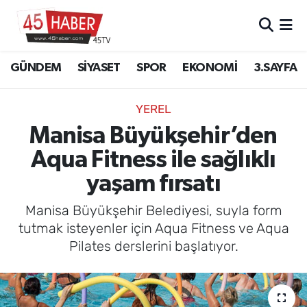
GÜNDEM
Manisa Nöbetçi Eczaneler
GÜNDEM
SİYASET
SPOR
EKONOMİ
3.SAYFA
SİYASET
Manisa Hava Durumu
YEREL
SPOR
Manisa Namaz Vakitleri
Manisa Büyükşehir’den
Aqua Fitness ile sağlıklı
EKONOMİ
Manisa Trafik Yoğunluk Haritası
yaşam fırsatı
3.SAYFA
Süper Lig Puan Durumu ve Fikstür
Manisa Büyükşehir Belediyesi, suyla form
EĞİTİM
Tüm Manşetler
tutmak isteyenler için Aqua Fitness ve Aqua
Pilates derslerini başlatıyor.
SAĞLIK
Son Dakika Haberleri
YAŞAM
Haber Arşivi