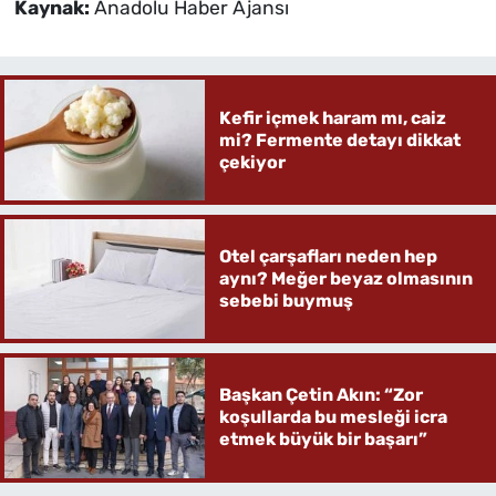
Kaynak:
Anadolu Haber Ajansı
Kefir içmek haram mı, caiz
mi? Fermente detayı dikkat
çekiyor
Otel çarşafları neden hep
aynı? Meğer beyaz olmasının
sebebi buymuş
Başkan Çetin Akın: “Zor
koşullarda bu mesleği icra
etmek büyük bir başarı”