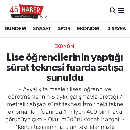
GÜNDEM
Manisa Nöbetçi Eczaneler
GÜNDEM
SİYASET
SPOR
EKONOMİ
3.SAYFA
SİYASET
Manisa Hava Durumu
EKONOMİ
SPOR
Manisa Namaz Vakitleri
Lise öğrencilerinin yaptığı
sürat teknesi fuarda satışa
EKONOMİ
Manisa Trafik Yoğunluk Haritası
sunuldu
3.SAYFA
Süper Lig Puan Durumu ve Fikstür
- Ayvalık'ta meslek lisesi öğrenci ve
EĞİTİM
Tüm Manşetler
öğretmenlerinin 6 aylık çalışmayla ürettiği 7
metrelik ahşap sürat teknesi İzmir'deki tekne
SAĞLIK
Son Dakika Haberleri
ekipmanları fuarında 1 milyon 400 bin liraya
görücüye çıktı - Okul müdürü Vedat Mazgal: -
YAŞAM
Haber Arşivi
"Kendi tasarımımız olan teknelerimizle