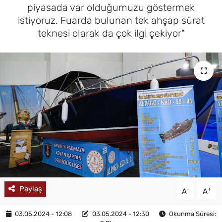
piyasada var olduğumuzu göstermek
MAGAZİN
istiyoruz. Fuarda bulunan tek ahşap sürat
teknesi olarak da çok ilgi çekiyor"
Paylaş
-
+
A
A
03.05.2024 - 12:08
03.05.2024 - 12:30
Okunma Süresi: