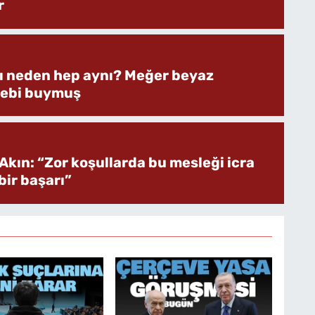
r
rı neden hep aynı? Meğer beyaz
bebi buymuş
Akın: “Zor koşullarda bu mesleği icra
ir başarı”