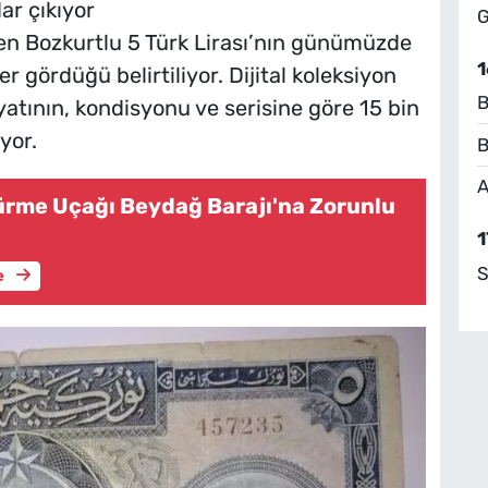
ar çıkıyor
G
len Bozkurtlu 5 Türk Lirası’nın günümüzde
1
 gördüğü belirtiliyor. Dijital koleksiyon
B
atının, kondisyonu ve serisine göre 15 bin
yor.
B
A
rme Uçağı Beydağ Barajı'na Zorunlu
1
S
e