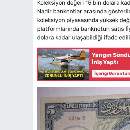
Koleksiyon değeri 15 bin dolara kad
Nadir banknotlar arasında gösteri
koleksiyon piyasasında yüksek değer
platformlarında banknotun satış fiy
dolara kadar ulaşabildiği ifade edili
Yangın Söndü
İniş Yaptı
İçeriği Görüntül