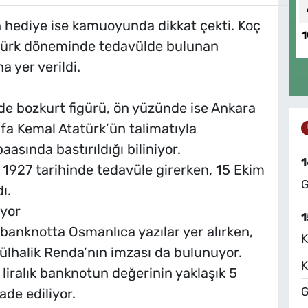
en hediye ise kamuoyunda dikkat çekti. Koç
1
tatürk döneminde tedavülde bulunan
a yer verildi.
e bozkurt figürü, ön yüzünde ise Ankara
afa Kemal Atatürk’ün talimatıyla
asında bastırıldığı biliniyor.
1
ık 1927 tarihinde tedavüle girerken, 15 Ekim
G
ı.
uyor
1
 banknotta Osmanlıca yazılar yer alırken,
K
ülhalik Renda’nın imzası da bulunuyor.
K
liralık banknotun değerinin yaklaşık 5
G
ade ediliyor.