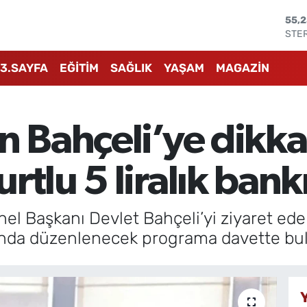
STE
64,
GRA
666
3.SAYFA
EĞİTİM
SAĞLIK
YAŞAM
MAGAZİN
BİS
13.7
BIT
64.
n Bahçeli’ye dikk
DOL
47,
EUR
rtlu 5 liralık ban
55,
el Başkanı Devlet Bahçeli’yi ziyaret ed
mında düzenlenecek programa davette bu