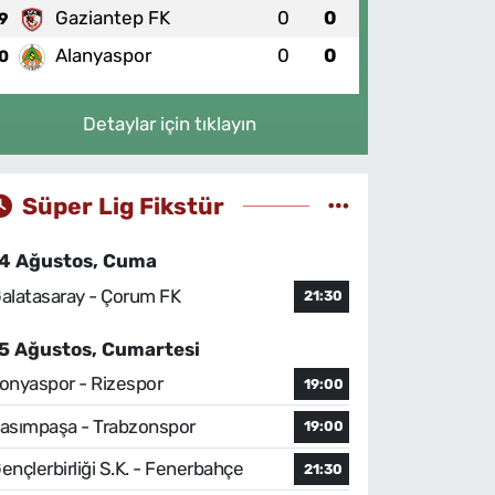
Gaziantep FK
0
0
9
Alanyaspor
0
0
0
Detaylar için tıklayın
Süper Lig Fikstür
4 Ağustos, Cuma
alatasaray - Çorum FK
21:30
5 Ağustos, Cumartesi
onyaspor - Rizespor
19:00
asımpaşa - Trabzonspor
19:00
ençlerbirliği S.K. - Fenerbahçe
21:30