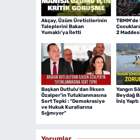
Akçay, Üzüm Üreticilerinin
TBMM'de 
Taleplerini Bakan
Çocuklara 
Yumaklı'ya İletti
2 Maddesi
Başkan Dutlulu'dan İlksen
Yangın S
Özalper'in Tutuklanmasına
Beydağ Ba
Sert Tepki : "Demokrasiye
İniş Yaptı
ve Hukuk Kurallarına
Sığmıyor"
Yorumlar