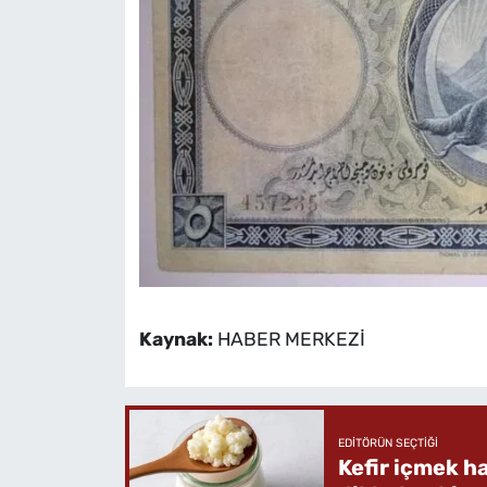
Kaynak:
HABER MERKEZİ
EDITÖRÜN SEÇTIĞI
Kefir içmek h