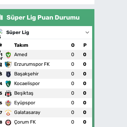
Süper Lig Puan Durumu
Süper Lig
#
Takım
O
P
Amed
0
0
1
Erzurumspor FK
0
0
2
Başakşehir
0
0
3
Kocaelispor
0
0
4
Beşiktaş
0
0
5
Eyüpspor
0
0
6
Galatasaray
0
0
7
Çorum FK
0
0
8