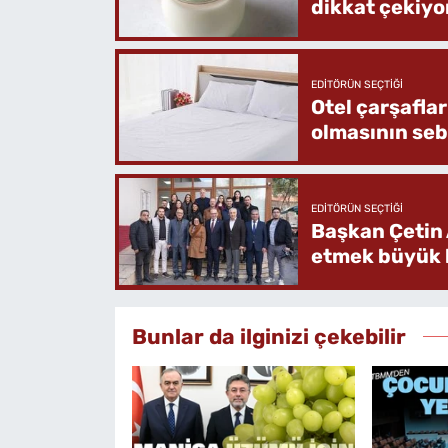
dikkat çekiyo
EDITÖRÜN SEÇTIĞI
Otel çarşafla
olmasının se
EDITÖRÜN SEÇTIĞI
Başkan Çetin 
etmek büyük b
Bunlar da ilginizi çekebilir