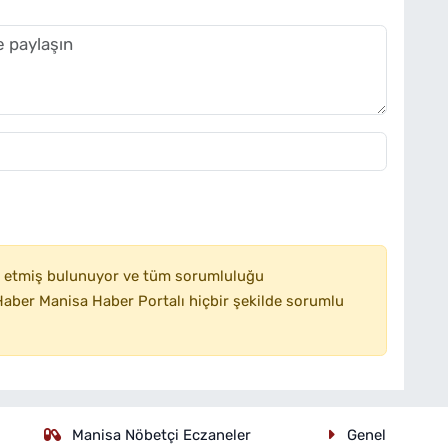
 etmiş bulunuyor ve tüm sorumluluğu
aber Manisa Haber Portalı hiçbir şekilde sorumlu
Manisa Nöbetçi Eczaneler
Genel