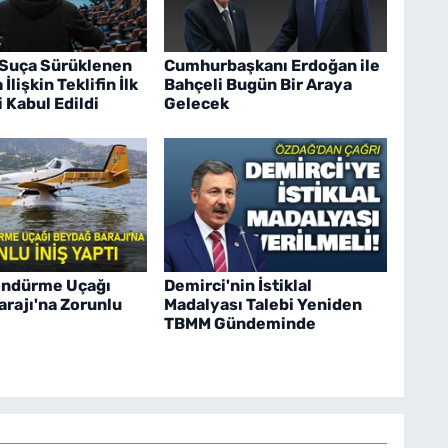
Suça Sürüklenen
Cumhurbaşkanı Erdoğan ile
İlişkin Teklifin İlk
Bahçeli Bugün Bir Araya
 Kabul Edildi
Gelecek
öndürme Uçağı
Demirci'nin İstiklal
rajı'na Zorunlu
Madalyası Talebi Yeniden
TBMM Gündeminde