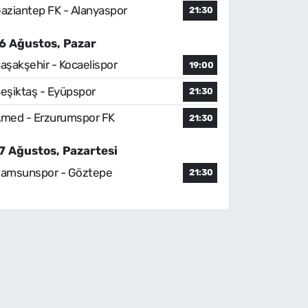
aziantep FK - Alanyaspor
21:30
6 Ağustos, Pazar
aşakşehir - Kocaelispor
19:00
eşiktaş - Eyüpspor
21:30
med - Erzurumspor FK
21:30
7 Ağustos, Pazartesi
amsunspor - Göztepe
21:30