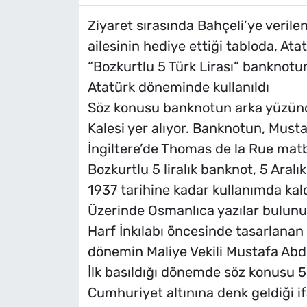
Ziyaret sırasında Bahçeli’ye veril
ailesinin hediye ettiği tabloda, A
“Bozkurtlu 5 Türk Lirası” banknotun
Atatürk döneminde kullanıldı
Söz konusu banknotun arka yüzünd
Kalesi yer alıyor. Banknotun, Must
İngiltere’de Thomas de la Rue matba
Bozkurtlu 5 liralık banknot, 5 Aral
1937 tarihine kadar kullanımda kald
Üzerinde Osmanlıca yazılar bulun
Harf İnkılabı öncesinde tasarlanan
dönemin Maliye Vekili Mustafa Abd
İlk basıldığı dönemde söz konusu 5 
Cumhuriyet altınına denk geldiği if