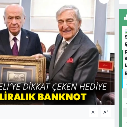
-
+
A
A