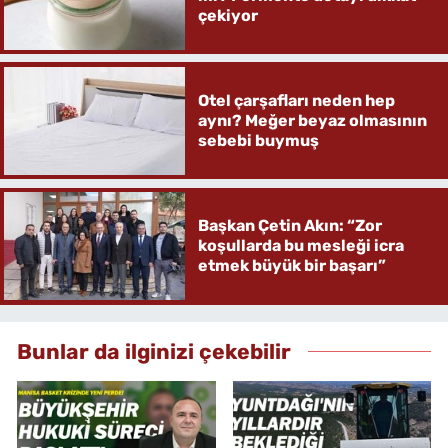
çekiyor
Otel çarşafları neden hep
aynı? Meğer beyaz olmasının
sebebi buymuş
Başkan Çetin Akın: “Zor
koşullarda bu mesleği icra
etmek büyük bir başarı”
Bunlar da ilginizi çekebilir