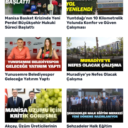
Manisa Basket Krizinde Yeni
Yuntdağı’nın 10 Kilometrelik
Perde! Büyükşehir Hukuki
Yolunda Konfor ve Güven
Süreci Başlattı
Çalışması
Yunusemre Belediyespor
Muradiye’ye Nefes Olacak
Geleceğe Yatırım Yaptı
Çalışma
Akçay, Üzüm Üreticilerinin
Şehzadeler Halk Eğitim