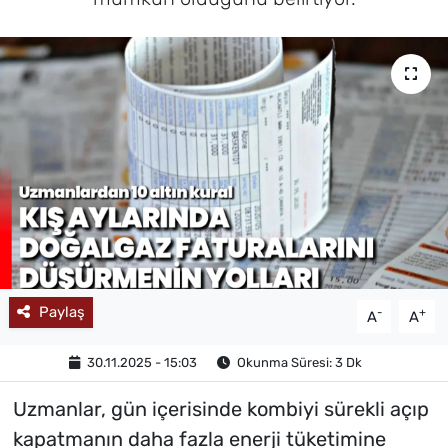
MAGAZİN
Paylaş
-
+
A
A
30.11.2025 - 15:03
Okunma Süresi: 3 Dk
Uzmanlar, gün içerisinde kombiyi sürekli açıp
kapatmanın daha fazla enerji tüketimine