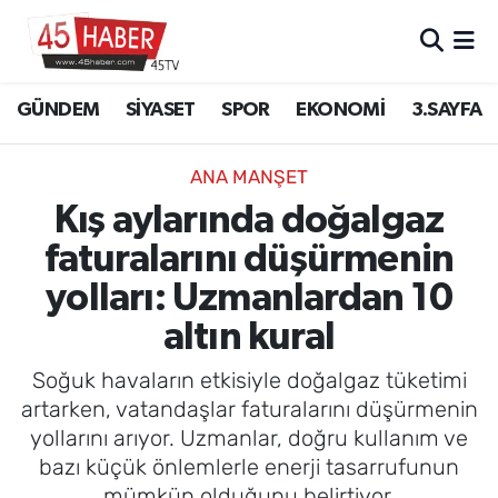
GÜNDEM
Manisa Nöbetçi Eczaneler
GÜNDEM
SİYASET
SPOR
EKONOMİ
3.SAYFA
SİYASET
Manisa Hava Durumu
ANA MANŞET
SPOR
Manisa Namaz Vakitleri
Kış aylarında doğalgaz
faturalarını düşürmenin
EKONOMİ
Manisa Trafik Yoğunluk Haritası
yolları: Uzmanlardan 10
3.SAYFA
Süper Lig Puan Durumu ve Fikstür
altın kural
EĞİTİM
Tüm Manşetler
Soğuk havaların etkisiyle doğalgaz tüketimi
artarken, vatandaşlar faturalarını düşürmenin
SAĞLIK
Son Dakika Haberleri
yollarını arıyor. Uzmanlar, doğru kullanım ve
bazı küçük önlemlerle enerji tasarrufunun
YAŞAM
Haber Arşivi
mümkün olduğunu belirtiyor.