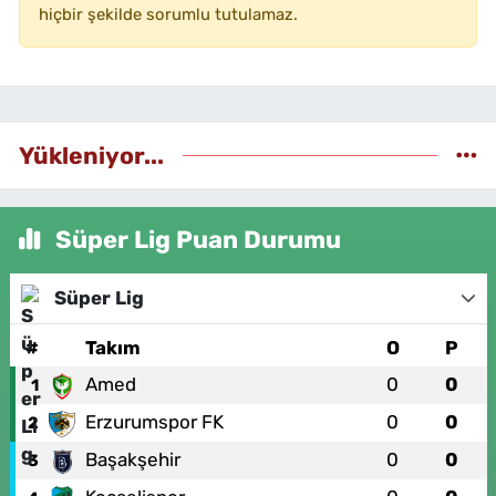
hiçbir şekilde sorumlu tutulamaz.
Yükleniyor...
Süper Lig Puan Durumu
Süper Lig
#
Takım
O
P
Amed
0
0
1
Erzurumspor FK
0
0
2
Başakşehir
0
0
3