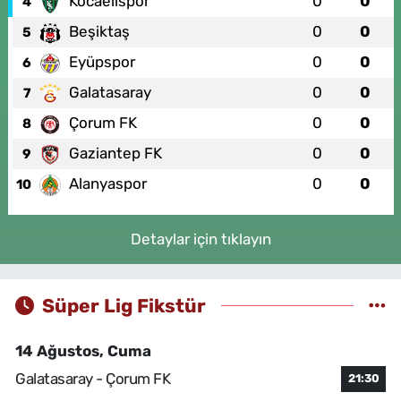
Kocaelispor
0
0
4
Beşiktaş
0
0
5
Eyüpspor
0
0
6
Galatasaray
0
0
7
Çorum FK
0
0
8
Gaziantep FK
0
0
9
Alanyaspor
0
0
10
Detaylar için tıklayın
Süper Lig Fikstür
14 Ağustos, Cuma
Galatasaray - Çorum FK
21:30