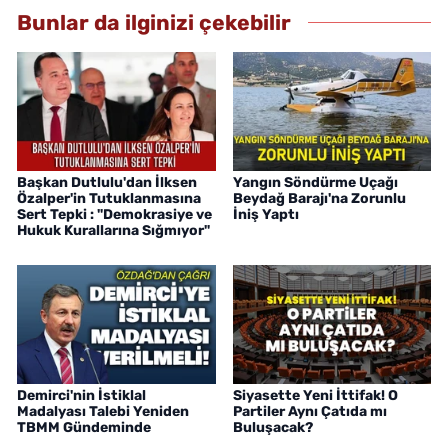
Bunlar da ilginizi çekebilir
Başkan Dutlulu'dan İlksen
Yangın Söndürme Uçağı
Özalper'in Tutuklanmasına
Beydağ Barajı'na Zorunlu
Sert Tepki : "Demokrasiye ve
İniş Yaptı
Hukuk Kurallarına Sığmıyor"
Demirci'nin İstiklal
Siyasette Yeni İttifak! O
Madalyası Talebi Yeniden
Partiler Aynı Çatıda mı
TBMM Gündeminde
Buluşacak?