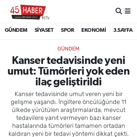
GÜNDEM
Manisa Nöbetçi Eczaneler
GÜNDEM
SİYASET
SPOR
EKONOMİ
3.SAYFA
SİYASET
Manisa Hava Durumu
GÜNDEM
SPOR
Manisa Namaz Vakitleri
Kanser tedavisinde yeni
umut: Tümörleri yok eden
EKONOMİ
Manisa Trafik Yoğunluk Haritası
ilaç geliştirildi
3.SAYFA
Süper Lig Puan Durumu ve Fikstür
Kanser tedavisinde umut veren yeni bir
EĞİTİM
Tüm Manşetler
gelişme yaşandı. İngiltere öncülüğünde 11
ülkede yürütülen araştırmalarda, mevcut
SAĞLIK
Son Dakika Haberleri
tedavilere yanıt vermeyen bazı kanser
hastalarında tümörleri tamamen ortadan
YAŞAM
Haber Arşivi
kaldıran yeni bir tedavi yöntemi dikkat çekti.