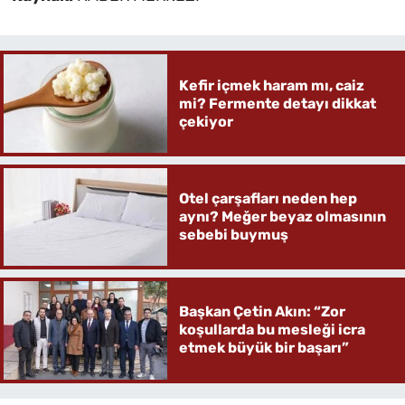
Kefir içmek haram mı, caiz
mi? Fermente detayı dikkat
çekiyor
Otel çarşafları neden hep
aynı? Meğer beyaz olmasının
sebebi buymuş
Başkan Çetin Akın: “Zor
koşullarda bu mesleği icra
etmek büyük bir başarı”