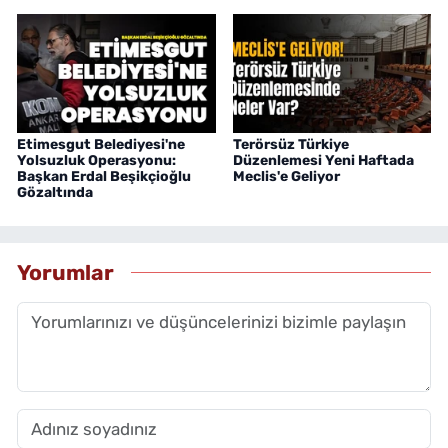
Etimesgut Belediyesi'ne
Terörsüz Türkiye
Yolsuzluk Operasyonu:
Düzenlemesi Yeni Haftada
Başkan Erdal Beşikçioğlu
Meclis'e Geliyor
Gözaltında
Yorumlar