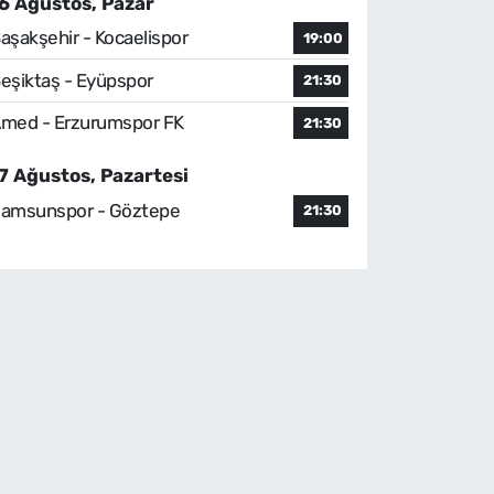
6 Ağustos, Pazar
aşakşehir - Kocaelispor
19:00
eşiktaş - Eyüpspor
21:30
med - Erzurumspor FK
21:30
7 Ağustos, Pazartesi
amsunspor - Göztepe
21:30