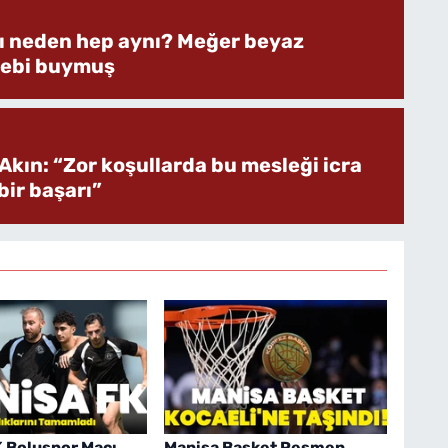
rı neden hep aynı? Meğer beyaz
bebi buymuş
Akın: “Zor koşullarda bu mesleği icra
ir başarı”
 Boluspor Maçı
Manisa Basket Resmen