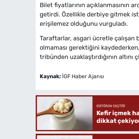
Bilet fiyatlarının açıklanmasının ard
getirdi. Özellikle derbiye gitmek is
erişilemez olduğunu vurguladı.
Taraftarlar, asgari ücretle çalışan 
olmaması gerektiğini kaydederken, 
tribünden uzaklaştırdığının altını çi
Kaynak:
İGF Haber Ajansı
EDITÖRÜN SEÇTIĞI
Kefir içmek h
dikkat çekiyo