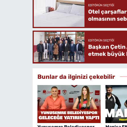
EDITÖRÜN SEÇTIĞI
Otel çarşafla
olmasının se
EDITÖRÜN SEÇTIĞI
Başkan Çetin 
etmek büyük b
Bunlar da ilginizi çekebilir
Yunusemre Belediyespor
Manisa FK