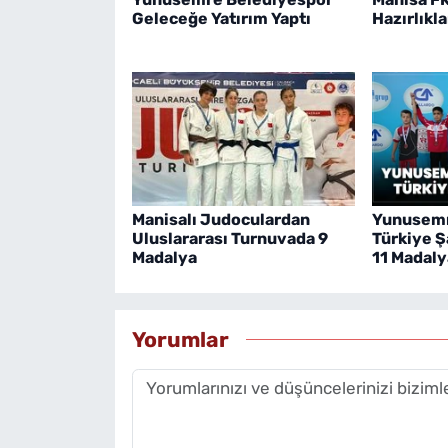
Geleceğe Yatırım Yaptı
Hazırlıkl
Manisalı Judoculardan
Yunusemr
Uluslararası Turnuvada 9
Türkiye 
Madalya
11 Madaly
Yorumlar