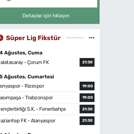
Detaylar için tıklayın
Süper Lig Fikstür
4 Ağustos, Cuma
alatasaray - Çorum FK
21:30
5 Ağustos, Cumartesi
onyaspor - Rizespor
19:00
asımpaşa - Trabzonspor
19:00
ençlerbirliği S.K. - Fenerbahçe
21:30
aziantep FK - Alanyaspor
21:30