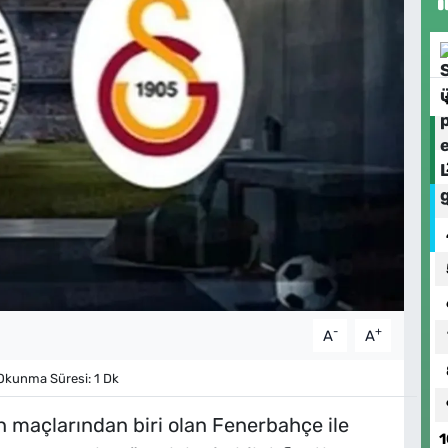
-
+
A
A
kunma Süresi: 1 Dk
 maçlarından biri olan Fenerbahçe ile
1