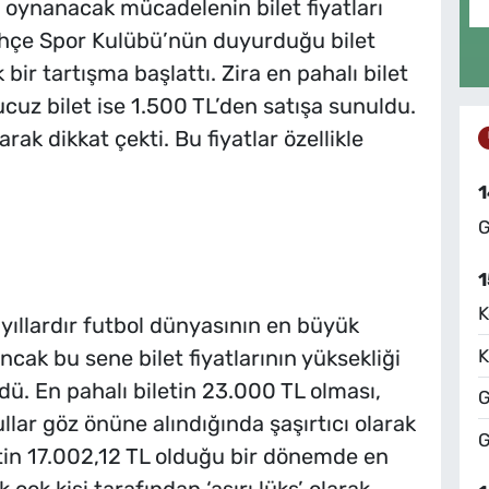
e oynanacak mücadelenin bilet fiyatları
hçe Spor Kulübü’nün duyurduğu bilet
 bir tartışma başlattı. Zira en pahalı bilet
ucuz bilet ise 1.500 TL’den satışa sunuldu.
arak dikkat çekti. Bu fiyatlar özellikle
1
G
1
K
ıllardır futbol dünyasının en büyük
K
Ancak bu sene bilet fiyatlarının yüksekliği
ü. En pahalı biletin 23.000 TL olması,
G
lar göz önüne alındığında şaşırtıcı olarak
G
etin 17.002,12 TL olduğu bir dönemde en