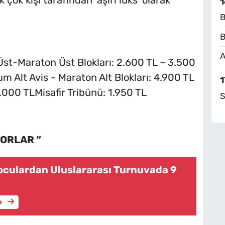
 çok kişi tarafından ‘aşırı lüks’ olarak
1
B
B
A
st-Maraton Üst Blokları: 2.600 TL – 3.500
m Alt Avis - Maraton Alt Blokları: 4.900 TL
1
.000 TLMisafir Tribünü: 1.950 TL
S
YORLAR “
oculardan Uluslararası Turnuvada 9
e