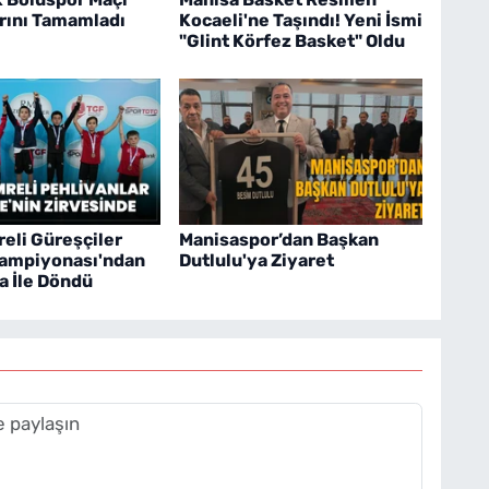
arını Tamamladı
Kocaeli'ne Taşındı! Yeni İsmi
"Glint Körfez Basket" Oldu
eli Güreşçiler
Manisaspor’dan Başkan
Şampiyonası'ndan
Dutlulu'ya Ziyaret
a İle Döndü