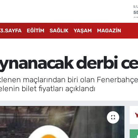
S
6
G
6
3.SAYFA
EĞİTİM
SAĞLIK
YAŞAM
MAGAZİN
B
1
B
6
ynanacak derbi ce
D
4
E
5
lenen maçlarından biri olan Fenerbahçe i
in bilet fiyatları açıklandı