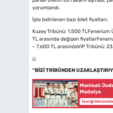
pahalı biletin bu rakamı aşması, pek
yorumlandı.
İşte belirlenen bazı bilet fiyatları:
Kuzey Tribünü: 1.500 TLFenerium Ü
TL arasında değişen fiyatlarFeneriu
– 7.600 TL arasındaVIP Tribünü: 23
“BİZİ TRİBÜNDEN UZAKLAŞTIRI
Manisalı Jud
Madalya
İçeriği Görüntül