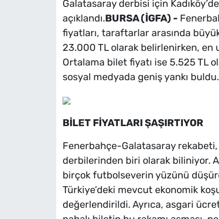
Galatasaray derbisi için Kadıköy’d
açıklandı.
BURSA (İGFA) -
Fenerba
fiyatları, taraftarlar arasında büyük
23.000 TL olarak belirlenirken, en 
Ortalama bilet fiyatı ise 5.525 TL ol
sosyal medyada geniş yankı buldu.
BİLET FİYATLARI ŞAŞIRTIYOR
Fenerbahçe-Galatasaray rekabeti, y
derbilerinden biri olarak biliniyor. 
birçok futbolseverin yüzünü düşürd
Türkiye’deki mevcut ekonomik koşul
değerlendirildi. Ayrıca, asgari ücr