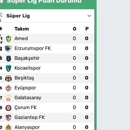
Süper Lig Puan Durumu
Süper Lig
#
Takım
O
P
Amed
0
0
1
Erzurumspor FK
0
0
2
Başakşehir
0
0
3
Kocaelispor
0
0
4
Beşiktaş
0
0
5
Eyüpspor
0
0
6
Galatasaray
0
0
7
Çorum FK
0
0
8
Gaziantep FK
0
0
9
Alanyaspor
0
0
0