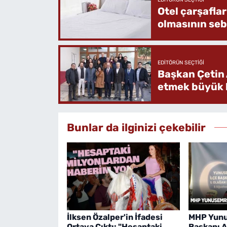
Otel çarşafla
olmasının se
EDITÖRÜN SEÇTIĞI
Başkan Çetin 
etmek büyük b
Bunlar da ilginizi çekebilir
İlksen Özalper'in İfadesi
MHP Yunu
Ortaya Çıktı: "Hesaptaki
Başkanı A