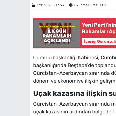
17.11.2025 - 17:53
Okunma Süresi: 1 Dk
Yeni Parti'n
Rakamları Aç
İçeriği Görüntül
Cumhurbaşkanlığı Kabinesi, Cumh
başkanlığında Beştepe’de toplandı
Gürcistan-Azerbaycan sınırında dü
dönem ve ekonomiye ilişkin gelişme
Uçak kazasına ilişkin 
Gürcistan-Azerbaycan sınırında m
uçak kazasının ardından bölgede TSK