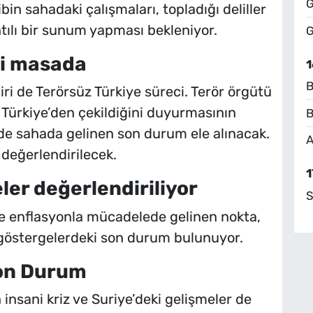
G
in sahadaki çalışmaları, topladığı deliller
ntılı bir sunum yapması bekleniyor.
G
ci masada
1
B
iri de Terörsüz Türkiye süreci. Terör örgütü
 Türkiye’den çekildiğini duyurmasının
B
de sahada gelinen son durum ele alınacak.
A
 değerlendirilecek.
1
er değerlendiriliyor
S
 enflasyonla mücadelede gelinen nokta,
 göstergelerdeki son durum bulunuyor.
Son Durum
insani kriz ve Suriye’deki gelişmeler de