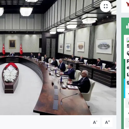
-
+
A
A