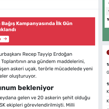
1
in Bağış Kampanyasında İlk Gün
ıklandı
e
urbaşkanı Recep Tayyip Erdoğan
. Toplantının ana gündem maddelerini,
1
şen askeri uçak, terörle mücadelede yeni
G
ler oluşturuyor.
1
sunum bekleniyor
K
eydana gelen ve 20 askerin şehit olduğu
K
 ekipleri görevlendirilmişti. Milli