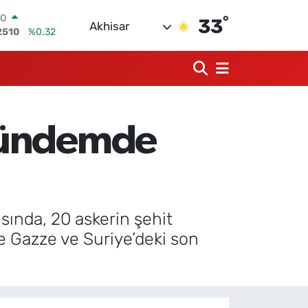
°
RLİN
33
Akhisar
4811
%0.38
M ALTIN
0.55
%0
T100
779
%-14
COIN
840,97
%-0.15
 Gündemde
LAR
7436
%0.18
RO
2510
%0.32
ında, 20 askerin şehit
e Gazze ve Suriye’deki son