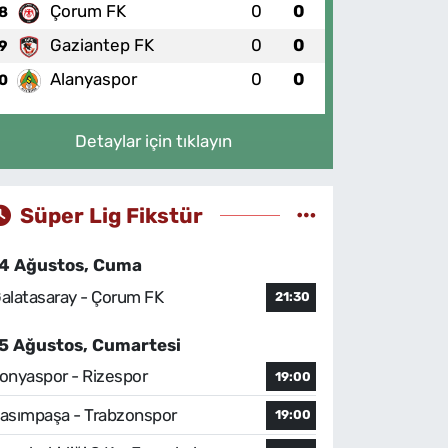
Çorum FK
0
0
8
Gaziantep FK
0
0
9
Alanyaspor
0
0
0
Detaylar için tıklayın
Süper Lig Fikstür
4 Ağustos, Cuma
alatasaray - Çorum FK
21:30
5 Ağustos, Cumartesi
onyaspor - Rizespor
19:00
asımpaşa - Trabzonspor
19:00