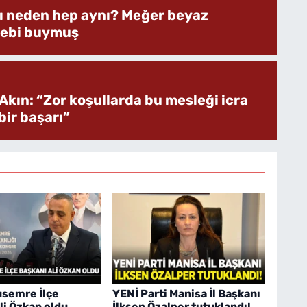
rı neden hep aynı? Meğer beyaz
bebi buymuş
Akın: “Zor koşullarda bu mesleği icra
ir başarı”
semre İlçe
YENİ Parti Manisa İl Başkanı
li Özkan oldu
İlksen Özalper tutuklandı!