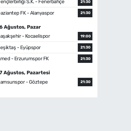
ençlerbirliği S.K. - Fenerbahçe
21:30
aziantep FK - Alanyaspor
21:30
6 Ağustos, Pazar
aşakşehir - Kocaelispor
19:00
eşiktaş - Eyüpspor
21:30
med - Erzurumspor FK
21:30
7 Ağustos, Pazartesi
amsunspor - Göztepe
21:30