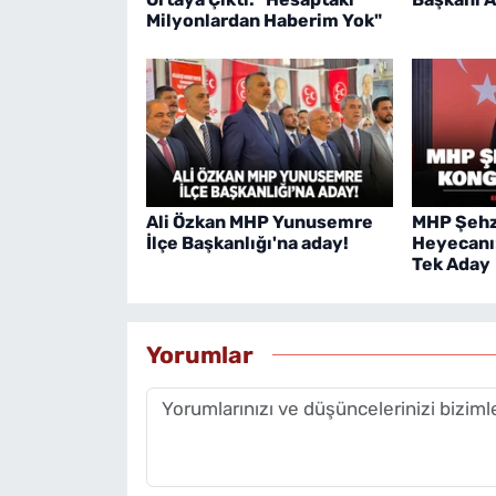
Milyonlardan Haberim Yok"
Ali Özkan MHP Yunusemre
MHP Şehz
İlçe Başkanlığı'na aday!
Heyecanı
Tek Aday
Yorumlar