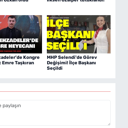
adeler'de Kongre
MHP Selendi'de Görev
: Emre Taşkıran
Değişimi! İlçe Başkanı
Seçildi