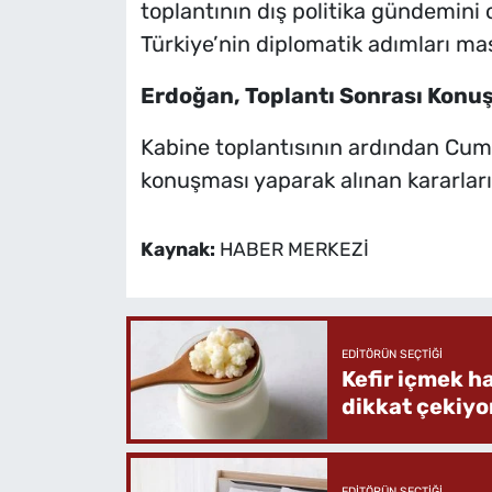
toplantının dış politika gündemini
Türkiye’nin diplomatik adımları mas
Erdoğan, Toplantı Sonrası Konu
Kabine toplantısının ardından Cum
konuşması yaparak alınan kararlar
Kaynak:
HABER MERKEZİ
EDITÖRÜN SEÇTIĞI
Kefir içmek h
dikkat çekiyo
EDITÖRÜN SEÇTIĞI