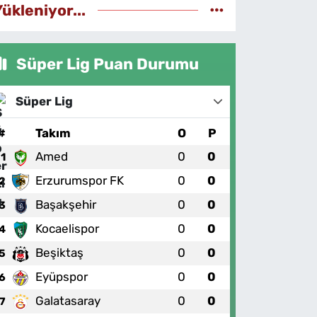
Yükleniyor...
Süper Lig Puan Durumu
Süper Lig
#
Takım
O
P
Amed
0
0
1
Erzurumspor FK
0
0
2
Başakşehir
0
0
3
Kocaelispor
0
0
4
Beşiktaş
0
0
5
Eyüpspor
0
0
6
Galatasaray
0
0
7