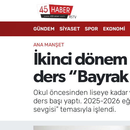
GÜNDEM
Manisa Nöbetçi Eczaneler
GÜNDEM
SİYASET
SPOR
EKONOMİ
SİYASET
Manisa Hava Durumu
ANA MANŞET
SPOR
Manisa Namaz Vakitleri
İkinci dönem 
EKONOMİ
Manisa Trafik Yoğunluk Haritası
ders “Bayrak
3.SAYFA
Süper Lig Puan Durumu ve Fikstür
Okul öncesinden liseye kadar ya
EĞİTİM
Tüm Manşetler
ders başı yaptı. 2025-2026 eğit
sevgisi” temasıyla işlendi.
SAĞLIK
Son Dakika Haberleri
YAŞAM
Haber Arşivi