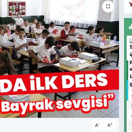
-
+
A
A