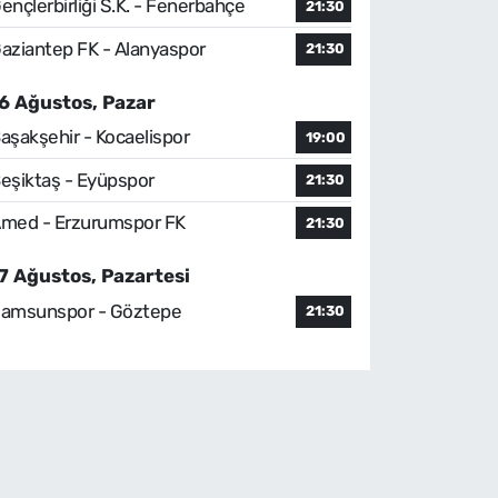
ençlerbirliği S.K. - Fenerbahçe
21:30
aziantep FK - Alanyaspor
21:30
6 Ağustos, Pazar
aşakşehir - Kocaelispor
19:00
eşiktaş - Eyüpspor
21:30
med - Erzurumspor FK
21:30
7 Ağustos, Pazartesi
amsunspor - Göztepe
21:30