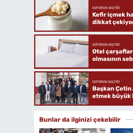
EDITÖRÜN SEÇTIĞI
Kefir içmek h
dikkat çekiyo
EDITÖRÜN SEÇTIĞI
Otel çarşafla
olmasının se
EDITÖRÜN SEÇTIĞI
Başkan Çetin 
etmek büyük b
Bunlar da ilginizi çekebilir