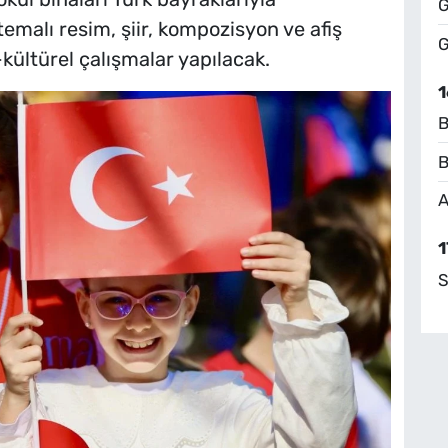
G
temalı resim, şiir, kompozisyon ve afiş
G
-kültürel çalışmalar yapılacak.
1
B
B
A
1
S