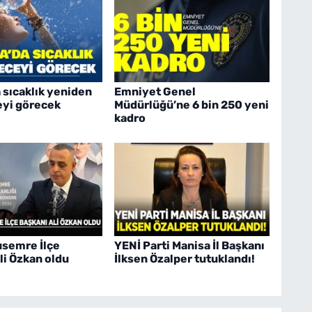
 sıcaklık yeniden
Emniyet Genel
eyi görecek
Müdürlüğü’ne 6 bin 250 yeni
kadro
semre İlçe
YENİ Parti Manisa İl Başkanı
li Özkan oldu
İlksen Özalper tutuklandı!