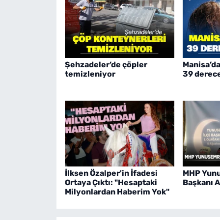
Şehzadeler’de çöpler
Manisa’da
temizleniyor
39 derec
İlksen Özalper'in İfadesi
MHP Yunu
Ortaya Çıktı: "Hesaptaki
Başkanı A
Milyonlardan Haberim Yok"