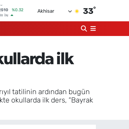
°
RLİN
33
Akhisar
4811
%0.38
M ALTIN
0.55
%0
T100
779
%-14
COIN
840,97
%-0.15
ullarda ilk
LAR
7436
%0.18
RO
2510
%0.32
rıyıl tatilinin ardından bugün
kte okullarda ilk ders, “Bayrak