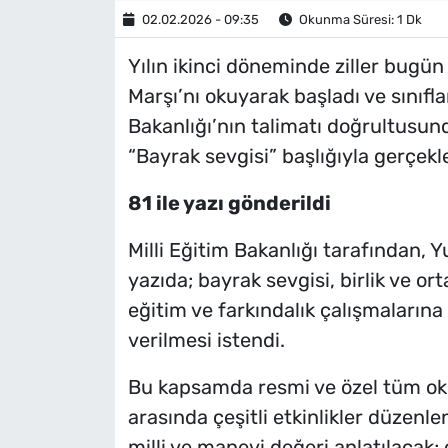
02.02.2026 - 09:35
Okunma Süresi: 1 Dk
Yılın ikinci döneminde ziller bugün 
Marşı’nı okuyarak başladı ve sınıflar
Bakanlığı’nın talimatı doğrultusund
“Bayrak sevgisi” başlığıyla gerçekleş
81 ile yazı gönderildi
Milli Eğitim Bakanlığı tarafından, Y
yazıda; bayrak sevgisi, birlik ve or
eğitim ve farkındalık çalışmalarına 
verilmesi istendi.
Bu kapsamda resmi ve özel tüm oku
arasında çeşitli etkinlikler düzenle
milli ve manevi değeri anlatılacak; 