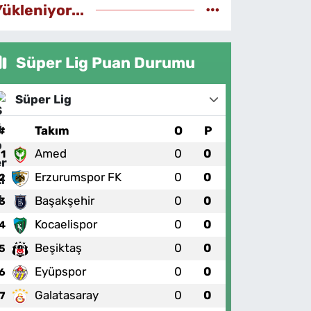
Yükleniyor...
Süper Lig Puan Durumu
Süper Lig
#
Takım
O
P
Amed
0
0
1
Erzurumspor FK
0
0
2
Başakşehir
0
0
3
Kocaelispor
0
0
4
Beşiktaş
0
0
5
Eyüpspor
0
0
6
Galatasaray
0
0
7