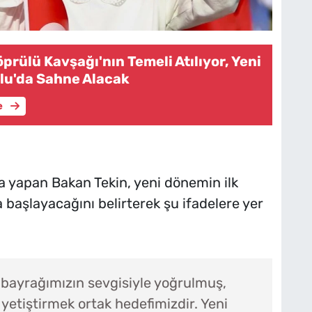
rülü Kavşağı'nın Temeli Atılıyor, Yeni
lu'da Sahne Alacak
e
 yapan Bakan Tekin, yeni dönemin ilk
 başlayacağını belirterek şu ifadelere yer
ı bayrağımızın sevgisiyle yoğrulmuş,
r yetiştirmek ortak hedefimizdir. Yeni