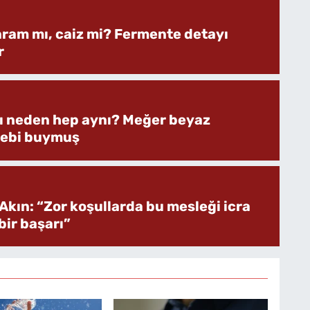
aram mı, caiz mi? Fermente detayı
r
rı neden hep aynı? Meğer beyaz
bebi buymuş
Akın: “Zor koşullarda bu mesleği icra
ir başarı”