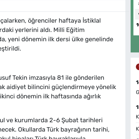
çalarken, öğrenciler haftaya İstiklal
1
daki yerlerini aldı. Milli Eğitim
a, yeni dönemin ilk dersi ülke genelinde
tirildi.
usuf Tekin imzasıyla 81 ile gönderilen
1
tak aidiyet bilincini güçlendirmeye yönelik
G
ikinci dönemin ilk haftasında ağırlık
1
K
l ve kurumlarda 2-6 Şubat tarihleri
K
necek. Okullarda Türk bayrağının tarihi,
okul binaları Türk bayraklarıyla