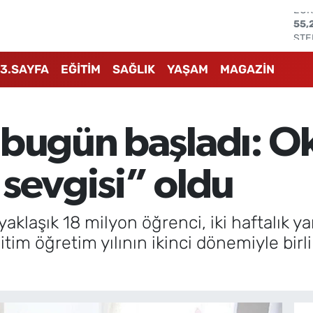
STE
64,
GRA
666
3.SAYFA
EĞİTİM
SAĞLIK
YAŞAM
MAGAZİN
BİS
13.
BIT
64.
bugün başladı: Ok
DO
47,
EU
 sevgisi” oldu
55,
klaşık 18 milyon öğrenci, iki haftalık ya
im öğretim yılının ikinci dönemiyle birli