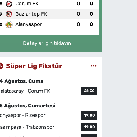
Çorum FK
0
0
8
Gaziantep FK
0
0
9
Alanyaspor
0
0
0
Detaylar için tıklayın
Süper Lig Fikstür
4 Ağustos, Cuma
alatasaray - Çorum FK
21:30
5 Ağustos, Cumartesi
onyaspor - Rizespor
19:00
asımpaşa - Trabzonspor
19:00