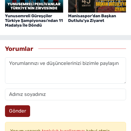
Yunusemreli Güreşçiler
Manisaspor’dan Başkan
Türkiye Şampiyonası'ndan 11
Dutlulu'ya Ziyaret
Madalya İle Döndü
Yorumlar
Gönder
Yorum yazarak
topluluk kurallarımızı
kabul etmiş