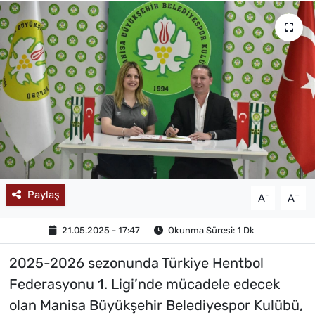
MAGAZİN
Paylaş
-
+
A
A
21.05.2025 - 17:47
Okunma Süresi: 1 Dk
2025-2026 sezonunda Türkiye Hentbol
Federasyonu 1. Ligi’nde mücadele edecek
olan Manisa Büyükşehir Belediyespor Kulübü,