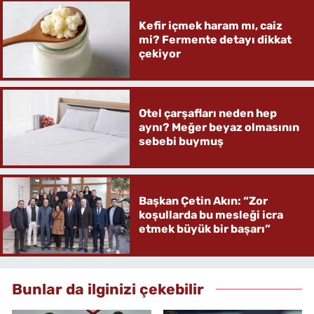
Kefir içmek haram mı, caiz
mi? Fermente detayı dikkat
çekiyor
Otel çarşafları neden hep
aynı? Meğer beyaz olmasının
sebebi buymuş
Başkan Çetin Akın: “Zor
koşullarda bu mesleği icra
etmek büyük bir başarı”
Bunlar da ilginizi çekebilir