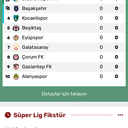
Başakşehir
0
0
3
Kocaelispor
0
0
4
Beşiktaş
0
0
5
Eyüpspor
0
0
6
Galatasaray
0
0
7
Çorum FK
0
0
8
Gaziantep FK
0
0
9
Alanyaspor
0
0
10
Detaylar için tıklayın
Süper Lig Fikstür