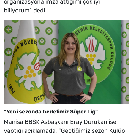
organizasyona imza attığımı çok iyi
biliyorum” dedi.
“Yeni sezonda hedefimiz Süper Lig”
Manisa BBSK Asbaşkanı Eray Durukan ise
yaptığı açıklamada, “Geçtiğimiz sezon Kulüp