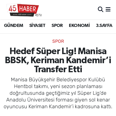
GÜNDEM
Manisa Nöbetçi Eczaneler
GÜNDEM
SİYASET
SPOR
EKONOMİ
3.SAYFA
SİYASET
Manisa Hava Durumu
SPOR
SPOR
Manisa Namaz Vakitleri
Hedef Süper Lig! Manisa
BBSK, Keriman Kandemir’i
EKONOMİ
Manisa Trafik Yoğunluk Haritası
Transfer Etti
3.SAYFA
Süper Lig Puan Durumu ve Fikstür
Manisa Büyükşehir Belediyespor Kulübü
EĞİTİM
Tüm Manşetler
Hentbol takımı, yeni sezon planlaması
doğrultusunda geçtiğimiz yıl Süper Lig’de
SAĞLIK
Son Dakika Haberleri
Anadolu Üniversitesi forması giyen sol kenar
oyuncusu Keriman Kandemir’i kadrosuna kattı.
YAŞAM
Haber Arşivi