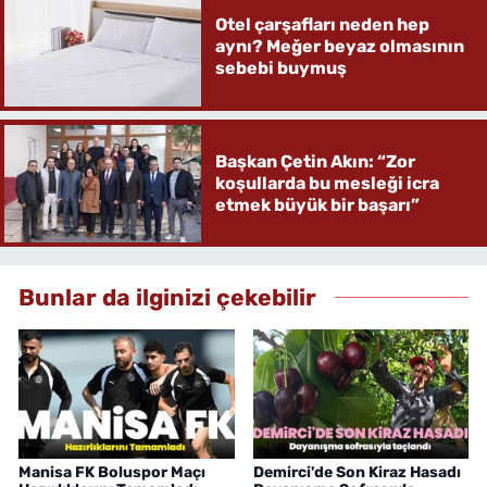
Otel çarşafları neden hep
aynı? Meğer beyaz olmasının
sebebi buymuş
Başkan Çetin Akın: “Zor
koşullarda bu mesleği icra
etmek büyük bir başarı”
Bunlar da ilginizi çekebilir
Manisa FK Boluspor Maçı
Demirci'de Son Kiraz Hasadı