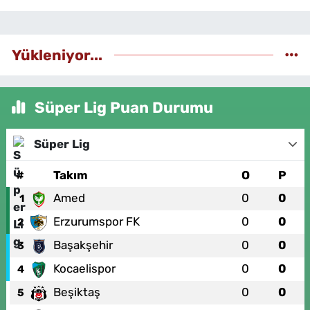
Yükleniyor...
Süper Lig Puan Durumu
Süper Lig
#
Takım
O
P
Amed
0
0
1
Erzurumspor FK
0
0
2
Başakşehir
0
0
3
Kocaelispor
0
0
4
Beşiktaş
0
0
5