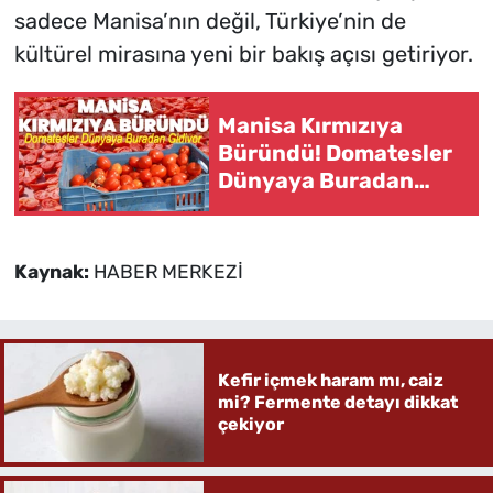
sadece Manisa’nın değil, Türkiye’nin de
kültürel mirasına yeni bir bakış açısı getiriyor.
Manisa Kırmızıya
Büründü! Domatesler
Dünyaya Buradan
Gidiyor
Kaynak:
HABER MERKEZİ
Kefir içmek haram mı, caiz
mi? Fermente detayı dikkat
çekiyor