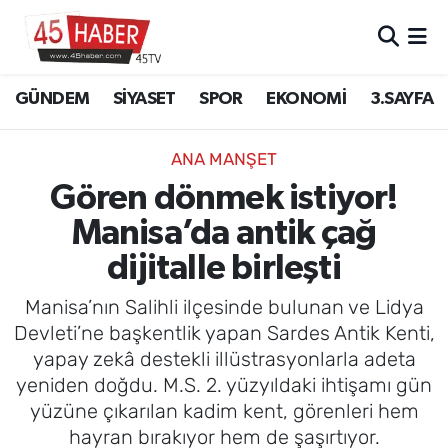
GÜNDEM
Manisa Nöbetçi Eczaneler
GÜNDEM
SİYASET
SPOR
EKONOMİ
3.SAYFA
SİYASET
Manisa Hava Durumu
ANA MANŞET
SPOR
Manisa Namaz Vakitleri
Gören dönmek istiyor!
Manisa’da antik çağ
EKONOMİ
Manisa Trafik Yoğunluk Haritası
dijitalle birleşti
3.SAYFA
Süper Lig Puan Durumu ve Fikstür
Manisa’nın Salihli ilçesinde bulunan ve Lidya
EĞİTİM
Tüm Manşetler
Devleti’ne başkentlik yapan Sardes Antik Kenti,
yapay zekâ destekli illüstrasyonlarla adeta
SAĞLIK
Son Dakika Haberleri
yeniden doğdu. M.S. 2. yüzyıldaki ihtişamı gün
yüzüne çıkarılan kadim kent, görenleri hem
YAŞAM
Haber Arşivi
hayran bırakıyor hem de şaşırtıyor.