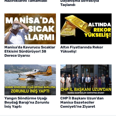
Hazırlıklarını Tamamladı
Dayanışma Sofrasıyla
Taçlandı
Manisa'da Kavurucu Sıcaklar
Altın Fiyatlarında Rekor
Etkisini Sürdürüyor! 38
Yükseliş!
Derece Uyarısı
Yangın Söndürme Uçağı
CHP İl Başkanı Uzun'dan
Beydağ Barajı'na Zorunlu
Manisa Gazeteciler
İniş Yaptı
Cemiyeti'ne Ziyaret