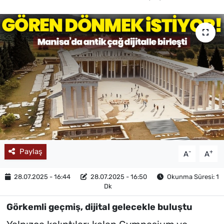
MAGAZİN
Paylaş
-
+
A
A
28.07.2025 - 16:44
28.07.2025 - 16:50
Okunma Süresi: 1
Dk
Görkemli geçmiş, dijital gelecekle buluştu