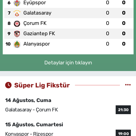
Eyüpspor
0
0
6
Galatasaray
0
0
7
Çorum FK
0
0
8
Gaziantep FK
0
0
9
Alanyaspor
0
0
10
Detaylar için tıklayın
Süper Lig Fikstür
14 Ağustos, Cuma
Galatasaray - Çorum FK
21:30
15 Ağustos, Cumartesi
Konyaspor - Rizespor
19:00