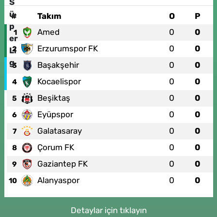
#
Takım
O
P
Amed
0
0
1
Erzurumspor FK
0
0
2
Başakşehir
0
0
3
Kocaelispor
0
0
4
Beşiktaş
0
0
5
Eyüpspor
0
0
6
Galatasaray
0
0
7
Çorum FK
0
0
8
Gaziantep FK
0
0
9
Alanyaspor
0
0
10
Detaylar için tıklayın