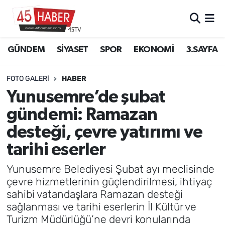
GÜNDEM
Manisa Nöbetçi Eczaneler
GÜNDEM
SİYASET
SPOR
EKONOMİ
3.SAYFA
SİYASET
Manisa Hava Durumu
FOTO GALERI
HABER
SPOR
Manisa Namaz Vakitleri
Yunusemre’de şubat
gündemi: Ramazan
EKONOMİ
Manisa Trafik Yoğunluk Haritası
desteği, çevre yatırımı ve
3.SAYFA
Süper Lig Puan Durumu ve Fikstür
tarihi eserler
EĞİTİM
Tüm Manşetler
Yunusemre Belediyesi Şubat ayı meclisinde
çevre hizmetlerinin güçlendirilmesi, ihtiyaç
SAĞLIK
Son Dakika Haberleri
sahibi vatandaşlara Ramazan desteği
sağlanması ve tarihi eserlerin İl Kültür ve
YAŞAM
Haber Arşivi
Turizm Müdürlüğü’ne devri konularında