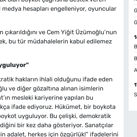
al medya hesapları engelleniyor, oyuncular
G
G
en çıkarıldığını ve Cem Yiğit Üzümoğlu’nun
1
rek, bu tür müdahalelerin kabul edilemez
B
B
yguluyor"
A
ratik hakların ihlali olduğunu ifade eden
1
u ve diğer gözaltına alınan isimlerin
S
ın mesleki kariyerine yapılan bu
kça ifade ediyoruz. Hükümet, bir boykota
boykot uyguluyor. Bu çelişki, demokratik
ildiğini bir kez daha gösteriyor. Sanatçılar
n adalet, herkes için özgürlük!” ifadelerini