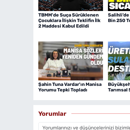
TBMM'de Suça Sürüklenen
Salihli’de
Çocuklara İlişkin Teklifin İlk
Bin 250 T
2 Maddesi Kabul Edildi
Şahin Tuna Vardar'ın Manisa
Büyükşehi
Yorumu Tepki Topladı
Tarımsal
Yorumlar