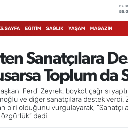
STE
64,
GRA
657
3.SAYFA
EĞİTİM
SAĞLIK
YAŞAM
MAGAZİN
BİS
13.7
BIT
64.
ten Sanatçılara De
DOL
47,
EUR
Susarsa Toplum da 
55,
şkanı Ferdi Zeyrek, boykot çağrısı yaptı
oğlu ve diğer sanatçılara destek verdi.
n biri olduğunu vurgulayarak, “Sanatçıla
 özgürlük” dedi.