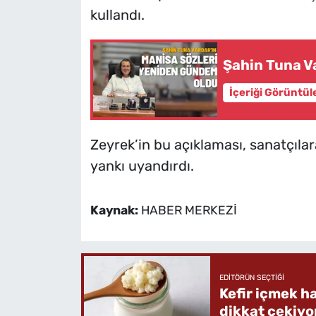
kullandı.
Şahin Tuna V
İçeriği Görüntül
Zeyrek’in bu açıklaması, sanatçıla
yankı uyandırdı.
Kaynak:
HABER MERKEZİ
EDITÖRÜN SEÇTIĞI
Kefir içmek h
dikkat çekiyo