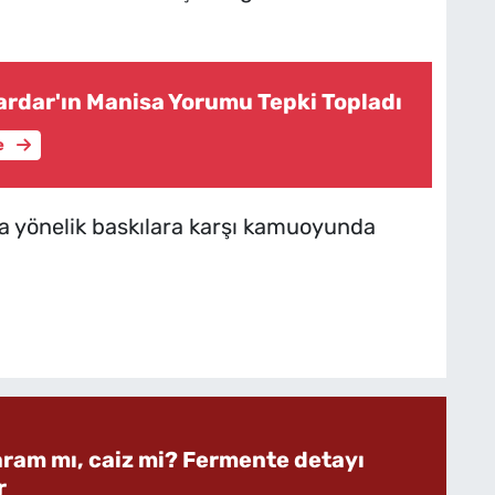
ardar'ın Manisa Yorumu Tepki Topladı
e
ra yönelik baskılara karşı kamuoyunda
aram mı, caiz mi? Fermente detayı
r