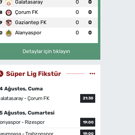
Galatasaray
0
0
7
Çorum FK
0
0
8
Gaziantep FK
0
0
9
Alanyaspor
0
0
0
Detaylar için tıklayın
Süper Lig Fikstür
4 Ağustos, Cuma
alatasaray - Çorum FK
21:30
5 Ağustos, Cumartesi
onyaspor - Rizespor
19:00
asımpaşa - Trabzonspor
19:00