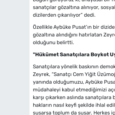
sanatçılar gözaltına alınıyor, sosy
dizilerden çıkarılıyor” dedi.
Özellikle Aybüke Pusat’ın bir dizid
gözaltına alındığını hatırlatan Zey
olduğunu belirtti.
"Hükümet Sanatçılara Boykot U
Sanatçılara yönelik baskının demok
Zeyrek, “Sanatçı Cem Yiğit Üzümoğl
yanında olduğumuzu, Aybüke Pusat’
müdahaleyi kabul etmediğimizi açı
karşı çıkarken aslında sanatçılara 
hakların nasıl keyfi şekilde ihlal ed
susarsa toplum da susar. Herkes içi