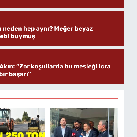
rı neden hep aynı? Meğer beyaz
bebi buymuş
Akın: “Zor koşullarda bu mesleği icra
ir başarı”