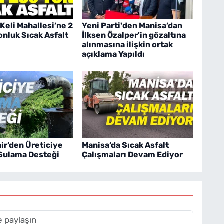
 Keli Mahallesi’ne 2
Yeni Parti'den Manisa’dan
onluk Sıcak Asfalt
İlksen Özalper'in gözaltına
alınmasına ilişkin ortak
açıklama Yapıldı
r’den Üreticiye
Manisa’da Sıcak Asfalt
 Sulama Desteği
Çalışmaları Devam Ediyor