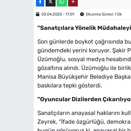
03.04.2025 - 17:01
Okunma Süresi: 1 Dk
"Sanatçılara Yönelik Müdahaley
Son günlerde boykot çağrısında bul
gündemdeki yerini koruyor. Şakir P
Üzümoğlu, sosyal medya hesabından
gözaltına alındı. Üzümoğlu ile birli
Manisa Büyükşehir Belediye Başkanı
baskılara tepki gösterdi.
"Oyuncular Dizilerden Çıkarılıyo
Sanatçıların anayasal haklarını kul
Zeyrek, “İfade özgürlüğü, demokras
bugün görüyoruz ki, anayasal bir h