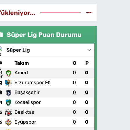
Yükleniyor...
Süper Lig Puan Durumu
Süper Lig
#
Takım
O
P
Amed
0
0
1
Erzurumspor FK
0
0
2
Başakşehir
0
0
3
Kocaelispor
0
0
4
Beşiktaş
0
0
5
Eyüpspor
0
0
6