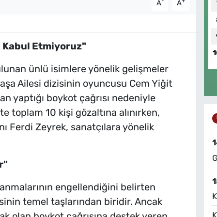
-
+
A
A
i Kabul Etmiyoruz"
1
unan ünlü isimlere yönelik gelişmeler
aşa Ailesi dizisinin oyuncusu Cem Yiğit
 yaptığı boykot çağrısı nedeniyle
kte toplam 10 kişi gözaltına alınırken,
 Ferdi Zeyrek, sanatçılara yönelik
1
G
r"
1
lanmalarının engellendiğini belirten
K
inin temel taşlarından biridir. Ancak
K
ak olan boykot çağrısına destek veren