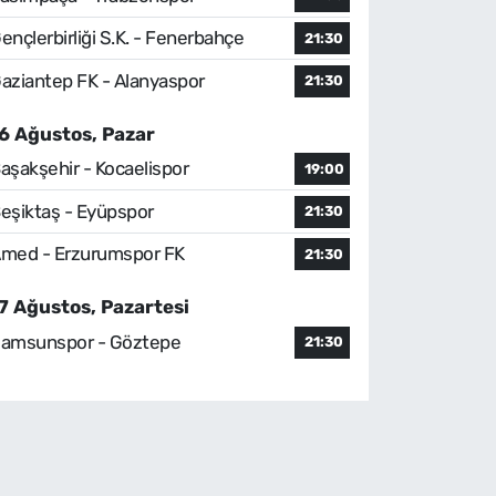
ençlerbirliği S.K. - Fenerbahçe
21:30
aziantep FK - Alanyaspor
21:30
6 Ağustos, Pazar
aşakşehir - Kocaelispor
19:00
eşiktaş - Eyüpspor
21:30
med - Erzurumspor FK
21:30
7 Ağustos, Pazartesi
amsunspor - Göztepe
21:30