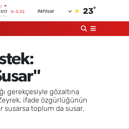
°
RLİN
23
Akhisar
2463
%0.07
M ALTIN
4.81
%1.44
T100
99
%70
COIN
360,53
%-0.76
stek:
AR
7143
%0.16
O
Susar"
0317
%-0.02
ğı gerekçesiyle gözaltına
 Zeyrek, ifade özgürlüğünün
r susarsa toplum da susar.