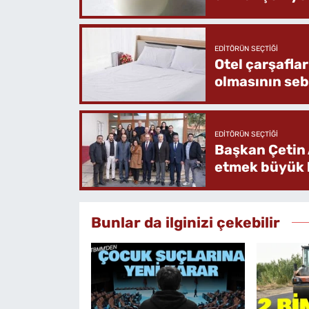
EDITÖRÜN SEÇTIĞI
Otel çarşafla
olmasının se
EDITÖRÜN SEÇTIĞI
Başkan Çetin 
etmek büyük b
Bunlar da ilginizi çekebilir