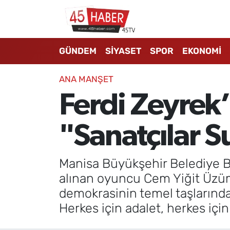
GÜNDEM
Manisa Nöbetçi Eczaneler
GÜNDEM
SİYASET
SPOR
EKONOMİ
SİYASET
Manisa Hava Durumu
ANA MANŞET
SPOR
Manisa Namaz Vakitleri
Ferdi Zeyrek’
EKONOMİ
Manisa Trafik Yoğunluk Haritası
"Sanatçılar 
3.SAYFA
Süper Lig Puan Durumu ve Fikstür
Manisa Büyükşehir Belediye Ba
EĞİTİM
Tüm Manşetler
alınan oyuncu Cem Yiğit Üzüm
demokrasinin temel taşlarında
SAĞLIK
Son Dakika Haberleri
Herkes için adalet, herkes için
YAŞAM
Haber Arşivi