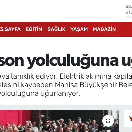
ST
64
GR
65
3.SAYFA
EĞİTİM
SAĞLIK
YAŞAM
MAGAZİN
Bİ
13
BI
64
 son yolculuğuna u
DO
47
EU
55
ya tanıklık ediyor. Elektrik akımına kapıl
esini kaybeden Manisa Büyükşehir Beled
 yolculuğuna uğurlanıyor.