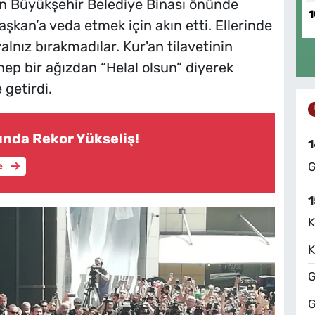
en Büyükşehir Belediye Binası önünde
1
aşkan’a veda etmek için akın etti. Ellerinde
yalnız bırakmadılar. Kur'an tilavetinin
 hep bir ağızdan “Helal olsun” diyerek
 getirdi.
rında Rekor Yükseliş!
1
G
e
1
K
K
G
G