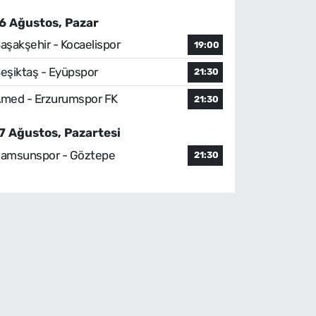
6 Ağustos, Pazar
aşakşehir - Kocaelispor
19:00
eşiktaş - Eyüpspor
21:30
med - Erzurumspor FK
21:30
7 Ağustos, Pazartesi
amsunspor - Göztepe
21:30