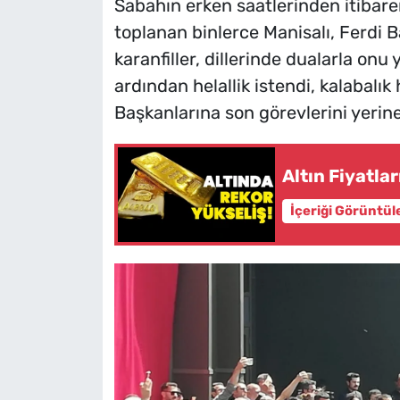
Sabahın erken saatlerinden itibar
toplanan binlerce Manisalı, Ferdi B
karanfiller, dillerinde dualarla onu 
ardından helallik istendi, kalabalık
Başkanlarına son görevlerini yerine
Altın Fiyatla
İçeriği Görüntül