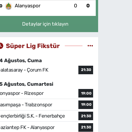
Alanyaspor
0
0
0
Detaylar için tıklayın
Süper Lig Fikstür
4 Ağustos, Cuma
alatasaray - Çorum FK
21:30
5 Ağustos, Cumartesi
onyaspor - Rizespor
19:00
asımpaşa - Trabzonspor
19:00
ençlerbirliği S.K. - Fenerbahçe
21:30
aziantep FK - Alanyaspor
21:30