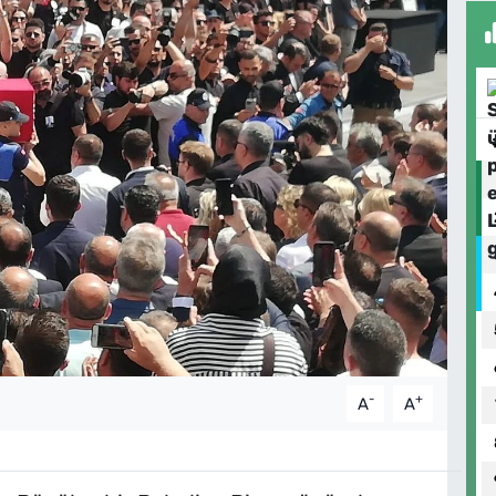
-
+
A
A