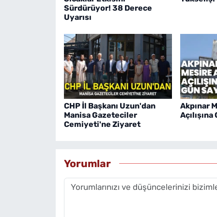
Sürdürüyor! 38 Derece
Uyarısı
CHP İl Başkanı Uzun'dan
Akpınar M
Manisa Gazeteciler
Açılışına
Cemiyeti'ne Ziyaret
Yorumlar