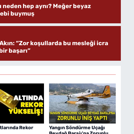
rı neden hep aynı? Meğer beyaz
bebi buymuş
Akın: “Zor koşullarda bu mesleği icra
ir başarı”
atlarında Rekor
Yangın Söndürme Uçağı
Beydağ Barajı'na Zorunlu