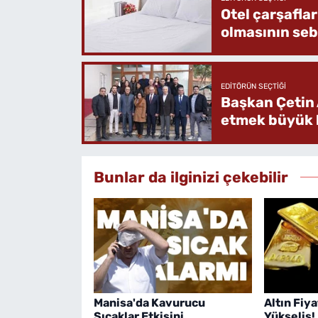
Otel çarşafla
olmasının se
EDITÖRÜN SEÇTIĞI
Başkan Çetin 
etmek büyük b
Bunlar da ilginizi çekebilir
Manisa'da Kavurucu
Altın Fiy
Sıcaklar Etkisini
Yükseliş!