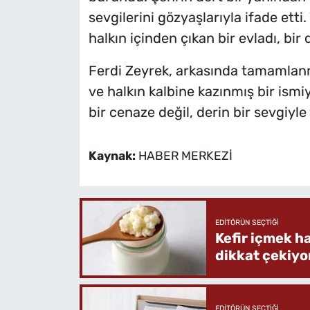
sevgilerini gözyaşlarıyla ifade etti.
halkın içinden çıkan bir evladı, bi
Ferdi Zeyrek, arkasında tamamlanmı
ve halkın kalbine kazınmış bir ism
bir cenaze değil, derin bir sevgiyle
Kaynak:
HABER MERKEZİ
EDITÖRÜN SEÇTIĞI
Kefir içmek h
dikkat çekiyo
EDITÖRÜN SEÇTIĞI