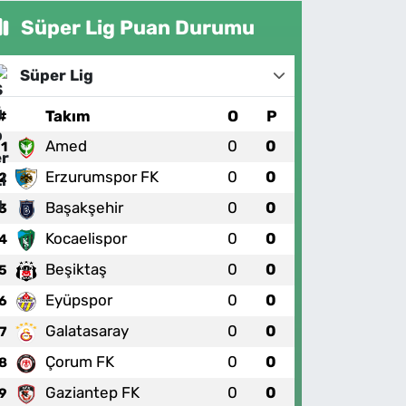
Süper Lig Puan Durumu
Süper Lig
#
Takım
O
P
Amed
0
0
1
Erzurumspor FK
0
0
2
Başakşehir
0
0
3
Kocaelispor
0
0
4
Beşiktaş
0
0
5
Eyüpspor
0
0
6
Galatasaray
0
0
7
Çorum FK
0
0
8
Gaziantep FK
0
0
9