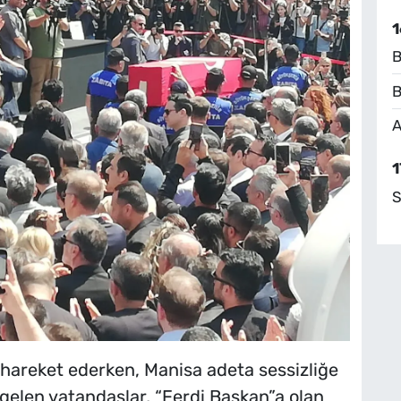
1
B
B
A
1
S
 hareket ederken, Manisa adeta sessizliğe
gelen vatandaşlar, “Ferdi Başkan”a olan