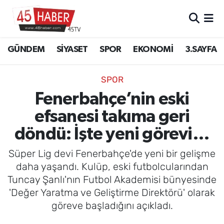
GÜNDEM
Manisa Nöbetçi Eczaneler
GÜNDEM
SİYASET
SPOR
EKONOMİ
3.SAYFA
SİYASET
Manisa Hava Durumu
SPOR
SPOR
Manisa Namaz Vakitleri
Fenerbahçe’nin eski
efsanesi takıma geri
EKONOMİ
Manisa Trafik Yoğunluk Haritası
döndü: İşte yeni görevi…
3.SAYFA
Süper Lig Puan Durumu ve Fikstür
Süper Lig devi Fenerbahçe'de yeni bir gelişme
EĞİTİM
Tüm Manşetler
daha yaşandı. Kulüp, eski futbolcularından
Tuncay Şanlı'nın Futbol Akademisi bünyesinde
SAĞLIK
Son Dakika Haberleri
'Değer Yaratma ve Geliştirme Direktörü' olarak
göreve başladığını açıkladı.
YAŞAM
Haber Arşivi