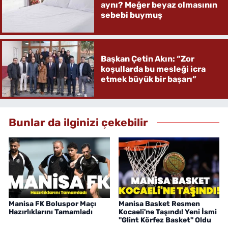
aynı? Meğer beyaz olmasının
sebebi buymuş
Başkan Çetin Akın: “Zor
koşullarda bu mesleği icra
etmek büyük bir başarı”
Bunlar da ilginizi çekebilir
Manisa FK Boluspor Maçı
Manisa Basket Resmen
Hazırlıklarını Tamamladı
Kocaeli'ne Taşındı! Yeni İsmi
"Glint Körfez Basket" Oldu