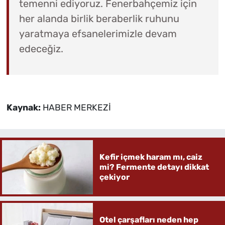
temenni ediyoruz. Fenerbahçemiz için
her alanda birlik beraberlik ruhunu
yaratmaya efsanelerimizle devam
edeceğiz.
Kaynak:
HABER MERKEZİ
Kefir içmek haram mı, caiz
mi? Fermente detayı dikkat
çekiyor
Otel çarşafları neden hep