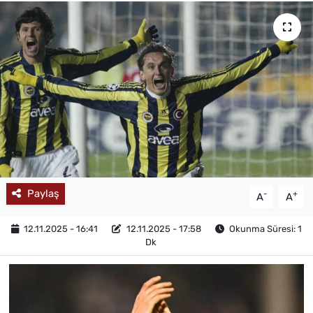
MAGAZİN
Paylaş
-
+
A
A
12.11.2025 - 16:41
12.11.2025 - 17:58
Okunma Süresi: 1
Dk