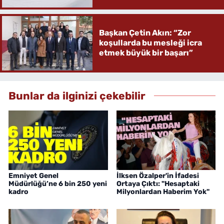
Başkan Çetin Akın: “Zor
koşullarda bu mesleği icra
etmek büyük bir başarı”
Bunlar da ilginizi çekebilir
Emniyet Genel
İlksen Özalper'in İfadesi
Müdürlüğü’ne 6 bin 250 yeni
Ortaya Çıktı: "Hesaptaki
kadro
Milyonlardan Haberim Yok"