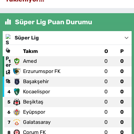
Süper Lig Puan Durumu
Süper Lig
#
Takım
O
P
Amed
0
0
1
Erzurumspor FK
0
0
2
Başakşehir
0
0
3
Kocaelispor
0
0
4
Beşiktaş
0
0
5
Eyüpspor
0
0
6
Galatasaray
0
0
7
Çorum FK
0
0
8