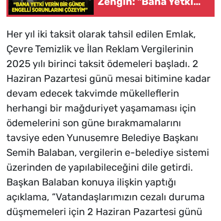
Zengin: "Bana Yetki
Verin, Bir Günde
Engelli Sorunlarını
Her yıl iki taksit olarak tahsil edilen Emlak,
Çözeyim"
Çevre Temizlik ve İlan Reklam Vergilerinin
2025 yılı birinci taksit ödemeleri başladı. 2
Haziran Pazartesi günü mesai bitimine kadar
devam edecek takvimde mükelleflerin
herhangi bir mağduriyet yaşamaması için
ödemelerini son güne bırakmamalarını
tavsiye eden Yunusemre Belediye Başkanı
Semih Balaban, vergilerin e-belediye sistemi
üzerinden de yapılabileceğini dile getirdi.
Başkan Balaban konuya ilişkin yaptığı
açıklama, “Vatandaşlarımızın cezalı duruma
düşmemeleri için 2 Haziran Pazartesi günü