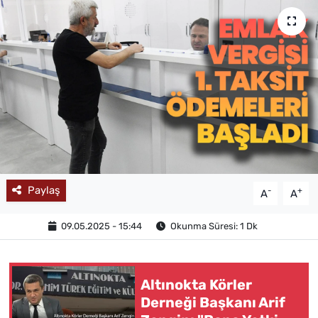
MAGAZİN
Paylaş
-
+
A
A
09.05.2025 - 15:44
Okunma Süresi: 1 Dk
Altınokta Körler
Derneği Başkanı Arif