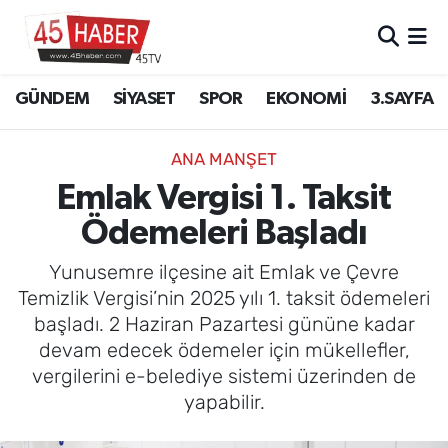
GÜNDEM
Manisa Nöbetçi Eczaneler
GÜNDEM
SİYASET
SPOR
EKONOMİ
3.SAYFA
SİYASET
Manisa Hava Durumu
ANA MANŞET
SPOR
Manisa Namaz Vakitleri
Emlak Vergisi 1. Taksit
Ödemeleri Başladı
EKONOMİ
Manisa Trafik Yoğunluk Haritası
Yunusemre ilçesine ait Emlak ve Çevre
3.SAYFA
Süper Lig Puan Durumu ve Fikstür
Temizlik Vergisi’nin 2025 yılı 1. taksit ödemeleri
başladı. 2 Haziran Pazartesi gününe kadar
EĞİTİM
Tüm Manşetler
devam edecek ödemeler için mükellefler,
vergilerini e-belediye sistemi üzerinden de
SAĞLIK
Son Dakika Haberleri
yapabilir.
YAŞAM
Haber Arşivi