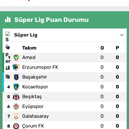
Süper Lig Puan Durumu
Süper Lig
#
Takım
O
P
Amed
0
0
1
Erzurumspor FK
0
0
2
Başakşehir
0
0
3
Kocaelispor
0
0
4
Beşiktaş
0
0
5
Eyüpspor
0
0
6
Galatasaray
0
0
7
Çorum FK
0
0
8