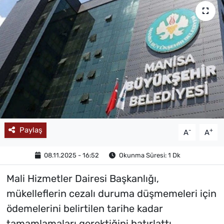
MAGAZİN
Paylaş
-
+
A
A
08.11.2025 - 16:52
Okunma Süresi: 1 Dk
Mali Hizmetler Dairesi Başkanlığı,
mükelleflerin cezalı duruma düşmemeleri için
ödemelerini belirtilen tarihe kadar
tamamlamaları gerektiğini hatırlattı.