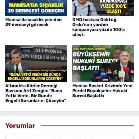
Manisa’da sıcaklık yeniden
DMD hastası Göktuğ
39 dereceyi görecek
Ordu'nun yardım
kampanyası yüzde 100'e
ulaştı
Altınokta Körler Derneği
Manisa Basket Krizinde Yeni
Başkanı Arif Zengin: "Bana
Perde! Büyükşehir Hukuki
Yetki Verin, Bir Günde
Süreci Başlattı
Engelli Sorunlarını Çözeyim"
Yorumlar