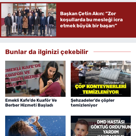
Başkan Çetin Akın: “Zor
koşullarda bu mesleği icra
etmek büyük bir başarı”
Bunlar da ilginizi çekebilir
Emekli Kafe’de Kuaför Ve
Şehzadeler’de çöpler
Berber Hizmeti Başladı
temizleniyor