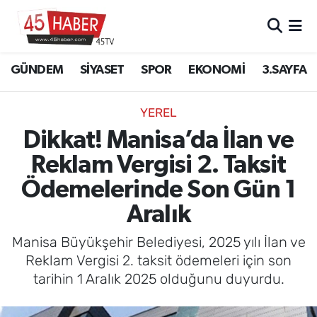
GÜNDEM
Manisa Nöbetçi Eczaneler
GÜNDEM
SİYASET
SPOR
EKONOMİ
3.SAYFA
SİYASET
Manisa Hava Durumu
YEREL
SPOR
Manisa Namaz Vakitleri
Dikkat! Manisa’da İlan ve
Reklam Vergisi 2. Taksit
EKONOMİ
Manisa Trafik Yoğunluk Haritası
Ödemelerinde Son Gün 1
3.SAYFA
Süper Lig Puan Durumu ve Fikstür
Aralık
EĞİTİM
Tüm Manşetler
Manisa Büyükşehir Belediyesi, 2025 yılı İlan ve
Reklam Vergisi 2. taksit ödemeleri için son
SAĞLIK
Son Dakika Haberleri
tarihin 1 Aralık 2025 olduğunu duyurdu.
YAŞAM
Haber Arşivi