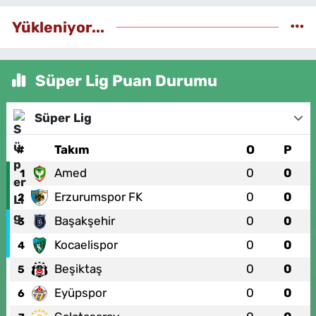
Yükleniyor...
Süper Lig Puan Durumu
Süper Lig
#
Takım
O
P
Amed
0
0
1
Erzurumspor FK
0
0
2
Başakşehir
0
0
3
Kocaelispor
0
0
4
Beşiktaş
0
0
5
Eyüpspor
0
0
6