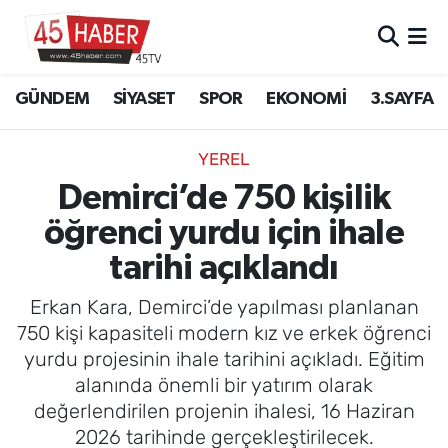
GÜNDEM
Manisa Nöbetçi Eczaneler
GÜNDEM
SİYASET
SPOR
EKONOMİ
3.SAYFA
SİYASET
Manisa Hava Durumu
YEREL
SPOR
Manisa Namaz Vakitleri
Demirci’de 750 kişilik
öğrenci yurdu için ihale
EKONOMİ
Manisa Trafik Yoğunluk Haritası
tarihi açıklandı
3.SAYFA
Süper Lig Puan Durumu ve Fikstür
Erkan Kara, Demirci’de yapılması planlanan
EĞİTİM
Tüm Manşetler
750 kişi kapasiteli modern kız ve erkek öğrenci
yurdu projesinin ihale tarihini açıkladı. Eğitim
SAĞLIK
Son Dakika Haberleri
alanında önemli bir yatırım olarak
değerlendirilen projenin ihalesi, 16 Haziran
YAŞAM
Haber Arşivi
2026 tarihinde gerçekleştirilecek.