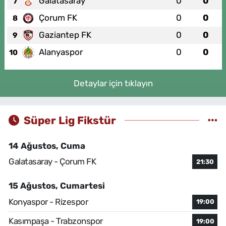
Galatasaray
0
0
7
Çorum FK
0
0
8
Gaziantep FK
0
0
9
Alanyaspor
0
0
10
Detaylar için tıklayın
Süper Lig Fikstür
14 Ağustos, Cuma
Galatasaray - Çorum FK
21:30
15 Ağustos, Cumartesi
Konyaspor - Rizespor
19:00
Kasımpaşa - Trabzonspor
19:00