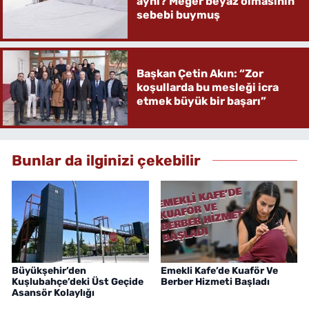
aynı? Meğer beyaz olmasının
sebebi buymuş
Başkan Çetin Akın: “Zor
koşullarda bu mesleği icra
etmek büyük bir başarı”
Bunlar da ilginizi çekebilir
Büyükşehir’den
Emekli Kafe’de Kuaför Ve
Kuşlubahçe’deki Üst Geçide
Berber Hizmeti Başladı
Asansör Kolaylığı