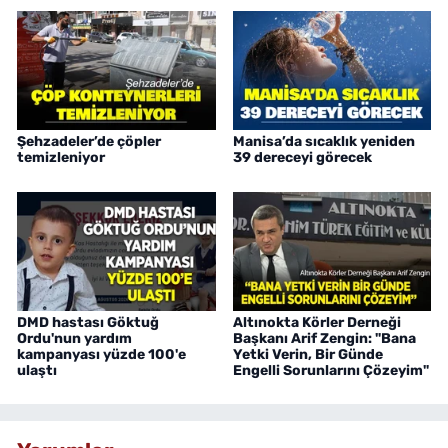
Şehzadeler’de çöpler
Manisa’da sıcaklık yeniden
temizleniyor
39 dereceyi görecek
DMD hastası Göktuğ
Altınokta Körler Derneği
Ordu'nun yardım
Başkanı Arif Zengin: "Bana
kampanyası yüzde 100'e
Yetki Verin, Bir Günde
ulaştı
Engelli Sorunlarını Çözeyim"