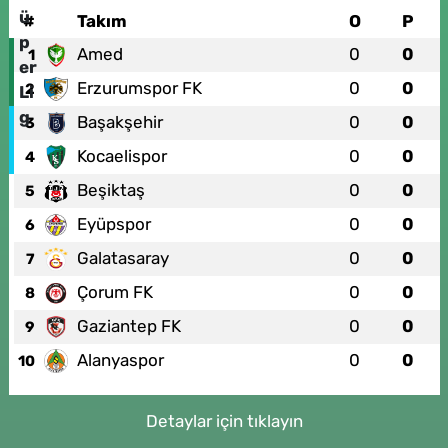
#
Takım
O
P
Amed
0
0
1
Erzurumspor FK
0
0
2
Başakşehir
0
0
3
Kocaelispor
0
0
4
Beşiktaş
0
0
5
Eyüpspor
0
0
6
Galatasaray
0
0
7
Çorum FK
0
0
8
Gaziantep FK
0
0
9
Alanyaspor
0
0
10
Detaylar için tıklayın