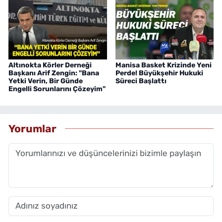
Altınokta Körler Derneği
Manisa Basket Krizinde Yeni
Başkanı Arif Zengin: "Bana
Perde! Büyükşehir Hukuki
Yetki Verin, Bir Günde
Süreci Başlattı
Engelli Sorunlarını Çözeyim"
Yorumlar