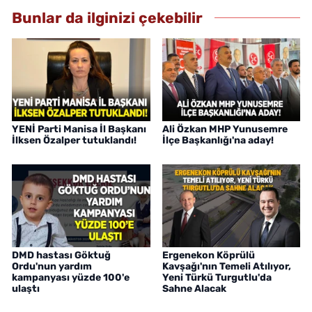
Bunlar da ilginizi çekebilir
YENİ Parti Manisa İl Başkanı
Ali Özkan MHP Yunusemre
İlksen Özalper tutuklandı!
İlçe Başkanlığı'na aday!
DMD hastası Göktuğ
Ergenekon Köprülü
Ordu'nun yardım
Kavşağı'nın Temeli Atılıyor,
kampanyası yüzde 100'e
Yeni Türkü Turgutlu'da
ulaştı
Sahne Alacak