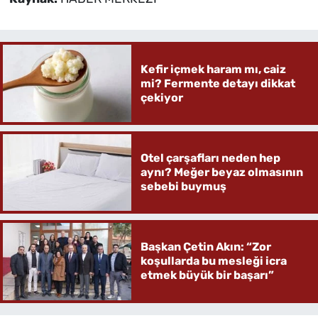
Kefir içmek haram mı, caiz
mi? Fermente detayı dikkat
çekiyor
Otel çarşafları neden hep
aynı? Meğer beyaz olmasının
sebebi buymuş
Başkan Çetin Akın: “Zor
koşullarda bu mesleği icra
etmek büyük bir başarı”