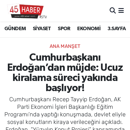
GÜNDEM
Manisa Nöbetçi Eczaneler
GÜNDEM
SİYASET
SPOR
EKONOMİ
3.SAYFA
SİYASET
Manisa Hava Durumu
ANA MANŞET
SPOR
Manisa Namaz Vakitleri
Cumhurbaşkanı
Erdoğan’dan müjde: Ucuz
EKONOMİ
Manisa Trafik Yoğunluk Haritası
kiralama süreci yakında
3.SAYFA
Süper Lig Puan Durumu ve Fikstür
başlıyor!
EĞİTİM
Tüm Manşetler
Cumhurbaşkanı Recep Tayyip Erdoğan, AK
Parti Ekonomi İşleri Başkanlığı Eğitim
SAĞLIK
Son Dakika Haberleri
Programı’nda yaptığı konuşmada, devlet eliyle
sosyal konutların kiraya verileceğini açıkladı.
YAŞAM
Haber Arşivi
Erdoğan, “Yüzyılın Konut Projesi” kapsamında