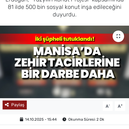
81 ilde 500 bin sosyal konut inşa edileceğini
MAGAZİN
duyurdu.
Paylaş
-
+
A
A
14.10.2025 - 15:44
Okunma Süresi: 2 Dk