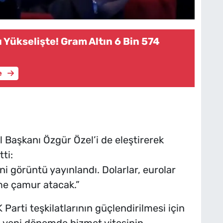
rı Yükselişte! Gram Altın 6 Bin 574
e
aşkanı Özgür Özel’i de eleştirerek
ti:
ni görüntü yayınlandı. Dolarlar, eurolar
me çamur atacak.”
arti teşkilatlarının güçlendirilmesi için