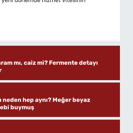
e yeni dönemde hizmet vitesinin
aram mı, caiz mi? Fermente detayı
r
rı neden hep aynı? Meğer beyaz
bebi buymuş