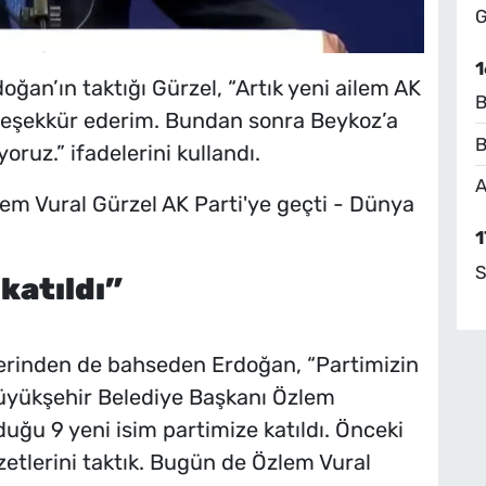
G
1
ğan’ın taktığı Gürzel, “Artık yeni ailem AK
B
k teşekkür ederim. Bundan sonra Beykoz’a
B
ruz.” ifadelerini kullandı.
A
1
S
 katıldı”
erinden de bahseden Erdoğan, “Partimizin
üyükşehir Belediye Başkanı Özlem
uğu 9 yeni isim partimize katıldı. Önceki
zetlerini taktık. Bugün de Özlem Vural