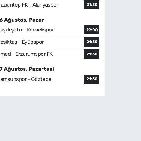
aziantep FK - Alanyaspor
21:30
6 Ağustos, Pazar
aşakşehir - Kocaelispor
19:00
eşiktaş - Eyüpspor
21:30
med - Erzurumspor FK
21:30
7 Ağustos, Pazartesi
amsunspor - Göztepe
21:30