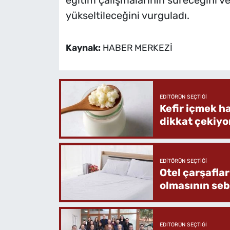
eğitim çalışmalarının süreceğini v
yükseltileceğini vurguladı.
Kaynak:
HABER MERKEZİ
EDITÖRÜN SEÇTIĞI
Kefir içmek h
dikkat çekiyo
EDITÖRÜN SEÇTIĞI
Otel çarşafla
olmasının se
EDITÖRÜN SEÇTIĞI