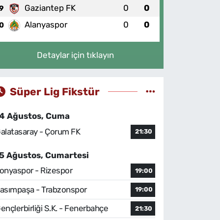
Gaziantep FK
0
0
9
Alanyaspor
0
0
0
Detaylar için tıklayın
Süper Lig Fikstür
4 Ağustos, Cuma
alatasaray - Çorum FK
21:30
5 Ağustos, Cumartesi
onyaspor - Rizespor
19:00
asımpaşa - Trabzonspor
19:00
ençlerbirliği S.K. - Fenerbahçe
21:30