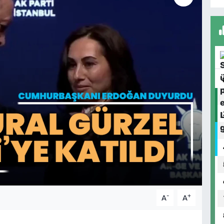
-
+
A
A