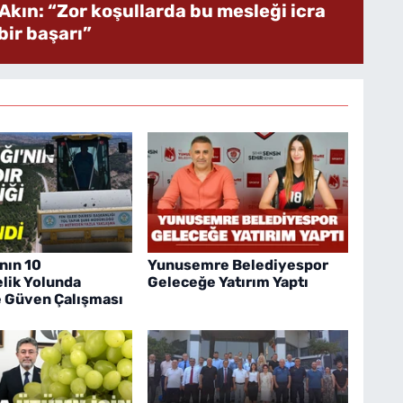
Akın: “Zor koşullarda bu mesleği icra
ir başarı”
nın 10
Yunusemre Belediyespor
lik Yolunda
Geleceğe Yatırım Yaptı
e Güven Çalışması