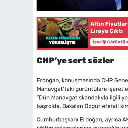
Altın Fiyatla
Liraya Çıktı
İçeriği Görüntül
CHP’ye sert sözler
Erdoğan, konuşmasında CHP Genel B
Manavgat’taki görüntülere işaret et
“Dün Manavgat skandalıyla ilgili ye
başrolde. Bakalım Özgür efendi ki
Cumhurbaşkanı Erdoğan, ayrıca AK P