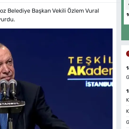
oz Belediye Başkan Vekili Özlem Vural
1
yurdu.
1
G
1
K
K
G