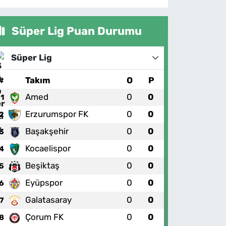
Süper Lig Puan Durumu
Süper Lig
#
Takım
O
P
Amed
0
0
1
Erzurumspor FK
0
0
2
Başakşehir
0
0
3
Kocaelispor
0
0
4
Beşiktaş
0
0
5
Eyüpspor
0
0
6
Galatasaray
0
0
7
Çorum FK
0
0
8