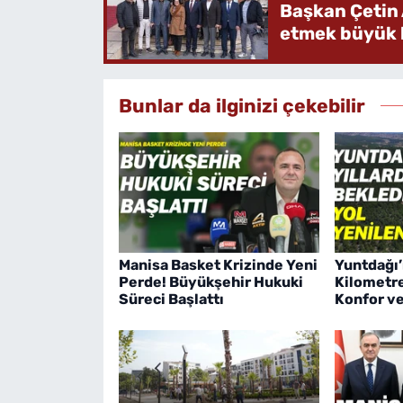
Başkan Çetin 
etmek büyük b
Bunlar da ilginizi çekebilir
Manisa Basket Krizinde Yeni
Yuntdağı’
Perde! Büyükşehir Hukuki
Kilometre
Süreci Başlattı
Konfor v