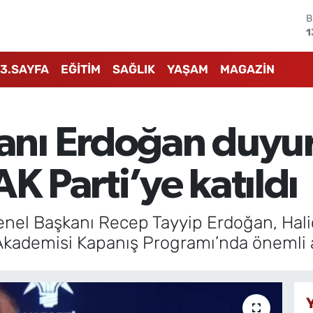
B
1
B
6
3.SAYFA
EĞİTİM
SAĞLIK
YAŞAM
MAGAZİN
D
4
5
nı Erdoğan duyu
S
6
G
K Parti’ye katıldı
6
nel Başkanı Recep Tayyip Erdoğan, Hali
 Akademisi Kapanış Programı’nda önemli 