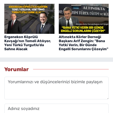
Ergenekon Köprülü
Altınokta Körler Derneği
Kavşağı'nın Temeli Atılıyor,
Başkanı Arif Zengin: "Bana
Yeni Türkü Turgutlu'da
Yetki Verin, Bir Günde
Sahne Alacak
Engelli Sorunlarını Çözeyim"
Yorumlar