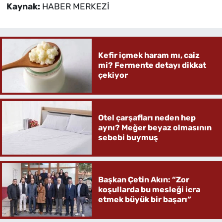
Kaynak:
HABER MERKEZİ
Kefir içmek haram mı, caiz
mi? Fermente detayı dikkat
çekiyor
Otel çarşafları neden hep
aynı? Meğer beyaz olmasının
sebebi buymuş
Başkan Çetin Akın: “Zor
koşullarda bu mesleği icra
etmek büyük bir başarı”