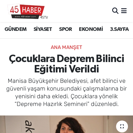
GÜNDEM
Manisa Nöbetçi Eczaneler
GÜNDEM
SİYASET
SPOR
EKONOMİ
3.SAYFA
SİYASET
Manisa Hava Durumu
ANA MANŞET
SPOR
Manisa Namaz Vakitleri
Çocuklara Deprem Bilinci
Eğitimi Verildi
EKONOMİ
Manisa Trafik Yoğunluk Haritası
Manisa Büyükşehir Belediyesi, afet bilinci ve
3.SAYFA
Süper Lig Puan Durumu ve Fikstür
güvenli yaşam konusundaki çalışmalarına bir
yenisini daha ekledi. Çocuklara yönelik
EĞİTİM
Tüm Manşetler
“Depreme Hazırlık Semineri” düzenledi.
SAĞLIK
Son Dakika Haberleri
YAŞAM
Haber Arşivi