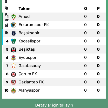
#
Takım
O
P
Amed
0
0
1
Erzurumspor FK
0
0
2
Başakşehir
0
0
3
Kocaelispor
0
0
4
Beşiktaş
0
0
5
Eyüpspor
0
0
6
Galatasaray
0
0
7
Çorum FK
0
0
8
Gaziantep FK
0
0
9
Alanyaspor
0
0
10
Detaylar için tıklayın