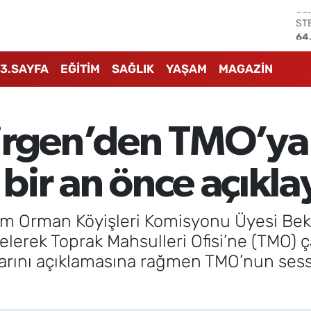
ST
64
GR
66
3.SAYFA
EĞİTİM
SAĞLIK
YAŞAM
MAGAZİN
Bİ
13
BI
64
irgen’den TMO’ya
DO
47
EU
 bir an önce açıkla
55
rım Orman Köyişleri Komisyonu Üyesi Bek
gelerek Toprak Mahsulleri Ofisi’ne (TMO)
larını açıklamasına rağmen TMO’nun sessi