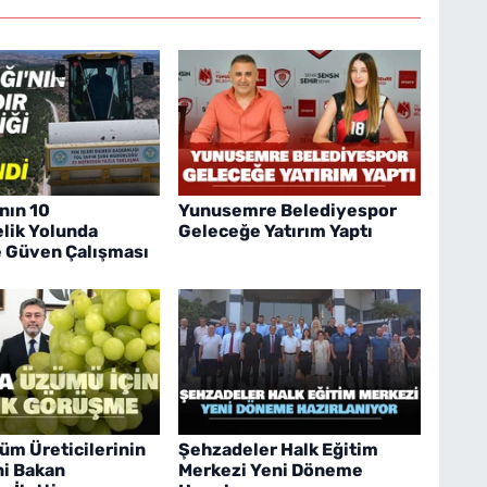
nın 10
Yunusemre Belediyespor
lik Yolunda
Geleceğe Yatırım Yaptı
e Güven Çalışması
üm Üreticilerinin
Şehzadeler Halk Eğitim
ni Bakan
Merkezi Yeni Döneme