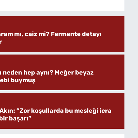
aram mı, caiz mi? Fermente detayı
r
rı neden hep aynı? Meğer beyaz
bebi buymuş
Akın: “Zor koşullarda bu mesleği icra
ir başarı”