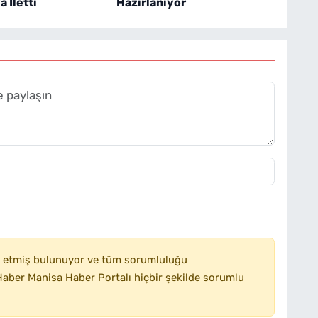
 İletti
Hazırlanıyor
 etmiş bulunuyor ve tüm sorumluluğu
aber Manisa Haber Portalı hiçbir şekilde sorumlu