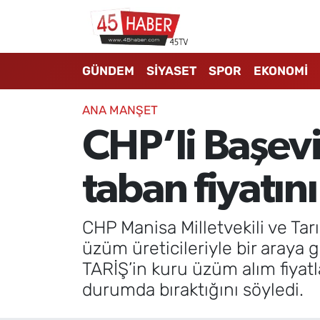
GÜNDEM
Manisa Nöbetçi Eczaneler
GÜNDEM
SİYASET
SPOR
EKONOMİ
SİYASET
Manisa Hava Durumu
ANA MANŞET
SPOR
Manisa Namaz Vakitleri
CHP’li Başev
EKONOMİ
Manisa Trafik Yoğunluk Haritası
taban fiyatını
3.SAYFA
Süper Lig Puan Durumu ve Fikstür
CHP Manisa Milletvekili ve Ta
EĞİTİM
Tüm Manşetler
üzüm üreticileriyle bir araya 
TARİŞ’in kuru üzüm alım fiyat
SAĞLIK
Son Dakika Haberleri
durumda bıraktığını söyledi.
YAŞAM
Haber Arşivi