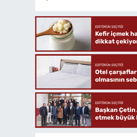
EDITÖRÜN SEÇTIĞI
Kefir içmek h
dikkat çekiyo
EDITÖRÜN SEÇTIĞI
Otel çarşafla
olmasının se
EDITÖRÜN SEÇTIĞI
Başkan Çetin 
etmek büyük b