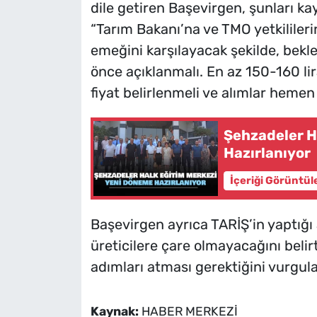
dile getiren Başevirgen, şunları kay
“Tarım Bakanı’na ve TMO yetkililer
emeğini karşılayacak şekilde, bekle
önce açıklanmalı. En az 150-160 li
fiyat belirlenmeli ve alımlar hemen 
Şehzadeler H
Hazırlanıyor
İçeriği Görüntül
Başevirgen ayrıca TARİŞ’in yaptığı 
üreticilere çare olmayacağını beli
adımları atması gerektiğini vurgula
Kaynak:
HABER MERKEZİ