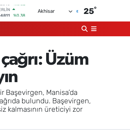
°
ERLİN
25
Akhisar
,4811
%0.38
AM ALTIN
48.99
%2.59
ST100
.773
%-19
TCOIN
.960,21
%0.87
 çağrı: Üzüm
LAR
,7436
%0.18
RO
yın
,2510
%0.32
ir Başevirgen, Manisa’da
 çağrıda bulundu. Başevirgen,
z kalmasının üreticiyi zor