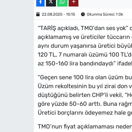
22.08.2025 - 10:15
Okunma Süresi: 1 Dk
“TARİŞ açıkladı, TMO’dan ses yok”
açıklamamış ve üreticiler tüccarın
aynı durum yaşanırsa üretici büyü
120 TL, 7 numaralı üzümü 100 TL’de
az 150-160 lira bandındaydı” ifadele
“Geçen sene 100 lira olan üzüm bu
Üzüm rekoltesinin bu yıl zirai don 
düştüğünü belirten CHP’li vekil, “
göre yüzde 50-60 arttı. Buna rağm
Üretici borçlarını ödeyemez hale ge
TMO’nun fiyat açıklamaması nedeniy