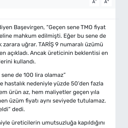
-
+
A
A
 diyen Başevirgen, “Geçen sene TMO fiyat
 eline mahkum edilmişti. Eğer bu sene de
k zarara uğrar. TARİŞ 9 numaralı üzümü
n açıkladı. Ancak üreticinin beklentisi en
rini kullandı.
 sene de 100 lira olamaz”
ve hastalık nedeniyle yüzde 50’den fazla
Hem ürün az, hem maliyetler geçen yıla
en üzüm fiyatı aynı seviyede tutulamaz.
ldi” dedi.
le üreticilerin umutsuzluğa kapıldığını