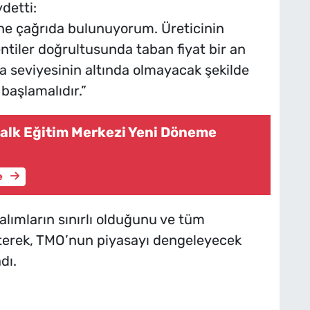
detti:
ine çağrıda bulunuyorum. Üreticinin
ntiler doğrultusunda taban fiyat bir an
ra seviyesinin altında olmayacak şekilde
başlamalıdır.”
alk Eğitim Merkezi Yeni Döneme
e
alımların sınırlı olduğunu ve tüm
rterek, TMO’nun piyasayı dengeleyecek
dı.