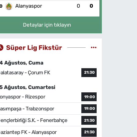
Alanyaspor
0
0
0
Detaylar için tıklayın
Süper Lig Fikstür
4 Ağustos, Cuma
alatasaray - Çorum FK
21:30
5 Ağustos, Cumartesi
onyaspor - Rizespor
19:00
asımpaşa - Trabzonspor
19:00
ençlerbirliği S.K. - Fenerbahçe
21:30
aziantep FK - Alanyaspor
21:30