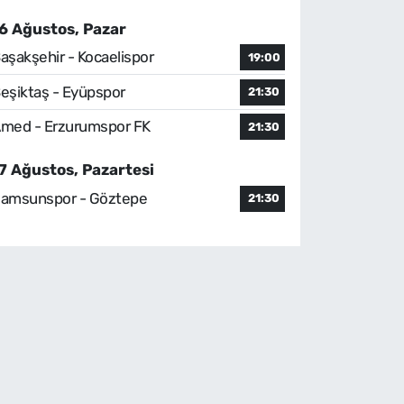
6 Ağustos, Pazar
aşakşehir - Kocaelispor
19:00
eşiktaş - Eyüpspor
21:30
med - Erzurumspor FK
21:30
7 Ağustos, Pazartesi
amsunspor - Göztepe
21:30