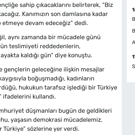
çliğe sahip çıkacaklarını belirterek, “Biz
1
kacağız. Kanımızın son damlasına kadar
B
e etmeye devam edeceğiz” dedi.
B
eğil, aynı zamanda bir mücadele günü
A
ün teslimiyeti reddedenlerin,
yakta kaldığı gün” diye konuştu.
1
S
gençlerin geleceğine ilişkin mesajlar
kaygısıyla boğuşmadığı, kadınların
üğü, hukukun tarafsız işlediği bir Türkiye
adelerini kullandı.
mhuriyet düşmanları bugün de geldikleri
 ruhu, yaşasın demokrasi mücadelemiz,
 Türkiye” sözlerine yer verdi.