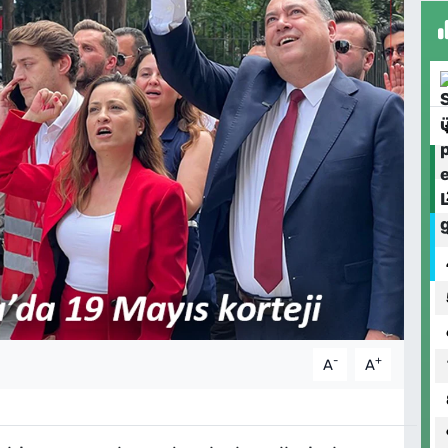
-
+
A
A