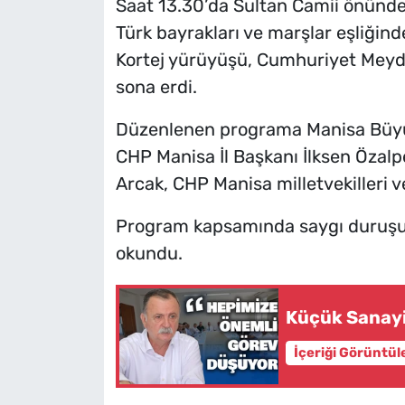
Saat 13.30’da Sultan Camii önünde 
Türk bayrakları ve marşlar eşliği
Kortej yürüyüşü, Cumhuriyet Meyda
sona erdi.
Düzenlenen programa Manisa Büyük
CHP Manisa İl Başkanı İlksen Özalp
Arcak, CHP Manisa milletvekilleri ve
Program kapsamında saygı duruşun
okundu.
Küçük Sanayi 
İçeriği Görüntül