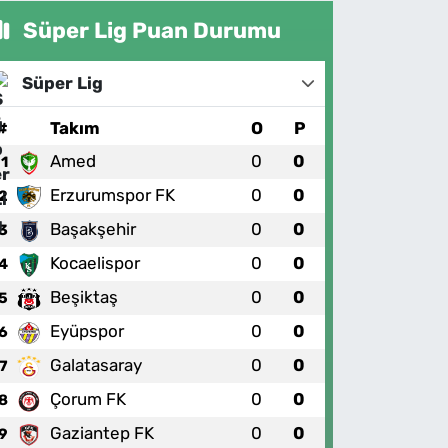
Süper Lig Puan Durumu
Süper Lig
#
Takım
O
P
Amed
0
0
1
Erzurumspor FK
0
0
2
Başakşehir
0
0
3
Kocaelispor
0
0
4
Beşiktaş
0
0
5
Eyüpspor
0
0
6
Galatasaray
0
0
7
Çorum FK
0
0
8
Gaziantep FK
0
0
9