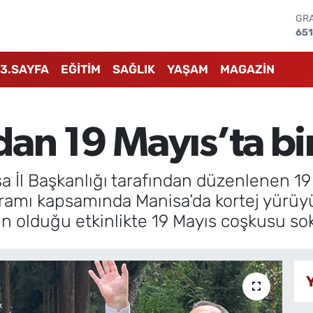
65
BİS
13.
BIT
64.
3.SAYFA
EĞİTİM
SAĞLIK
YAŞAM
MAGAZİN
DO
47
EU
55
n 19 Mayıs’ta bir
ST
64
a İl Başkanlığı tarafından düzenlenen 1
ramı kapsamında Manisa’da kortej yürüyü
ın olduğu etkinlikte 19 Mayıs coşkusu sok