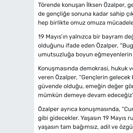
Törende konuşan İlksen Özalper, gen
de gençliğe sonuna kadar sahip çı
hep birlikte omuz omuza mücadel
19 Mayıs’ın yalnızca bir bayram d
olduğunu ifade eden Özalper, “Bug
umutsuzluğa boyun eğmeyenlerin a
Konuşmasında demokrasi, hukuk ve 
veren Özalper, “Gençlerin gelecek 
güvende olduğu, emeğin değer görd
mümkün demeye devam edeceğiz” if
Özalper ayrıca konuşmasında, “Cu
gibi gidecekler. Yaşasın 19 Mayıs
yaşasın tam bağımsız, adil ve özgür