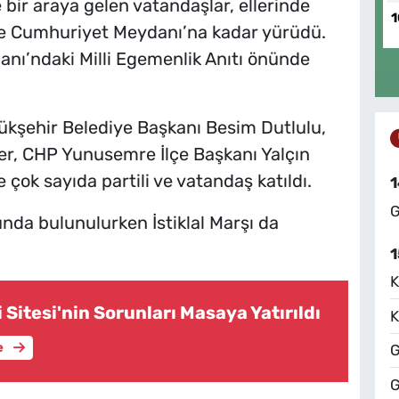
bir araya gelen vatandaşlar, ellerinde
1
nde Cumhuriyet Meydanı’na kadar yürüdü.
nı’ndaki Milli Egemenlik Anıtı önünde
şehir Belediye Başkanı Besim Dutlulu,
er, CHP Yunusemre İlçe Başkanı Yalçın
 çok sayıda partili ve vatandaş katıldı.
1
G
da bulunulurken İstiklal Marşı da
1
K
Sitesi'nin Sorunları Masaya Yatırıldı
K
e
G
G