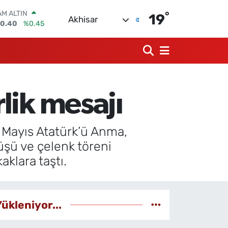
10.40
%0.45
°
19
T100
Akhisar
799
%70
COIN
225,61
%-0.63
LAR
,6704
%0
RO
,0406
%-0.08
lik mesajı
ERLİN
,2143
%0
9 Mayıs Atatürk’ü Anma,
şü ve çelenk töreni
aklara taştı.
Yükleniyor...