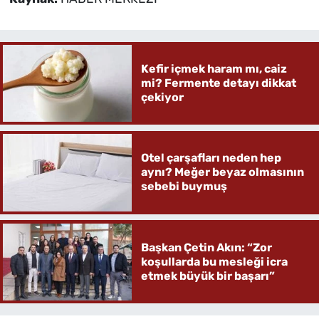
Kefir içmek haram mı, caiz
mi? Fermente detayı dikkat
çekiyor
Otel çarşafları neden hep
aynı? Meğer beyaz olmasının
sebebi buymuş
Başkan Çetin Akın: “Zor
koşullarda bu mesleği icra
etmek büyük bir başarı”