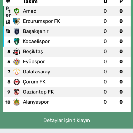
#
Takım
O
P
Amed
0
0
1
Erzurumspor FK
0
0
2
Başakşehir
0
0
3
Kocaelispor
0
0
4
Beşiktaş
0
0
5
Eyüpspor
0
0
6
Galatasaray
0
0
7
Çorum FK
0
0
8
Gaziantep FK
0
0
9
Alanyaspor
0
0
10
Detaylar için tıklayın