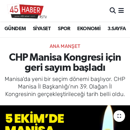
GÜNDEM
Manisa Nöbetçi Eczaneler
GÜNDEM
SİYASET
SPOR
EKONOMİ
3.SAYFA
SİYASET
Manisa Hava Durumu
ANA MANŞET
SPOR
Manisa Namaz Vakitleri
CHP Manisa Kongresi için
geri sayım başladı
EKONOMİ
Manisa Trafik Yoğunluk Haritası
Manisa'da yeni bir seçim dönemi başlıyor. CHP
3.SAYFA
Süper Lig Puan Durumu ve Fikstür
Manisa İl Başkanlığı’nın 39. Olağan İl
Kongresinin gerçekleştirileceği tarih belli oldu.
EĞİTİM
Tüm Manşetler
SAĞLIK
Son Dakika Haberleri
YAŞAM
Haber Arşivi