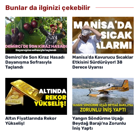
Bunlar da ilginizi çekebilir
Demirci'de Son Kiraz Hasadı
Manisa'da Kavurucu Sıcaklar
Dayanışma Sofrasıyla
Etkisini Sürdürüyor! 38
Taçlandı
Derece Uyarısı
Altın Fiyatlarında Rekor
Yangın Söndürme Uçağı
Yükseliş!
Beydağ Barajı'na Zorunlu
İniş Yaptı