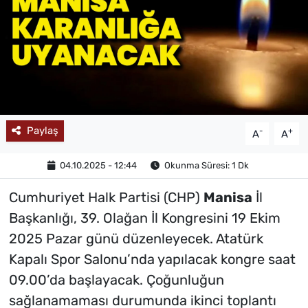
MAGAZİN
Paylaş
-
+
A
A
04.10.2025 - 12:44
Okunma Süresi: 1 Dk
Cumhuriyet Halk Partisi (CHP)
Manisa
İl
Başkanlığı, 39. Olağan İl Kongresini 19 Ekim
2025 Pazar günü düzenleyecek. Atatürk
Kapalı Spor Salonu’nda yapılacak kongre saat
09.00’da başlayacak. Çoğunluğun
sağlanamaması durumunda ikinci toplantı