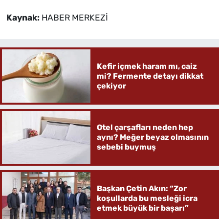
Kaynak:
HABER MERKEZİ
Kefir içmek haram mı, caiz
mi? Fermente detayı dikkat
çekiyor
Otel çarşafları neden hep
aynı? Meğer beyaz olmasının
sebebi buymuş
Başkan Çetin Akın: “Zor
koşullarda bu mesleği icra
etmek büyük bir başarı”