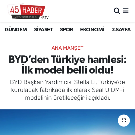
GÜNDEM
Manisa Nöbetçi Eczaneler
GÜNDEM
SİYASET
SPOR
EKONOMİ
3.SAYFA
SİYASET
Manisa Hava Durumu
ANA MANŞET
SPOR
Manisa Namaz Vakitleri
BYD’den Türkiye hamlesi:
İlk model belli oldu!
EKONOMİ
Manisa Trafik Yoğunluk Haritası
BYD Başkan Yardımcısı Stella Li, Türkiye’de
3.SAYFA
Süper Lig Puan Durumu ve Fikstür
kurulacak fabrikada ilk olarak Seal U DM-i
modelinin üretileceğini açıkladı.
EĞİTİM
Tüm Manşetler
SAĞLIK
Son Dakika Haberleri
YAŞAM
Haber Arşivi