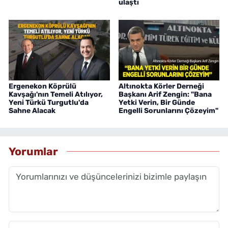
ulaştı
Ergenekon Köprülü
Altınokta Körler Derneği
Kavşağı'nın Temeli Atılıyor,
Başkanı Arif Zengin: "Bana
Yeni Türkü Turgutlu'da
Yetki Verin, Bir Günde
Sahne Alacak
Engelli Sorunlarını Çözeyim"
Yorumlar