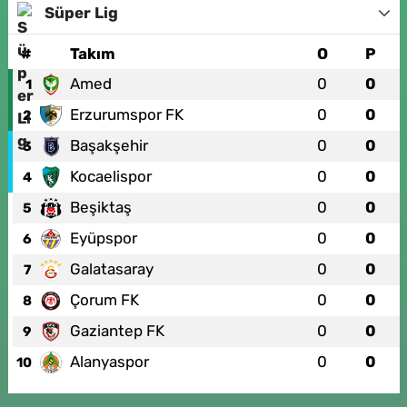
Süper Lig
#
Takım
O
P
Amed
0
0
1
Erzurumspor FK
0
0
2
Başakşehir
0
0
3
Kocaelispor
0
0
4
Beşiktaş
0
0
5
Eyüpspor
0
0
6
Galatasaray
0
0
7
Çorum FK
0
0
8
Gaziantep FK
0
0
9
Alanyaspor
0
0
10