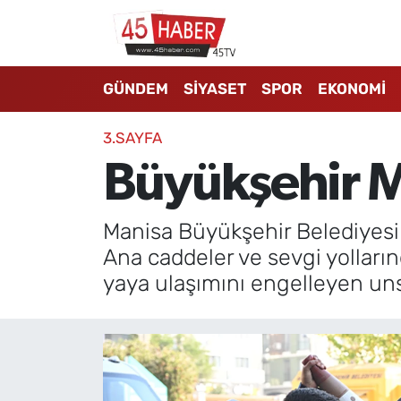
GÜNDEM
Manisa Nöbetçi Eczaneler
GÜNDEM
SİYASET
SPOR
EKONOMİ
SİYASET
Manisa Hava Durumu
3.SAYFA
SPOR
Manisa Namaz Vakitleri
Büyükşehir Ma
EKONOMİ
Manisa Trafik Yoğunluk Haritası
Manisa Büyükşehir Belediyesi Z
3.SAYFA
Süper Lig Puan Durumu ve Fikstür
Ana caddeler ve sevgi yolların
yaya ulaşımını engelleyen unsu
EĞİTİM
Tüm Manşetler
SAĞLIK
Son Dakika Haberleri
YAŞAM
Haber Arşivi