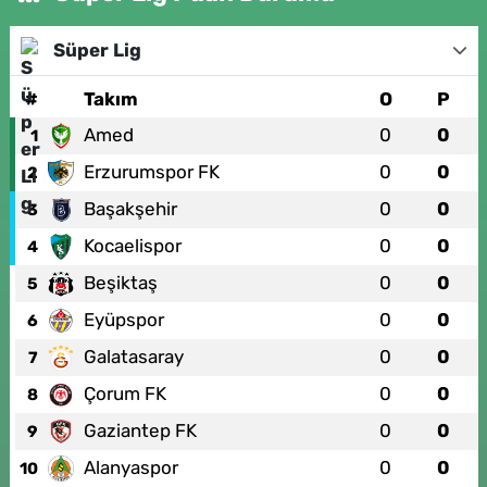
Süper Lig
#
Takım
O
P
Amed
0
0
1
Erzurumspor FK
0
0
2
Başakşehir
0
0
3
Kocaelispor
0
0
4
Beşiktaş
0
0
5
Eyüpspor
0
0
6
Galatasaray
0
0
7
Çorum FK
0
0
8
Gaziantep FK
0
0
9
Alanyaspor
0
0
10