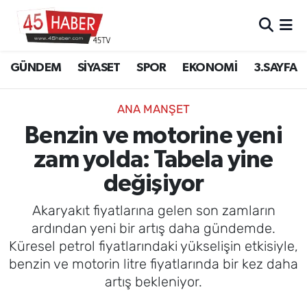
GÜNDEM
Manisa Nöbetçi Eczaneler
GÜNDEM
SİYASET
SPOR
EKONOMİ
3.SAYFA
SİYASET
Manisa Hava Durumu
ANA MANŞET
SPOR
Manisa Namaz Vakitleri
Benzin ve motorine yeni
zam yolda: Tabela yine
EKONOMİ
Manisa Trafik Yoğunluk Haritası
değişiyor
3.SAYFA
Süper Lig Puan Durumu ve Fikstür
Akaryakıt fiyatlarına gelen son zamların
EĞİTİM
Tüm Manşetler
ardından yeni bir artış daha gündemde.
Küresel petrol fiyatlarındaki yükselişin etkisiyle,
SAĞLIK
Son Dakika Haberleri
benzin ve motorin litre fiyatlarında bir kez daha
artış bekleniyor.
YAŞAM
Haber Arşivi