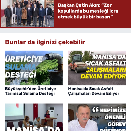
Başkan Çetin Akın: “Zor
koşullarda bu mesleği icra
etmek büyük bir başarı”
Bunlar da ilginizi çekebilir
Büyükşehir’den Üreticiye
Manisa’da Sıcak Asfalt
Tarımsal Sulama Desteği
Çalışmaları Devam Ediyor