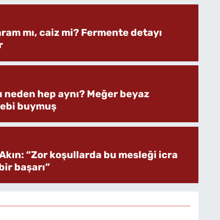
aram mı, caiz mi? Fermente detayı
r
rı neden hep aynı? Meğer beyaz
bebi buymuş
Akın: “Zor koşullarda bu mesleği icra
ir başarı”