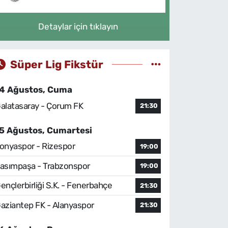
Detaylar için tıklayın
Süper Lig Fikstür
4 Ağustos, Cuma
alatasaray - Çorum FK
21:30
5 Ağustos, Cumartesi
onyaspor - Rizespor
19:00
asımpaşa - Trabzonspor
19:00
ençlerbirliği S.K. - Fenerbahçe
21:30
aziantep FK - Alanyaspor
21:30