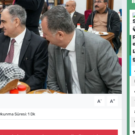
-
+
A
A
kunma Süresi: 1 Dk
1