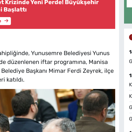
t Krizinde Yeni Perde! Büyükşehir
 Başlattı
e
1
ahipliğinde, Yunusemre Belediyesi Yunus
G
’nde düzenlenen iftar programına, Manisa
 Belediye Başkanı Mimar Ferdi Zeyrek, ilçe
1
i katıldı.
K
K
G
G