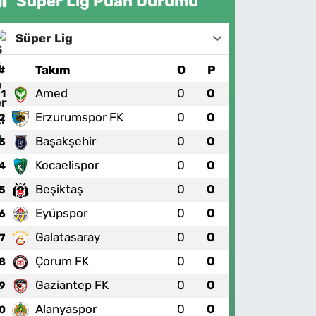
Süper Lig Puan Durumu
Süper Lig
#
Takım
O
P
Amed
0
0
1
Erzurumspor FK
0
0
2
Başakşehir
0
0
3
Kocaelispor
0
0
4
Beşiktaş
0
0
5
Eyüpspor
0
0
6
Galatasaray
0
0
7
Çorum FK
0
0
8
Gaziantep FK
0
0
9
Alanyaspor
0
0
0