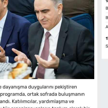
1
B
B
A
1
S
ve dayanışma duygularını pekiştiren
programda, ortak sofrada buluşmanın
ndı. Katılımcılar, yardımlaşma ve