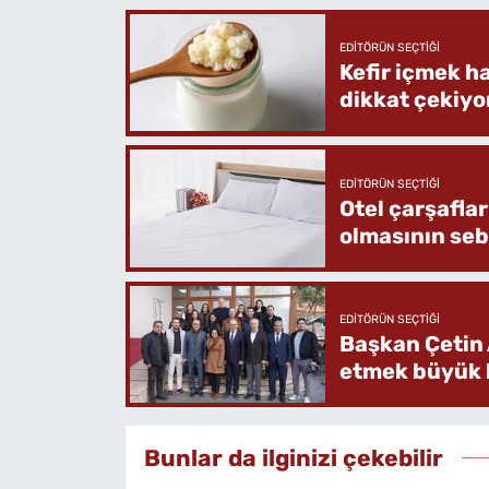
EDITÖRÜN SEÇTIĞI
Kefir içmek h
dikkat çekiyo
EDITÖRÜN SEÇTIĞI
Otel çarşafla
olmasının se
EDITÖRÜN SEÇTIĞI
Başkan Çetin 
etmek büyük b
Bunlar da ilginizi çekebilir