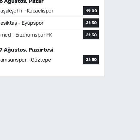
6 Ağustos, Pazar
aşakşehir - Kocaelispor
19:00
eşiktaş - Eyüpspor
21:30
med - Erzurumspor FK
21:30
7 Ağustos, Pazartesi
amsunspor - Göztepe
21:30