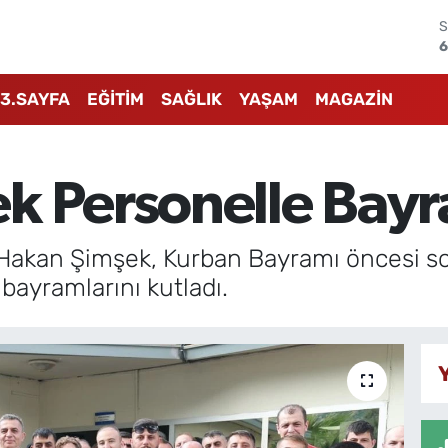
S
6
G
6
3.SAYFA
EĞİTİM
SAĞLIK
YAŞAM
MAGAZİN
B
1
B
6
k Personelle Bayr
4
5
 Hakan Şimşek, Kurban Bayramı öncesi 
 bayramlarını kutladı.