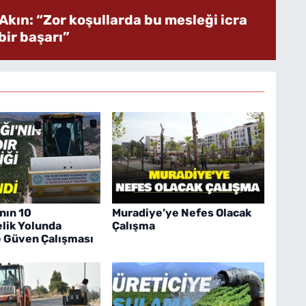
Akın: “Zor koşullarda bu mesleği icra
ir başarı”
nın 10
Muradiye’ye Nefes Olacak
lik Yolunda
Çalışma
e Güven Çalışması