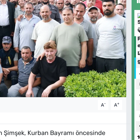
-
+
A
A
n Şimşek, Kurban Bayramı öncesinde
1