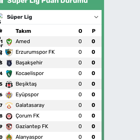
Süper Lig Puan Durumu
Süper Lig
#
Takım
O
P
Amed
0
0
1
Erzurumspor FK
0
0
2
Başakşehir
0
0
3
Kocaelispor
0
0
4
Beşiktaş
0
0
5
Eyüpspor
0
0
6
Galatasaray
0
0
7
Çorum FK
0
0
8
Gaziantep FK
0
0
9
Alanyaspor
0
0
0