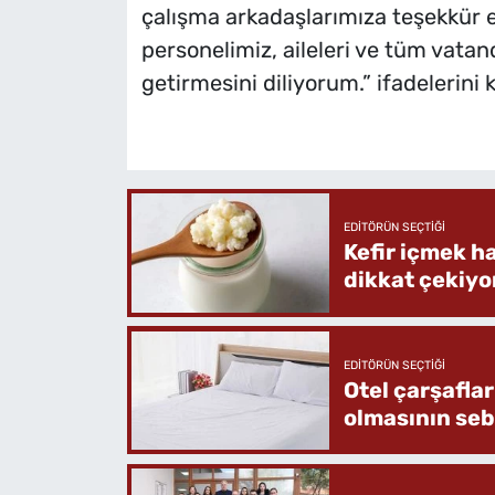
çalışma arkadaşlarımıza teşekkür
personelimiz, aileleri ve tüm vatan
getirmesini diliyorum.” ifadelerini k
EDITÖRÜN SEÇTIĞI
Kefir içmek h
dikkat çekiyo
EDITÖRÜN SEÇTIĞI
Otel çarşafla
olmasının se