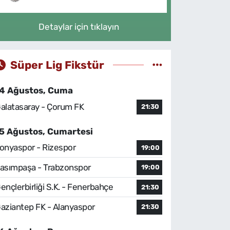
Detaylar için tıklayın
Süper Lig Fikstür
4 Ağustos, Cuma
alatasaray - Çorum FK
21:30
5 Ağustos, Cumartesi
onyaspor - Rizespor
19:00
asımpaşa - Trabzonspor
19:00
ençlerbirliği S.K. - Fenerbahçe
21:30
aziantep FK - Alanyaspor
21:30