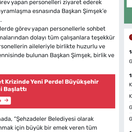
görev yapan personelleri ziyaret ederek
 Bayramlaşma esnasında Başkan Şimşek’e
.
mlerde görev yapan personellerle sohbet
malarından dolayı tüm çalışanlara teşekkür
sonellerin aileleriyle birlikte huzurlu ve
1
nnisinde bulunan Başkan Şimşek, birlik ve
G
1
t Krizinde Yeni Perde! Büyükşehir
K
 Başlattı
K
e
G
ada, “Şehzadeler Belediyesi olarak
G
unmak için büyük bir emek veren tüm