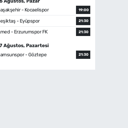
6 Ağustos, Pazar
aşakşehir - Kocaelispor
19:00
eşiktaş - Eyüpspor
21:30
med - Erzurumspor FK
21:30
7 Ağustos, Pazartesi
amsunspor - Göztepe
21:30