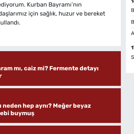
1
 ediyorum. Kurban Bayramı’nın
B
daşlarımız için sağlık, huzur ve bereket
B
ullandı.
A
1
S
aram mı, caiz mi? Fermente detayı
r
rı neden hep aynı? Meğer beyaz
bebi buymuş