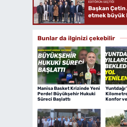
EDITÖRÜN SEÇTIĞI
Başkan Çetin 
etmek büyük b
Bunlar da ilginizi çekebilir
Manisa Basket Krizinde Yeni
Yuntdağı’
Perde! Büyükşehir Hukuki
Kilometre
Süreci Başlattı
Konfor v