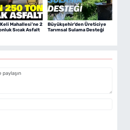
 Keli Mahallesi’ne 2
Büyükşehir’den Üreticiye
onluk Sıcak Asfalt
Tarımsal Sulama Desteği