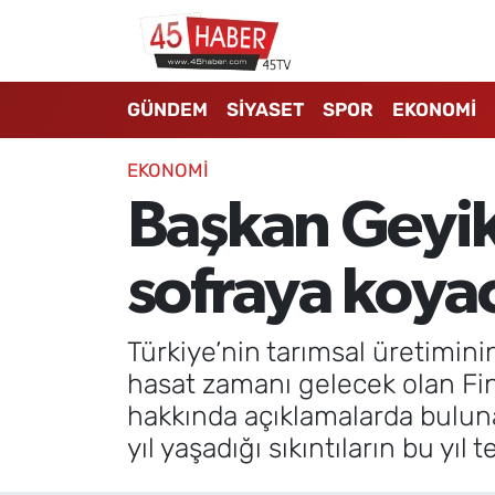
GÜNDEM
Manisa Nöbetçi Eczaneler
GÜNDEM
SİYASET
SPOR
EKONOMİ
SİYASET
Manisa Hava Durumu
EKONOMİ
SPOR
Manisa Namaz Vakitleri
Başkan Geyik
EKONOMİ
Manisa Trafik Yoğunluk Haritası
sofraya koya
3.SAYFA
Süper Lig Puan Durumu ve Fikstür
Türkiye’nin tarımsal üretimin
EĞİTİM
Tüm Manşetler
hasat zamanı gelecek olan Fin
hakkında açıklamalarda bulun
SAĞLIK
Son Dakika Haberleri
yıl yaşadığı sıkıntıların bu yı
YAŞAM
Haber Arşivi