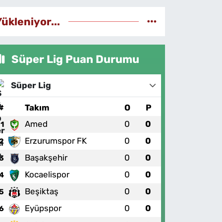
Yükleniyor...
Süper Lig Puan Durumu
Süper Lig
#
Takım
O
P
Amed
0
0
1
Erzurumspor FK
0
0
2
Başakşehir
0
0
3
Kocaelispor
0
0
4
Beşiktaş
0
0
5
Eyüpspor
0
0
6