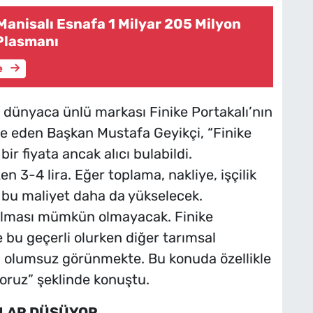
anisalı Esnafa 1 Milyar 205 Milyon
 Plasmanı
e
n dünyaca ünlü markası Finike Portakalı’nın
ade eden Başkan Mustafa Geyikçi, “Finike
bir fiyata ancak alıcı bulabildi.
en 3-4 lira. Eğer toplama, nakliye, işçilik
ak bu maliyet daha da yükselecek.
 kalması mümkün olmayacak. Finike
e bu geçerli olurken diğer tarımsal
 olumsuz görünmekte. Bu konuda özellikle
oruz” şeklinde konuştu.
TLAR DÜŞÜYOR