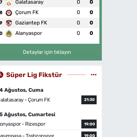
Galatasaray
0
0
7
Çorum FK
0
0
8
Gaziantep FK
0
0
9
Alanyaspor
0
0
0
Detaylar için tıklayın
Süper Lig Fikstür
4 Ağustos, Cuma
alatasaray - Çorum FK
21:30
5 Ağustos, Cumartesi
onyaspor - Rizespor
19:00
asımpaşa - Trabzonspor
19:00