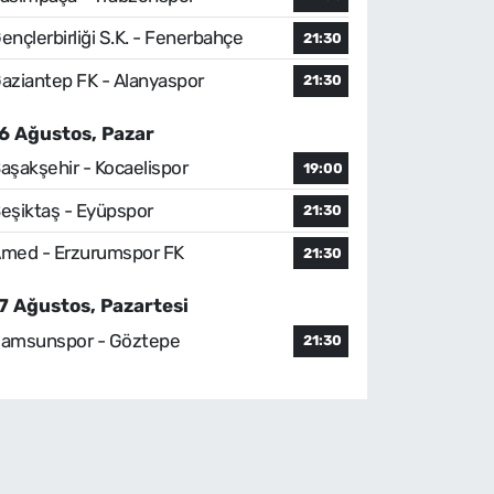
ençlerbirliği S.K. - Fenerbahçe
21:30
aziantep FK - Alanyaspor
21:30
6 Ağustos, Pazar
aşakşehir - Kocaelispor
19:00
eşiktaş - Eyüpspor
21:30
med - Erzurumspor FK
21:30
7 Ağustos, Pazartesi
amsunspor - Göztepe
21:30