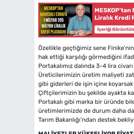
MESKOP'tan M
Liralık Kredi
İçeriği Görüntül
Özellikle geçtiğimiz sene Finike’ni
hak ettiği karşılığı görmediğini if
Portakalımız dalında 3-4 lira civarı 
Üreticilerimizin üretim maliyeti zat
gibi giderleri de işin içine koyars
Çiftçilerimizin bu şekilde ayakta
Portakalı gibi marka bir üründe bil
üretimlerimizde de durum daha da
Tarım Bakanlığı’ndan destek bekliy
MALİYETLER YÜKSELİYOR FİYA