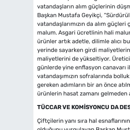
vatandaşların alım güçlerinin düşm
Başkan Mustafa Geyikçi, “Sürdürüle
vatandaşlarımızın da alım güçleri ç
malum. Asgari ücretlinin hali malum
ürünler artık adetle, dilimle alıcı 
yerinde sayarken girdi maliyetlerin
maliyetlerini de yükseltiyor. Üret
günlerde yine enflasyon canavarı il
vatandaşımızın sofralarında bolluk 
gereken adımların bir an önce atılm
ürünlerin hasat zamanı gelmeden a
TÜCCAR VE KOMİSYONCU DA DE
Çiftçilerin yanı sıra hal esnafların
olduğunu vurgulayan Başkan Musta