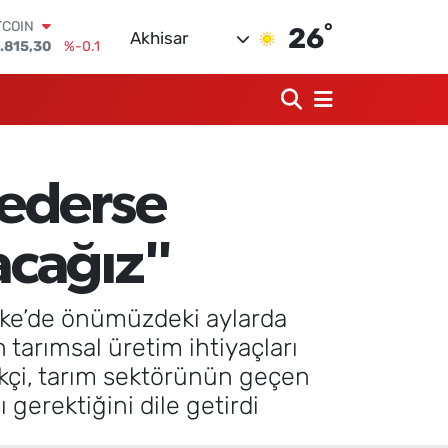
TCOIN
.815,30
%-0.1
°
26
Akhisar
OLAR
,7436
%0.18
URO
,2510
%0.32
ERLİN
,4811
%0.38
AM ALTIN
60.55
%0
 ederse
ST100
.779
%-14
acağız"
nike’de önümüzdeki aylarda
tarımsal üretim ihtiyaçları
kçi, tarım sektörünün geçen
 gerektiğini dile getirdi