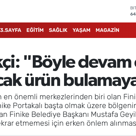
BI
64
D
47
E
3.SAYFA
EĞİTİM
SAĞLIK
YAŞAM
MAGAZİN
55
ST
64
GR
66
çi: "Böyle devam
Bİ
13
cak ürün bulamay
in en önemli merkezlerinden biri olan Fi
ike Portakalı başta olmak üzere bölgenin 
an Finike Belediye Başkanı Mustafa Geyi
l tekrar etmemesi için erken önlem alınması