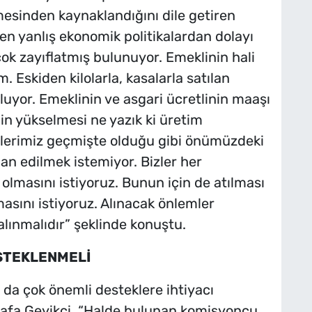
esinden kaynaklandığını dile getiren
n yanlış ekonomik politikalardan dolayı
ok zayıflatmış bulunuyor. Emeklinin hali
. Eskiden kilolarla, kasalarla satılan
buluyor. Emeklinin ve asgari ücretlinin maaşı
in yükselmesi ne yazık ki üretim
icilerimiz geçmişte olduğu gibi önümüzdeki
an edilmek istemiyor. Bizler her
olmasını istiyoruz. Bunun için de atılması
asını istiyoruz. Alınacak önlemler
lınmalıdır” şeklinde konuştu.
STEKLENMELİ
ın da çok önemli desteklere ihtiyacı
fa Geyikçi, “Halde bulunan komisyoncu