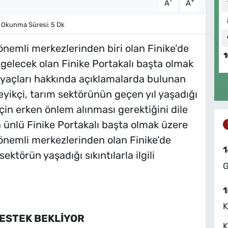
-
+
A
A
Okunma Süresi: 5 Dk
önemli merkezlerinden biri olan Finike’de
1
elecek olan Finike Portakalı başta olmak
iyaçları hakkında açıklamalarda bulunan
yikçi, tarım sektörünün geçen yıl yaşadığı
için erken önlem alınması gerektiğini dile
ünlü Finike Portakalı başta olmak üzere
 önemli merkezlerinden olan Finike’de
1
ktörün yaşadığı sıkıntılarla ilgili
G
1
K
DESTEK BEKLİYOR
K