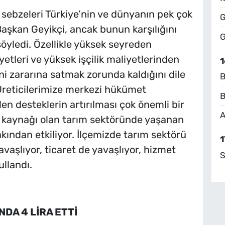
e sebzeleri Türkiye’nin ve dünyanın pek çok
G
 Başkan Geyikçi, ancak bunun karşılığını
G
yledi. Özellikle yüksek seyreden
yetleri ve yüksek işçilik maliyetlerinden
1
ini zararına satmak zorunda kaldığını dile
B
Üreticilerimize merkezi hükümet
B
len desteklerin artırılması çok önemli bir
A
m kaynağı olan tarım sektöründe yaşanan
akından etkiliyor. İlçemizde tarım sektörü
1
aşlıyor, ticaret de yavaşlıyor, hizmet
S
ullandı.
DA 4 LİRA ETTİ