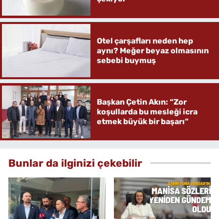
Otel çarşafları neden hep
aynı? Meğer beyaz olmasının
sebebi buymuş
Başkan Çetin Akın: “Zor
koşullarda bu mesleği icra
etmek büyük bir başarı”
Bunlar da ilginizi çekebilir