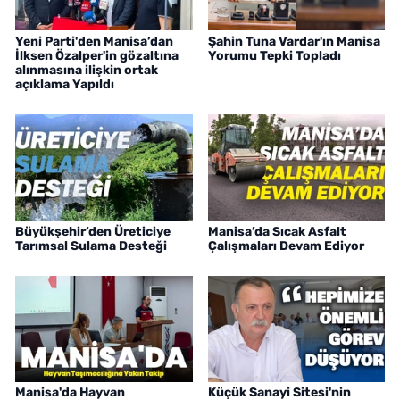
Yeni Parti'den Manisa’dan
Şahin Tuna Vardar'ın Manisa
İlksen Özalper'in gözaltına
Yorumu Tepki Topladı
alınmasına ilişkin ortak
açıklama Yapıldı
Büyükşehir’den Üreticiye
Manisa’da Sıcak Asfalt
Tarımsal Sulama Desteği
Çalışmaları Devam Ediyor
Manisa'da Hayvan
Küçük Sanayi Sitesi'nin