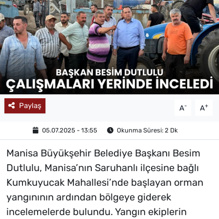
MAGAZİN
Paylaş
-
+
A
A
05.07.2025 - 13:55
Okunma Süresi: 2 Dk
Manisa Büyükşehir Belediye Başkanı Besim
Dutlulu, Manisa’nın Saruhanlı ilçesine bağlı
Kumkuyucak Mahallesi’nde başlayan orman
yangınının ardından bölgeye giderek
incelemelerde bulundu. Yangın ekiplerin