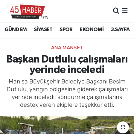
GÜNDEM
Manisa Nöbetçi Eczaneler
GÜNDEM
SİYASET
SPOR
EKONOMİ
3.SAYFA
SİYASET
Manisa Hava Durumu
ANA MANŞET
SPOR
Manisa Namaz Vakitleri
Başkan Dutlulu çalışmaları
yerinde inceledi
EKONOMİ
Manisa Trafik Yoğunluk Haritası
Manisa Büyükşehir Belediye Başkanı Besim
3.SAYFA
Süper Lig Puan Durumu ve Fikstür
Dutlulu, yangın bölgesine giderek çalışmaları
yerinde inceledi, söndürme çalışmalarına
EĞİTİM
Tüm Manşetler
destek veren ekiplere teşekkür etti.
SAĞLIK
Son Dakika Haberleri
YAŞAM
Haber Arşivi